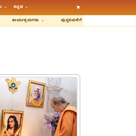
ು
ಕನ್ನಡ
ಕಾರ್ಯಕ್ರಮಗಳು
ಪುಸ್ತಕಮಳಿಗೆ