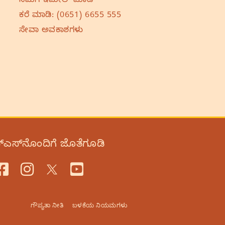
ನಮಗೆ ಇಮೇಲ್‌ ಮಾಡಿ
ಕರೆ ಮಾಡಿ:
(0651) 6655 555
ಸೇವಾ ಅವಕಾಶಗಳು
‌ಎಸ್‌ನೊಂದಿಗೆ ಜೊತೆಗೂಡಿ
ಗೌಪ್ಯತಾ ನೀತಿ
ಬಳಕೆಯ ನಿಯಮಗಳು