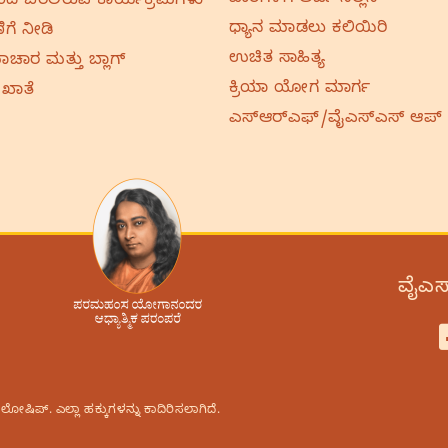
ದೆ ಬರಲಿರುವ ಕಾರ್ಯಕ್ರಮಗಳು
ಧ್ಯಾನ ಮಾಡಲು ಕಲಿಯಿರಿ
ಿಗೆ ನೀಡಿ
ಉಚಿತ ಸಾಹಿತ್ಯ
ಚಾರ ಮತ್ತು ಬ್ಲಾಗ್
ಕ್ರಿಯಾ ಯೋಗ ಮಾರ್ಗ
 ಖಾತೆ
ಎಸ್‌ಆರ್‌ಎಫ್‌/ವೈಎಸ್‌ಎಸ್‌ ಆಪ್
ವೈಎಸ್
ಿಪ್.‌ ಎಲ್ಲಾ ಹಕ್ಕುಗಳನ್ನು ಕಾದಿರಿಸಲಾಗಿದೆ.