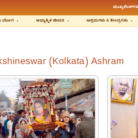
ಮುಖ್ಯಲಿಂಕ್‌ಗಳ
ಿಯಾ ಯೋಗ
ಆಧ್ಯಾತ್ಮಿಕ ಜೀವನ
ಆಶ್ರಮಗಳು & ಕೇಂದ್ರಗಳು
kshineswar (Kolkata) Ashram