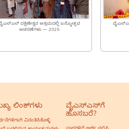
ವೈಎಸ್ಎಸ್ ದಕ್ಷಿಣೇಶ್ವರ ಆಶ್ರಮದಲ್ಲಿ ಜನ್ಮೋತ್ಸವ
ವೈಎಸ್ಎಸ
ಆಚರಣೆಗಳು — 2026
ಖ್ಯ ಲಿಂಕ್‌ಗಳು
ವೈಎಸ್‌ಎಸ್‌ಗೆ
ಹೊಸಬರೆ?
ರ್ಥನೆಗಳಿಗಾಗಿ ವಿನಂತಿಸಿಕೊಳ್ಳಿ
ಪಾಠಗಳಿಗೆ ಅರ್ಜಿ ಸಲ್ಲಿಸಿ