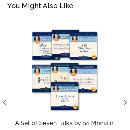
You Might Also Like
Ch32 मृतक राम को पुन: जीवन-दान
20:08
Ch33 आधुनिक भारत के महावतार बाबाजी
21:34
Ch34 हिमालय में महल का सृजन
34:39
Ch35 लाहिड़ी महाशय का अवतार सदृश जीवन
29:27
Ch36 पश्चिम के प्रति बाबाजी की अभिरुचि
24:25
Ch37 मेरा अमेरिका-गमन
23:10
Ch38 लूथर बरबैंक—गुलाबों के बीच एक सन्त
14:20
A Set of Seven Talks by Sri Mrinalini
Ch39 ईसा — क्षतचिह्न — धारिणी कैथोलिक संत टेरेसा नॉयमन
22:14