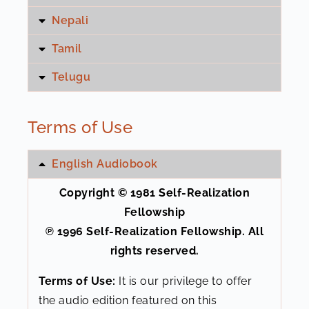
Nepali
Ch08 भारत के महान् वैज्ञानिक सर जगदीशचन्द्र बोस
22:47
Tamil
Ch09 परमानन्दमग्न भक्त और उनकी ईश्वर के साथ प्रेमलीला
21:59
Telugu
Ch10 अपने गुरु श्रीयुक्तेश्वरजी से मेरी भेंट
29:33
Terms of Use
Ch11 दो अकिंचन बालक वृन्दावन में
24:10
English Audiobook
Ch12 अपने गुरु के आश्रम की कालावधि
1:28:50
Copyright © 1981 Self-Realization
Fellowship
Ch13 विनिद्र संत
19:58
℗ 1996 Self-Realization Fellowship. All
rights reserved.
Ch14 समाधि—लाभ
21:35
Terms of Use:
It is our privilege to offer
the audio edition featured on this
Ch15 फूलगोभी की चोरी
29:03