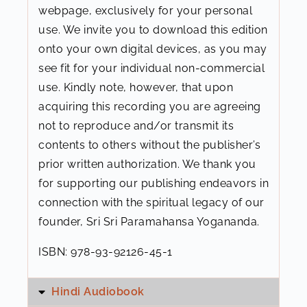
webpage, exclusively for your personal
use. We invite you to download this edition
Ch16 ग्रह-शान्ति
25:40
onto your own digital devices, as you may
see fit for your individual non-commercial
Ch17 शशि और तीन नीलम
15:38
use. Kindly note, however, that upon
acquiring this recording you are agreeing
Ch18 एक मुस्लिम चमत्कार—प्रदर्शक
13:34
not to reproduce and/or transmit its
contents to others without the publisher’s
Ch19 मेरे गुरु कोलकाता में, प्रकट होते हैं श्रीरामपुर में
8:36
prior written authorization. We thank you
for supporting our publishing endeavors in
Ch20 कश्मीर—यात्रा में बाधा
11:35
connection with the spiritual legacy of our
founder, Sri Sri Paramahansa Yogananda.
Ch21 हमारी कश्मीर-यात्रा
25:11
ISBN: 978-93-92126-45-1
Ch22 पाषाण प्रतिमा का हृदय
16:05
Hindi Audiobook
Ch23 विश्वविद्यालय से उपाधि की प्राप्ति
18:31