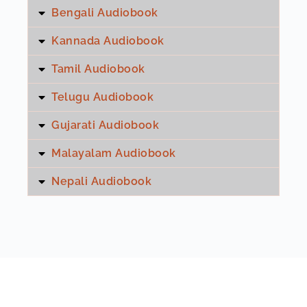
Bengali Audiobook
Ch24 मेरा संन्यास—ग्रहण: स्वामी—संस्थान के अन्तर्गत
23:27
Kannada Audiobook
Tamil Audiobook
Ch25 भाई अनन्त एवं बहन नलिनी
14:44
Telugu Audiobook
Ch26 क्रियायोग विज्ञान
26:07
Gujarati Audiobook
Ch27 राँची में योग-विद्यालय की स्थापना
21:04
Malayalam Audiobook
Nepali Audiobook
Ch28 काशी का पुनर्जन्म और उसका पता लगना
10:51
Ch29 रवीन्द्रनाथ टैगोर और मेरे विद्यालयों की तुलना
11:34
Ch30 चमत्कारों का नियम
35:37
Ch31 पुण्यशीला माता से भेंट
27:14