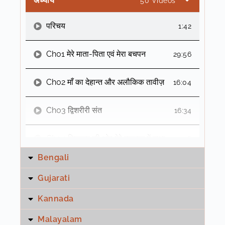
अध्याय
50 Videos
परिचय
1:42
Ch01 मेरे माता-पिता एवं मेरा बचपन
29:56
Ch02 माँ का देहान्त और अलौकिक तावीज़
16:04
Ch03 द्विशरीरी संत
16:34
Ch04 हिमालय की ओर मेरे पलायन में बाधा
34:58
Bengali
Ch05 गंधबाबा के चमत्कारी प्रदर्शन
19:27
Gujarati
Ch06 बाघ स्वामी
25:19
Kannada
Malayalam
Ch07 प्लवनशील सन्त
13:31