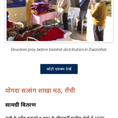
Devotees pray before blanket distribution in Dwarahat.
फ़ोटो एलबम देखें
योगदा सत्संग शाखा मठ, राँची
सामग्री वितरण
रांची के गरीब इलाकों व शहर के सीमावर्ती ग्रामीण क्षेत्रों में 1000