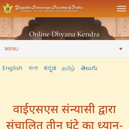
MENU
English
বাংলা
ಕನ್ನಡ
தமிழ்
తెలుగు
वाईएसएस संन्यासी द्वारा
संचालित तीन घंटे का ध्यान-