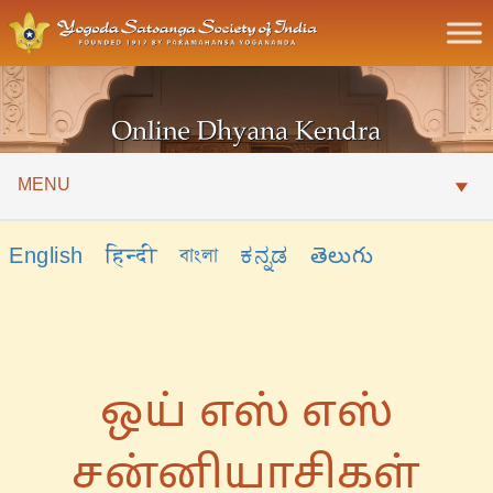
MENU
English
हिन्दी
বাংলা
ಕನ್ನಡ
తెలుగు
ஒய் எஸ் எஸ்
சன்னியாசிகள்