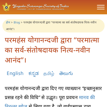
होम
>
Blog
>
परमहंस योगानन्दजी द्वारा “परमात्मा का सर्व-संतोषदायक नित्य-नवीन
आनंद”।
परमहंस योगानन्दजी द्वारा “परमात्मा
का सर्व-संतोषदायक नित्य-नवीन
आनंद”।
English
ಕನ್ನಡ
தமிழ்
తెలుగు
परमहंस योगानन्दजी द्वारा दिए गए व्याख्यान “इच्छानुसार
प्रसन्न रहने की विधि” से उद्धृत। पूरा प्रवचन
मानव की
निरन्तर खोज
से लिया गया है, जो वाईएसएस द्वारा