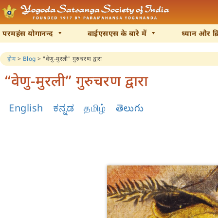
परमहंस योगानन्द
वाईएसएस के बारे में
ध्यान और क्
होम
>
Blog
>
"वेणु-मुरली" गुरुचरण द्वारा
“वेणु-मुरली” गुरुचरण द्वारा
English
ಕನ್ನಡ
தமிழ்
తెలుగు