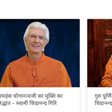
रमहंस योगानन्दजी का मुक्ति का
गुरु पूर्
िद्धांत – स्वामी चिदानन्द गिरि
चिदानन्द