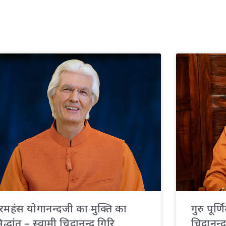
रमहंस योगानन्दजी का मुक्ति का
गुरु पूर्
िद्धांत – स्वामी चिदानन्द गिरि
चिदानन्द