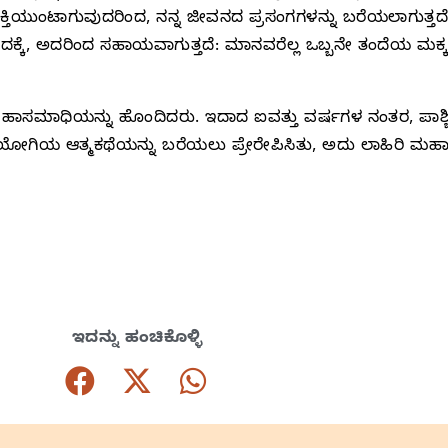
ಆಸಕ್ತಿಯುಂಟಾಗುವುದರಿಂದ, ನನ್ನ ಜೀವನದ ಪ್ರಸಂಗಗಳನ್ನು ಬರೆಯಲಾಗುತ
ಪಿಸುವುದಕ್ಕೆ, ಅದರಿಂದ ಸಹಾಯವಾಗುತ್ತದೆ: ಮಾನವರೆಲ್ಲ ಒಬ್ಬನೇ ತಂದೆಯ
ಮಹಾಸಮಾಧಿಯನ್ನು ಹೊಂದಿದರು. ಇದಾದ ಐವತ್ತು ವರ್ಷಗಳ ನಂತರ, ಪಾಶ್ಚಿ
ೆ ಯೋಗಿಯ ಆತ್ಮಕಥೆಯನ್ನು ಬರೆಯಲು ಪ್ರೇರೇಪಿಸಿತು, ಅದು ಲಾಹಿರಿ
ಇದನ್ನು ಹಂಚಿಕೊಳ್ಳಿ