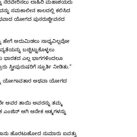
ನ್ನು ನೆರವೇರಿಸಲು ಲಾಹಿರಿ ಮಹಾಶಯರು
್ರವನ್ನು ಸಮಕಾಲೀನ ಕಾಲದಲ್ಲಿ ಕಲಿಸಿದ
ರಾರಂಭವಾದ ಯೋಗದ ಪುನರುಜ್ಜೀವನದ
 ಹೇಗೆ ಅದುಮಿಡಲು ಸಾಧ್ಯವಿಲ್ಲವೋ
ತೆಯನ್ನು ಬಚ್ಚಿಟ್ಟುಕೊಳ್ಳಲು
ರಗಳು ಭಾರತದ ಎಲ್ಲ ಭಾಗಗಳಿಂದಲೂ
ರೀಪುರುಷರಿಗೆ ಸ್ಫೂರ್ತಿ ನೀಡಿತು.”
ವರನ್ನು ಯೋಗಾವತಾರ ಅಥವಾ ಯೋಗದ
ಲೇ ಅವರ ತಾಯಿ ಅವರನ್ನು ತಮ್ಮ
ಕ ಎಂಜಿನ್ ಆಗಿ ಅನೇಕ ಆತ್ಮಗಳನ್ನು
, “ನಾನು ಹೊರಟುಹೋದ ಸುಮಾರು ಐವತ್ತು