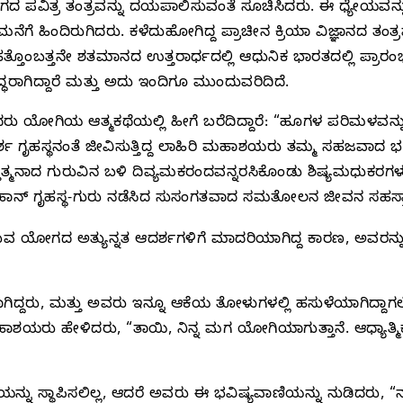
ೋಗದ ಪವಿತ್ರ ತಂತ್ರವನ್ನು ದಯಪಾಲಿಸುವಂತೆ ಸೂಚಿಸಿದರು. ಈ ಧ್ಯೇಯವ
ಮನೆಗೆ ಹಿಂದಿರುಗಿದರು. ಕಳೆದುಹೋಗಿದ್ದ ಪ್ರಾಚೀನ ಕ್ರಿಯಾ ವಿಜ್ಞಾನದ ತಂತ
ತ್ತೊಂಬತ್ತನೇ ಶತಮಾನದ ಉತ್ತರಾರ್ಧದಲ್ಲಿ ಆಧುನಿಕ ಭಾರತದಲ್ಲಿ ಪ್
ದ್ಧರಾಗಿದ್ದಾರೆ ಮತ್ತು ಅದು ಇಂದಿಗೂ ಮುಂದುವರಿದಿದೆ.
ೋಗಿಯ ಆತ್ಮಕಥೆಯಲ್ಲಿ ಹೀಗೆ ಬರೆದಿದ್ದಾರೆ: “ಹೂಗಳ ಪರಿಮಳವನ್ನು
 ಗೃಹಸ್ಥನಂತೆ ಜೀವಿಸುತ್ತಿದ್ದ ಲಾಹಿರಿ ಮಹಾಶಯರು ತಮ್ಮ ಸಹಜವಾದ ಭವ್ಯ
್ತಾತ್ಮನಾದ ಗುರುವಿನ ಬಳಿ ದಿವ್ಯಮಕರಂದವನ್ನರಸಿಕೊಂಡು ಶಿಷ್ಯಮಧುಕ
 ಗೃಹಸ್ಥ-ಗುರು ನಡೆಸಿದ ಸುಸಂಗತವಾದ ಸಮತೋಲನ ಜೀವನ ಸಹಸ್ರಾರು ಸ್ತ್
ಸುವ ಯೋಗದ ಅತ್ಯುನ್ನತ ಆದರ್ಶಗಳಿಗೆ ಮಾದರಿಯಾಗಿದ್ದ ಕಾರಣ, ಅ
ರು, ಮತ್ತು ಅವರು ಇನ್ನೂ ಆಕೆಯ ತೋಳುಗಳಲ್ಲಿ ಹಸುಳೆಯಾಗಿದ್ದಾಗ
ಾಶಯರು ಹೇಳಿದರು, “ತಾಯಿ, ನಿನ್ನ ಮಗ ಯೋಗಿಯಾಗುತ್ತಾನೆ. ಆಧ್ಯಾತ್ಮಿ
ನು ಸ್ಥಾಪಿಸಲಿಲ್ಲ, ಆದರೆ ಅವರು ಈ ಭವಿಷ್ಯವಾಣಿಯನ್ನು ನುಡಿದರು