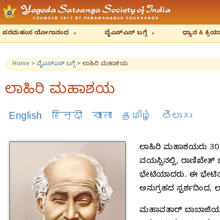
ಪರಮಹಂಸ ಯೋಗಾನಂದ
ವೈಎಸ್‌ಎಸ್‌ ಬಗ್ಗೆ
ಧ್ಯಾನ & ಕ್ರ
Home
>
ವೈಎಸ್‌ಎಸ್‌ ಬಗ್ಗೆ
>
ಲಾಹಿರಿ ಮಹಾಶಯ
ಲಾಹಿರಿ ಮಹಾಶಯ
English
हिन्दी
বাংলা
தமிழ்
తెలుగు
ಲಾಹಿರಿ ಮಹಾಶಯರು 30 ಸ
ವಯಸ್ಸಿನಲ್ಲಿ, ರಾಣಿಖೇತ
ಭೇಟಿಯಾದರು. ಈ ಭೇಟಿಯು 
ಅನುಗ್ರಹದ ಸ್ಪರ್ಶದಿಂದ,
ಮಹಾವತಾರ್ ಬಾಬಾಜಿಯವರು,