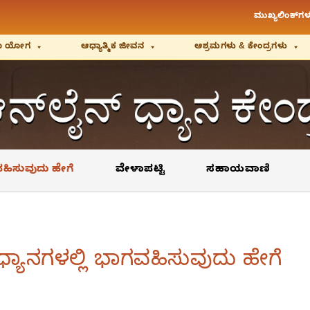
ಮುಖ್ಯಲಿಂಕ್‌ಗಳ
ಿಯಾ ಯೋಗ
ಆಧ್ಯಾತ್ಮಿಕ ಜೀವನ
ಆಶ್ರಮಗಳು & ಕೇಂದ್ರಗಳು
ಹಿಸುವುದು ಹೇಗೆ
ವೇಳಾಪಟ್ಟಿ
ಸಹಾಯವಾಣಿ
 ಧ್ಯಾನಗಳಲ್ಲಿ ಭಾಗವಹಿಸುವುದು ಹೇಗೆ