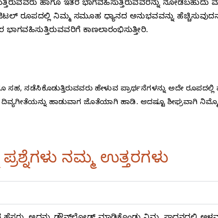
ಕೊಡುತ್ತಿರುವವರು ಹಾಗೂ ಇತರ ಭಾಗವಹಿಸುತ್ತಿರುವವರನ್ನು ನೋಡಬಹುದು ಮ
ಲ್‌ ರೂಪದಲ್ಲಿ ನಿಮ್ಮ ಸಮೂಹ ಧ್ಯಾನದ ಅನುಭವವನ್ನು ಹೆಚ್ಚಿಸುವುದನ್
ಾಗವಹಿಸುತ್ತಿರುವವರಿಗೆ ಕಾಣಲಾರಂಭಿಸುತ್ತೀರಿ.
ರೂ ಸಹ, ನಡೆಸಿಕೊಡುತ್ತಿರುವವರು ಹೇಳುವ ಪ್ರಾರ್ಥನೆಗಳನ್ನು ಅದೇ ರೂಪದಲ್ಲಿ ಪು
 ದಿವ್ಯಗೀತೆಯನ್ನು ಹಾಡುವಾಗ ಜೊತೆಯಾಗಿ ಹಾಡಿ. ಆದಷ್ಟೂ ಶೀಘ್ರವಾಗಿ ನಿಮ್ಮ
 ಪ್ರಶ್ನೆಗಳು ನಮ್ಮ ಉತ್ತರಗಳು