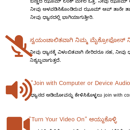
ಬಣ್ಣದ ಝೂಮ್‌ ಲಿಂಕ್‌ ಮೇಲೆ ಒತ್ತಿ. ನೀವು ಝೂಮ್‌ ಲ
ನೀವು ಅಳವಡಿಸಿಕೊಂಡಿರುವ ಝೂಮ್‌ ಆಪ್‌ ತಾನೇ ತಾನಾಗಿ
ನೀವು ಧ್ಯಾನದಲ್ಲಿ ಭಾಗಿಯಾಗುತ್ತೀರಿ.
ಸ್ವಯಂಚಾಲಿತವಾಗಿ ನಿಮ್ಮ ಮೈಕ್ರೋಫೋನ್‌ ನಿಶ್
ನೀವು ಧ್ಯಾನಕ್ಕೆ ವಿಳಂಬಿತವಾಗಿ ಸೇರಿದರೂ ಸಹ, ನೀವು 
ನಿಶ್ಯಬ್ದವಾಗುತ್ತದೆ.
"Join with Computer or Device Audio"
ಧ್ಯಾನದ ಆಡಿಯೋವನ್ನು ಕೇಳಿಸಿಕೊಳ್ಳಲು join with co
"Turn Your Video On" ಆಯ್ದುಕೊಳ್ಳಿ