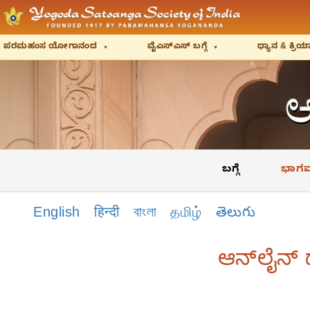
ಪರಮಹಂಸ ಯೋಗಾನಂದ
ವೈಎಸ್‌ಎಸ್‌ ಬಗ್ಗೆ
ಧ್ಯಾನ & ಕ್ರ
ಬಗ್ಗೆ
ಭಾಗವ
English
हिन्दी
বাংলা
தமிழ்
తెలుగు
ಆನ್‌ಲೈನ್‌