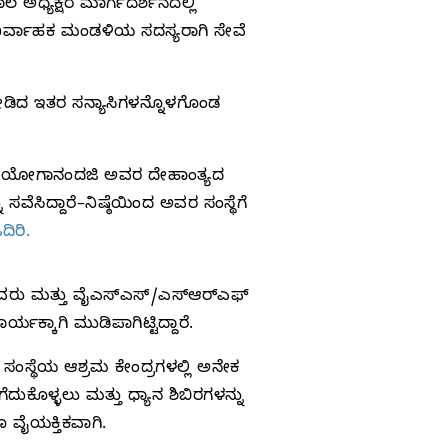
 ಅಧ್ಯಕ್ಷರ ಮಾರ್ಗದರ್ಶನದಲ್ಲಿ
ನಿರ್ವಾಹಕ ಮಂಡಳಿಯ ಸದಸ್ಯರಾಗಿ ಸೇವೆ
ೀಡಿದ ಇತರ ಸನ್ಯಾಸಿಗಳನ್ನೊಳಗೊಂಡ
, ಯೋಗಾನಂದಜಿ ಅವರ ದೇಹಾಂತ್ಯದ
ಸಿದ್ದಾರೆ–ನಿಷ್ಠೆಯಿಂದ ಅವರ ಸಂಸ್ಥೆಗೆ
ಿರಿ.
ವರು ಮತ್ತು ವೈಎಸ್‌ಎಸ್‌/ಎಸ್‌ಆರ್‌ಎಫ್‌
ಕಾಗಿ ಮುಡಿಪಾಗಿಟ್ಟಿದ್ದಾರೆ.
 ಸಂಸ್ಥೆಯ ಆಶ್ರಮ ಕೇಂದ್ರಗಳಲ್ಲಿ ಅನೇಕ
ದುಕೊಳ್ಳಲು ಮತ್ತು ಧ್ಯಾನ ಶಿಬಿರಗಳನ್ನು
ವೈಯಕ್ತಿಕವಾಗಿ.