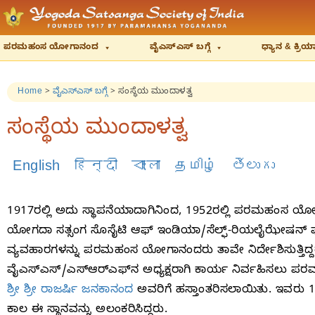
ಪರಮಹಂಸ ಯೋಗಾನಂದ
ವೈಎಸ್‌ಎಸ್‌ ಬಗ್ಗೆ
ಧ್ಯಾನ & ಕ್ರ
Home
>
ವೈಎಸ್‌ಎಸ್‌ ಬಗ್ಗೆ
>
ಸಂಸ್ಥೆಯ ಮುಂದಾಳತ್ವ
ಸಂಸ್ಥೆಯ ಮುಂದಾಳತ್ವ
English
हिन्दी
বাংলা
தமிழ்
తెలుగు
1917ರಲ್ಲಿ ಅದು ಸ್ಥಾಪನೆಯಾದಾಗಿನಿಂದ, 1952ರಲ್ಲಿ ಪರಮಹಂಸ 
ಯೋಗದಾ ಸತ್ಸಂಗ ಸೊಸೈಟಿ ಆಫ್‌ ಇಂಡಿಯಾ/ಸೆಲ್ಫ್‌-ರಿಯಲೈಝೇಷನ್‌ ಫೆಲ
ವ್ಯವಹಾರಗಳನ್ನು ಪರಮಹಂಸ ಯೋಗಾನಂದರು ತಾವೇ ನಿರ್ದೇಶಿಸುತ್ತಿದ
ವೈಎಸ್‌ಎಸ್‌/ಎಸ್‌ಆರ್‌ಎಫ್‌ನ ಅಧ್ಯಕ್ಷರಾಗಿ ಕಾರ್ಯ ನಿರ್ವಹಿಸಲು ಪ
ಶ್ರೀ ಶ್ರೀ ರಾಜರ್ಷಿ ಜನಕಾನಂದ
ಅವರಿಗೆ ಹಸ್ತಾಂತರಿಸಲಾಯಿತು. ಇವರು 1
ಕಾಲ ಈ ಸ್ಥಾನವನ್ನು ಅಲಂಕರಿಸಿದ್ದರು.