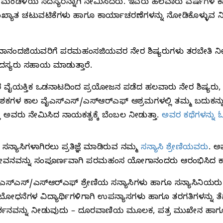
ಕ್ಷ ಮಂಡಳಿಯ ಸದಸ್ಯರನ್ನಾಗಿ ನೇಮಿಸಿದರು. ಇವರು ಹಲವಾರು ವರ್ಷಗಳ ಕಾಲ
ಂಖ್ಯಾತ ಚಟುವಟಿಕೆಗಳು ಹಾಗೂ ಕಾರ್ಯಾಚರಣೆಗಳನ್ನು ನೋಡಿಕೊಳ್ಳುವ 
ಿ ಚಿದಾನಂದಜಿಯವರಿಗೆ ಪರಮಹಂಸಜಿಯವರ ನೇರ ಶಿಷ್ಯರುಗಳು ತರಬೇತಿ ನ
ದಸ್ಯರು ಸಹಾಯ ಮಾಡುತ್ತಾರೆ.
ಯಕ್ತಿಕ ಒಡನಾಟದಿಂದ ಪ್ರಯೋಜನ ಪಡೆದ ಹಲವಾರು ನೇರ ಶಿಷ್ಯರು
 ಕಾಲ ವೈಎಸ್‌ಎಸ್‌/ಎಸ್‌ಆರ್‌ಎಫ್‌ ಆಶ್ರಮಗಳಲ್ಲಿ ತಮ್ಮ ಬದುಕನ್ನು ಸವೆ
ತ್ತು ಅವರು ನೇಮಿಸಿದ ನಾಯಕತ್ವಕ್ಕೆ ಬೆಂಬಲ ನೀಡುತ್ತಾ.
ಅವರ ಕಥೆಗಳನ್ನು ಓದ
್ಯಾಸಿಗಳಾಗಿರಲು ಪ್ರತಿಜ್ಞೆ ಮಾಡಿರುವ ನಮ್ಮ
ಸನ್ಯಾಸಿ ಶ್ರೇಣಿಯವರು
. ಅ
ಜೀವನವನ್ನು ಸಂಪೂರ್ಣವಾಗಿ ಪರಮಹಂಸ ಯೋಗಾನಂದರು ಆರಂಭಿಸಿದ ಕಾರ್ಯಕ್
ಎಸ್‌ಎಸ್‌/ಎಸ್‌ಆರ್‌ಎಫ್‌ ಶ್ರೇಣಿಯ ಸನ್ಯಾಸಿಗಳು ಹಾಗೂ ಸನ್ಯಾಸಿನಿಯರು
ದ ಬೋಧನೆಗಳ ವಿದ್ಯಾರ್ಥಿಗಳಿಗಾಗಿ ಉಪನ್ಯಾಸಗಳು ಹಾಗೂ ತರಗತಿಗಳನ್ನು ತೆಗೆ
ದರ್ಶನವನ್ನು ನೀಡುವುದು – ದೂರವಾಣಿಯ ಮೂಲಕ, ಪತ್ರ ಮುಖೇನ ಹಾಗೂ 