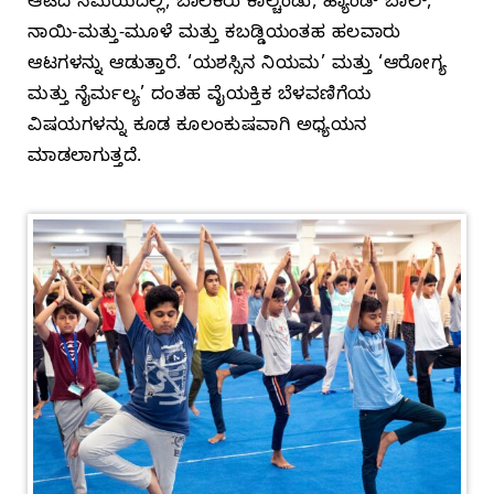
ಆಟದ ಸಮಯದಲ್ಲಿ, ಬಾಲಕರು ಕಾಲ್ಚೆಂಡು, ಹ್ಯಾಂಡ್‌ ಬಾಲ್‌,
ನಾಯಿ-ಮತ್ತು-ಮೂಳೆ ಮತ್ತು ಕಬಡ್ಡಿಯಂತಹ ಹಲವಾರು
ಆಟಗಳನ್ನು ಆಡುತ್ತಾರೆ. ‘ಯಶಸ್ಸಿನ ನಿಯಮ’ ಮತ್ತು ‘ಆರೋಗ್ಯ
ಮತ್ತು ನೈರ್ಮಲ್ಯ’ ದಂತಹ ವೈಯಕ್ತಿಕ ಬೆಳವಣಿಗೆಯ
ವಿಷಯಗಳನ್ನು ಕೂಡ ಕೂಲಂಕುಷವಾಗಿ ಅಧ್ಯಯನ
ಮಾಡಲಾಗುತ್ತದೆ.