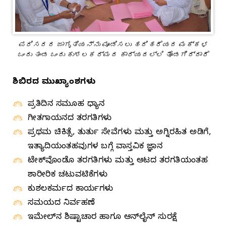
ಪರಿಸರದ ಜಾಗೃತಿಯನ್ನು ಮೂಡಿಸಲು ಹದಿಹರೆಯದ ಮಕ್ಕಳ
ಒಂದು ತಂಡ ಒಂದು ಕುಶಲಕರ್ಮದ ಕಾರ್ಯದಲ್ಲಿ ತೊಡಗಿದ್ದಾರೆ
ಶಿಬಿರದ ಮುಖ್ಯಾಂಶಗಳು
ಪ್ರತಿದಿನ ಸಮೂಹ ಧ್ಯಾನ
ಗೀತಗಾಯನದ ತರಗತಿಗಳು
ಪ್ರಥಮ ಚಿಕಿತ್ಸೆ, ತುರ್ತು ಸೇವೆಗಳು ಮತ್ತು ಅಗ್ನಿರಹಿತ ಅಡಿಗೆ,
ಇತ್ಯಾದಿಯಂತಹವುಗಳ ಬಗ್ಗೆ ವಾಸ್ತವಿಕ ಜ್ಞಾನ
ಟೇಕ್‌ವೊಂಡೊ ತರಗತಿಗಳು ಮತ್ತು ಆಟದ ತರಗತಿಯಂತಹ
ಶಾರೀರಿಕ ಚಟುವಟಿಕೆಗಳು
ಕುಶಲಕರ್ಮದ ಕಾರ್ಯಗಳು
ಸಮಯದ ನಿರ್ವಹಣೆ
ಇಮೇಲ್‌ನ ಶಿಷ್ಟಾಚಾರ ಹಾಗೂ ಆನ್‌ಲೈನ್‌ ಸುರಕ್ಷೆ