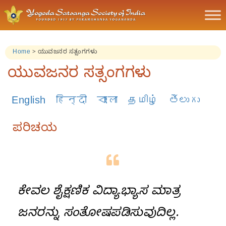
Home
>
ಯುವಜನರ ಸತ್ಸಂಗಗಳು
ಯುವಜನರ ಸತ್ಸಂಗಗಳು
English
हिन्दी
বাংলা
தமிழ்
తెలుగు
ಪರಿಚಯ
ಕೇವಲ ಶೈಕ್ಷಣಿಕ ವಿದ್ಯಾಭ್ಯಾಸ ಮಾತ್ರ
ಜನರನ್ನು ಸಂತೋಷಪಡಿಸುವುದಿಲ್ಲ.