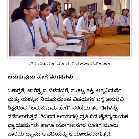
ಗೀತಗಾಯನದ ತರಗತಿ ನಡೆಯುತ್ತಿರುವುದು
ಬದುಕುವುದು-ಹೇಗೆ ತರಗತಿಗಳು
ಏಕಾಗ್ರತೆ, ಚಾರಿತ್ರ್ಯದ ಬೆಳವಣಿಗೆ, ಸಂಕಲ್ಪ ಶಕ್ತಿ, ಆತ್ಮವಿಮರ್ಶೆ
ಮತ್ತು ಯಶಸ್ಸಿನ ನಿಯಮದಂತಹ ವಿಷಯಗಳ ಬಗ್ಗೆ ಅನುಭವಿ
ಶಿಕ್ಷಕರಿಂದ “ಬದುಕುವುದು-ಹೇಗೆ” ಸರಣಿಯ ತರಗತಿಗಳನ್ನು
ನಡೆಸಲಾಗುತ್ತದೆ. ಶಿಬಿರದ ಕಲಾಪದಲ್ಲಿ ಪ್ರತಿ ದಿನ ಚೈತನ್ಯದಾಯಕ
ವ್ಯಾಯಾಮಗಳು ಹಾಗೂ ಯೋಗಾಸನಗಳ ಜೊತೆಗೆ ಮೂರು
ಬಾರಿಯ ಧ್ಯಾನದ ಅವಧಿಯನ್ನು ಆಯೋಜಿಸಲಾಗುತ್ತದೆ.