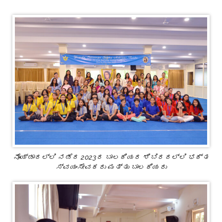
ನೊಯ್ಡಾದಲ್ಲಿ ನಡೆದ 2023ರ ಬಾಲಕಿಯರ ಶಿಬಿರದಲ್ಲಿ ಭಕ್ತ
ಸ್ವಯಂಸೇವಕರು ಮತ್ತು ಬಾಲಕಿಯರು