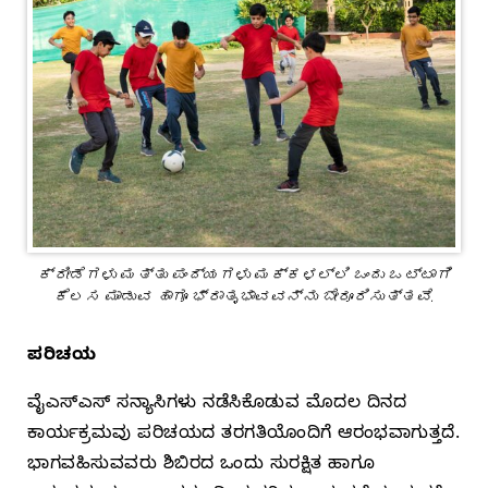
ಕ್ರೀಡೆಗಳು ಮತ್ತು ಪಂದ್ಯಗಳು ಮಕ್ಕಳಲ್ಲಿ ಒಂದು ಒಟ್ಟಾಗಿ
ಕೆಲಸ ಮಾಡುವ ಹಾಗೂ ಭ್ರಾತೃಭಾವವನ್ನು ಬೇರೂರಿಸುತ್ತವೆ.
ಪರಿಚಯ
ವೈಎಸ್‌ಎಸ್‌ ಸನ್ಯಾಸಿಗಳು ನಡೆಸಿಕೊಡುವ ಮೊದಲ ದಿನದ
ಕಾರ್ಯಕ್ರಮವು ಪರಿಚಯದ ತರಗತಿಯೊಂದಿಗೆ ಆರಂಭವಾಗುತ್ತದೆ.
ಭಾಗವಹಿಸುವವರು ಶಿಬಿರದ ಒಂದು ಸುರಕ್ಷಿತ ಹಾಗೂ