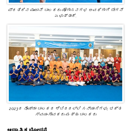
ಪ್ರತಿದಿನ ಮುಂಜಾನೆ ಬಾಲಕರು ಯೋಗಾಸನಗಳ ಅವಧಿಗಾಗಿ ಬೇಗನೆ
ಏಳುತ್ತಾರೆ.
2023ರ ನೊಯ್ಡಾ ಬಾಲಕರ ಶಿಬಿರದಲ್ಲಿ ಸನ್ಯಾಸಿಗಳು, ಭಕ್ತ
ಸ್ವಯಂಸೇವಕರು ಮತ್ತು ಬಾಲಕರು
ಆಧ್ಯಾತ್ಮಿಕ ಬೋಧನೆ