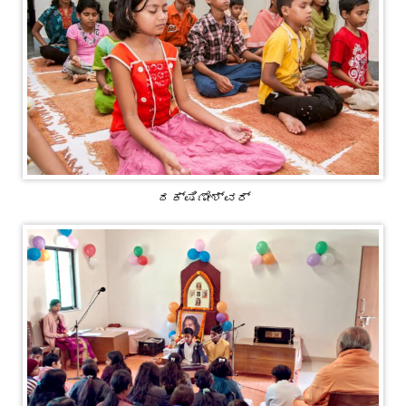
ದಕ್ಷಿಣೇಶ್ವರ್‌