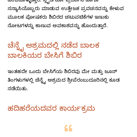
ಹಂಚಿಕೊಳ್ಳುತ್ತಾರೆ. ಸ್ಲೈಡ್‌ಶೋ ಪ್ರದರ್ಶನ ಹಾಗೂ
ಸನ್ಯಾಸಿಯೊಬ್ಬರು ಮಾಡುವ ಉತ್ತೇಜಕ ಪ್ರವಚನವನ್ನು ಕೇಳುವ
ಮೂಲಕ ಪೋಷಕರು ಶಿಬಿರದ ಚಟುವಟಿಕೆಗಳ ಇಣುಕು
ನೋಟಗಳನ್ನು ಕಾಣುವ ಅವಕಾಶವನ್ನು ಹೊಂದುತ್ತಾರೆ.
ಚೆನ್ನೈ ಆಶ್ರಮದಲ್ಲಿ ನಡೆದ ಬಾಲಕ
ಬಾಲಕಿಯರ ಬೇಸಿಗೆ ಶಿಬಿರ
ಇಂತಹದೇ ಒಂದು ಬೇಸಿಗೆಯ ಶಿಬಿರವು ಮೇ ಮತ್ತು ಜೂನ್‌
ತಿಂಗಳುಗಳಲ್ಲಿ ಚೆನ್ನೈ ಆಶ್ರಮದ ಶ್ರೀಪೆರಂಬುದೂರಿನಲ್ಲಿ ಕೂಡ
ನಡೆಯಿತು.
ಹದಿಹರೆಯದವರ ಕಾರ್ಯಕ್ರಮ