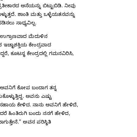
ೀಕಾರದ ಆಸೆಯನ್ನು ಬಿಟ್ಟುಬಿಡಿ. ನೀವು
ುತ್ತದೆ. ಶಾಂತಿ ಮತ್ತು ಒಳ್ಳೆಯತನವನ್ನು
ಸಲು ಸಾಧ್ಯವಿಲ್ಲ.
ೆಯ ಉಗ್ರಾಣವಾದ ಮೆದುಳಿನ
 ಇಚ್ಛಾಶಕ್ತಿಯ ಕೇಂದ್ರವಾದ
ರೆ, ಕೂಟಸ್ಥ ಕೇಂದ್ರದಲ್ಲಿ ಗಮನವಿರಿಸಿ,
ಂದ. ಅವನಿಗೆ ಕೋಪ ಬಂದಾಗ ತನ್ನ
್ಳುತ್ತಿದ್ದ. ಅವನು ಎಷ್ಟು
ನನ್ನ ಸಹಾಯ ಕೇಳಿದ. ನಾನು ಅವನಿಗೆ ಹೇಳಿದೆ,
ರೆ ಹಿಂತಿರುಗಿ ಬಂದು ನನಗೆ ಹೇಳಿದ,
ತ್ತೇನೆ.” ಅವನ ಪರಿಸ್ಥಿತಿ