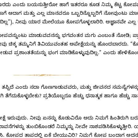
ೊಳ್ಳಬಾರದು ಎಂದು ಬಯಸುತ್ತೀರೋ ಹಾಗೆ ಇತರರೂ ಕೂಡ ನಿಮ್ಮ ಕೆಟ್ಟ ಕ
ನ ಹಾಗೆ ಆದಾಗ ಮತ್ತು ಎಲ್ಲ ಮಾನವರೂ ಒಬ್ಬರಿನ್ನೊಬ್ಬರಿಗೆ ನೋವು
ಿಳಿದಿಲ್ಲ”), ನೀವು ಯಾರ ಮೇಲೆಯೂ ಕೋಪಗೊಳ್ಳಲಾರಿರಿ. ಅಜ್ಞಾನವೇ ಎಲ
ಳಿ. ಕೋಪವನ್ನುಂಟು ಮಾಡುವವನನ್ನು ಭಗವಂತನ ಮಗು ಎಂಬಂತೆ ನೋಡಿ; ಪ್ರಾ
 ನೀವು ಚಿಕ್ಕ ತಮ್ಮನಿಗೆ ತಿವಿಯುವಂತಹ ಅಪೇಕ್ಷೆಯನ್ನು ಹೊಂದಬಾರದು. “
ಡುವ ಪ್ರಶಾಂತತೆಯನ್ನು ಭಂಗ ಮಾಡಿಕೊಳ್ಳುವುದಿಲ್ಲ.” ಎಂದು ಹೇಳಿಕ
ಪಿದೆ ಎಂದು ಸದಾ ಗೊಣಗಾಡುವವರು, ಮತ್ತು ಜೀವನದ ಸಮಸ್ಯೆಗಳನ್ನು ಮು
ೆಗೆದುಕೊಳ್ಳಬೇಕು? ಪ್ರತಿಯೊಬ್ಬರೂ ಹೆಚ್ಚು ಧನಾತ್ಮಕ ಹಾಗೂ ಹೆಚ್ಚು ಸಾ
ೆ ಇರುವುದು. ನೀವು ಏನನ್ನು ಕೊಡುವಿರೊ ಅದು ನಿಮಗೆ ಹಿಂತಿರುಗಿ ಬರುತ್ತದ
ು ಭಾವನೆಗಳನ್ನು ತುಂಬಿಕೊಂಡರೆ ನಿಮ್ಮನ್ನು ನೀವೇ ನಾಶಪಡಿಸಿಕೊಳ್ಳುತ್ತೀರಿ
ರೀತಿಸಿ. ಕೋಪದ ತಾಪದಲ್ಲಿ ಏಕೆ ಬೇಯುವಿರಿ? ನಿಮಗೆ ಕೋಪ ಬಂದಾಗ ಅದನ್ನ