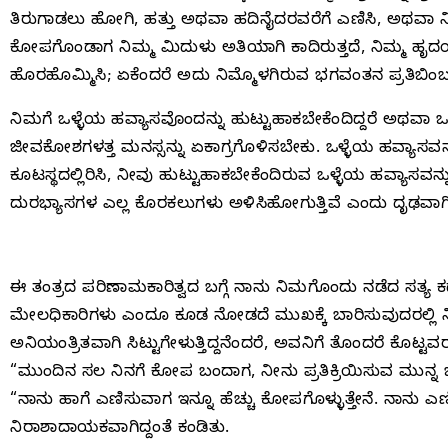
ತಿರುಗಾಡಲು ಹೋಗಿ, ಹತ್ತು ಅಥವಾ ಹದಿನೈದರವರೆಗೆ ಎಣಿಸಿ, ಅಥವಾ ನ
ಕೋಪಗೊಂಡಾಗ ನಿಮ್ಮ ಮಿದುಳು ಅತಿಯಾಗಿ ಕಾದಿರುತ್ತದೆ, ನಿಮ್ಮ ಹೃದಯದಲ್
ಹೊರಹೊಮ್ಮಿಸಿ; ಏಕೆಂದರೆ ಅದು ನಿಮ್ಮೊಳಗಿರುವ ಭಗವಂತನ ಪ್ರತಿಬಿಂಬ
ನಿಮಗೆ ಒಳ್ಳೆಯ ಹವ್ಯಾಸವೊಂದನ್ನು ಹುಟ್ಟುಹಾಕಬೇಕೆಂದಿದ್ದರೆ ಅಥವ
ಜೀವಕೋಶಗಳತ್ತ ಮನಸ್ಸನ್ನು ಏಕಾಗ್ರಗೊಳಿಸಬೇಕು. ಒಳ್ಳೆಯ ಹವ್ಯಾಸವನ್
ಕೂಟಸ್ಥದಲ್ಲಿರಿಸಿ, ನೀವು ಹುಟ್ಟುಹಾಕಬೇಕೆಂದಿರುವ ಒಳ್ಳೆಯ ಹವ್ಯಾಸವನ್ನ
ದುರಭ್ಯಾಸಗಳ ಎಲ್ಲ ಕೊರಕಲುಗಳು ಅಳಿಸಿಹೋಗುತ್ತಿವೆ ಎಂದು ದೃಢವಾಗಿ 
ಈ ತಂತ್ರದ ಪರಿಣಾಮಕಾರಿತ್ವದ ಬಗ್ಗೆ ನಾನು ನಿಮಗೊಂದು ನಡೆದ ಸತ್ಯ ಕಥೆಯ
ಮೇಲಧಿಕಾರಿಗಳು ಎಂದೂ ಕೂಡ ನೋಡದೆ ಮುಖಕ್ಕೆ ಬಾರಿಸುವುದರಲ್ಲಿ ನಿಷ್ಣ
ಅನಿಯಂತ್ರಿತವಾಗಿ ಸಿಟ್ಟುಗೇಳುತ್ತಿದ್ದನೆಂದರೆ, ಅವನಿಗೆ ತೊಂದರೆ ಕೊಟ್ಟವ
“ಮುಂದಿನ ಸಲ ನಿನಗೆ ಕೋಪ ಬಂದಾಗ, ನೀನು ಪ್ರತಿಕ್ರಿಯಿಸುವ ಮುನ್ನ 
“ನಾನು ಹಾಗೆ ಎಣಿಸುವಾಗ ಇನ್ನೂ ಹೆಚ್ಚು ಕೋಪಗೊಳ್ಳುತ್ತೇನೆ. ನಾನು ಎ
ನಿರಾಶಾದಾಯಕವಾಗಿದ್ದಂತೆ ಕಂಡಿತು.