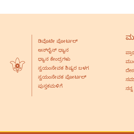
ಮು
ಡಿವೊಟೀ ಪೋರ್ಟಲ್
ಆನ್‌ಲೈನ್‌ ಧ್ಯಾನ
ಪ್ರಾ
ಧ್ಯಾನ ಕೇಂದ್ರಗಳು
ಮುಂ
ಸ್ವಯಂಸೇವಕ ಶಿಷ್ಯರ ಬಳಗ
ದೇಣ
ಸ್ವಯಂಸೇವಕ ಪೋರ್ಟಲ್
ಸಮಾ
ಪುಸ್ತಕಮಳಿಗೆ
ನನ್ನ