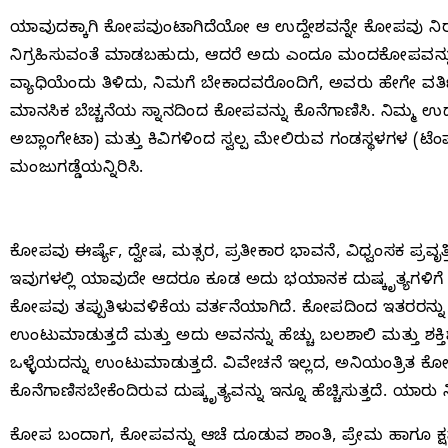
ಯಾವುದಕ್ಕಾಗಿ ಕೋಪವುಂಟಾಗಿದೆಯೋ ಆ ಉದ್ದೇಶವನ್ನೇ ಕೋಪವು ನಿರರ್
ನಿಗ್ರಹಿಸುವಂತೆ ಮಾಡಬಹುದು, ಆದರೆ ಅದು ಎಂದೂ ಮಂದಕೋಪವನ್ನ
ವ್ಯಾಧಿಯೆಂದು ತಿಳಿದು, ನಿಮಗೆ ಬೇಕಾದವರೊಂದಿಗೆ, ಅವರು ಹೇಗೇ
ಮಾನಸಿಕ ಬೆಚ್ಚನೆಯ ಸ್ನಾನದಿಂದ ಕೋಪವನ್ನು ಕೊನೆಗಾಣಿಸಿ. ನಿಮ್ಮ ಉದ್ವ
ಅಬ್ಲಾಂಗೇಟಾ) ಮತ್ತು ಕಿವಿಗಳಿಂದ ಸ್ವಲ್ಪ ಮೇಲಿರುವ ಗಂಡಸ್ಥಳಗಳ (ಟೆಂ
ಮಂಜುಗಡ್ಡೆಯನ್ನಿರಿಸಿ.
ಕೋಪವು ಈರ್ಷ್ಯೆ, ದ್ವೇಷ, ಮತ್ಸರ, ಪ್ರತೀಕಾರ ಭಾವನೆ, ವಿಧ್ವಂಸಕ ಪ್ರವೃತ್ತಿ
ಇವುಗಳಲ್ಲಿ ಯಾವುದೇ ಆದರೂ ಕೂಡ ಅದು ಭಯಾನಕ ದುಷ್ಕೃತ್ಯಗಳಿಗೆ ಎ
ಕೋಪವು ತಪ್ಪುತಿಳುವಳಿಕೆಯ ವರ್ತನೆಯಾಗಿದೆ. ಕೋಪದಿಂದ ಇತರರನ್ನು 
ಉಂಟುಮಾಡುತ್ತದೆ ಮತ್ತು ಅದು ಅವನನ್ನು ಹೆಚ್ಚು ಬಲಶಾಲಿ ಮತ್ತು ಶಕ್ತ
ಒಳ್ಳೆಯದನ್ನು ಉಂಟುಮಾಡುತ್ತದೆ. ವಿವೇಚನೆ ಇಲ್ಲದ, ಅನಿಯಂತ್ರಿತ ಕೋಪ
ಕೊನೆಗಾಣಿಸಬೇಕೆಂದಿರುವ ದುಷ್ಕೃತ್ಯವನ್ನು ಇನ್ನೂ ಹೆಚ್ಚಿಸುತ್ತದೆ. ಯಾ
ಕೋಪ ಬಂದಾಗ, ಕೋಪವನ್ನು ಆಚೆ ದೂಡುವ ಶಾಂತಿ, ಪ್ರೇಮ ಹಾಗೂ ಕ್ಷಮ