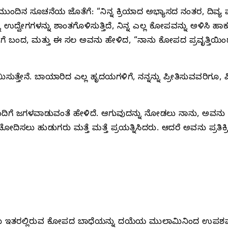
ನ ಸೂಚನೆಯ ಜೊತೆಗೆ: “ನಿನ್ನ ಕ್ರಿಯಾದ ಅಭ್ಯಾಸದ ನಂತರ, ದಿವ್ಯ ಪ್ರಕ
ನಿನ್ನ ಉದ್ವೇಗಗಳನ್ನು ಶಾಂತಗೊಳಿಸುತ್ತಿದೆ, ನಿನ್ನ ಎಲ್ಲ ಕೋಪವನ್ನು ಅಳಿಸಿ
ಗೆ ಬಂದ, ಮತ್ತು ಈ ಸಲ ಅವನು ಹೇಳಿದ, “ನಾನು ಕೋಪದ ಪ್ರವೃತ್ತಿಯಿಂದ
ಸುತ್ತೇನೆ. ಬಾಯಾರಿದ ಎಲ್ಲ ಹೃದಯಗಳಿಗೆ, ನನ್ನನ್ನು ಪ್ರೀತಿಸುವವರಿಗೂ, ಪ
ೊಂದಿಗೆ ಜಗಳವಾಡುವಂತೆ ಹೇಳಿದೆ. ಆಗುವುದನ್ನು ನೋಡಲು ನಾನು, ಅವನು ದಿನ 
ದಿಸಲು ಹುಡುಗರು ಮತ್ತೆ ಮತ್ತೆ ಪ್ರಯತ್ನಿಸಿದರು. ಆದರೆ ಅವನು ಪ್ರತಿಕ್
ಾಗೂ ಇತರಲ್ಲಿರುವ ಕೋಪದ ಬಾಧೆಯನ್ನು ದಯೆಯ ಮುಲಾಮಿನಿಂದ ಉಪಶಮನಗ