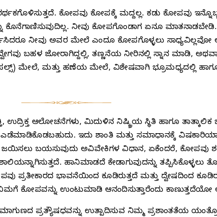
ಥಕಗೊಳಿಸುತ್ತದೆ. ಕೋಪವು ಕೋಪಕ್ಕೆ ಮದ್ದಲ್ಲ. ಕಡು ಕೋಪವು ಇನ್ನೊ
ು ಕೊನೆಗಾಣಿಸುವುದಿಲ್ಲ. ನೀವು ಕೋಪಗೊಂಡಾಗ ಏನೂ ಮಾತನಾಡಬೇಡಿ
 ವರ್ತಿಸಿದರೂ ನೀವು ಅವರ ಮೇಲೆ ಎಂದೂ ಕೋಪಗೊಳ್ಳಲು ಸಾಧ್ಯವಿಲ್ಲ
ೇಗವು ಬಹಳ ಜೋರಾಗಿದ್ದಲ್ಲಿ, ತಣ್ಣನೆಯ ನೀರಿನಲ್ಲಿ ಸ್ನಾನ ಮಾಡಿ, ಅಥವಾ
ಪಲ್ಸ್‌) ಮೇಲೆ, ಮತ್ತು ಹಣೆಯ ಮೇಲೆ, ವಿಶೇಷವಾಗಿ ಭ್ರೂಮಧ್ಯದಲ್ಲಿ ಹಾಗ
, ಉದ್ರಿಕ್ತ ಆಲೋಚನೆಗಳು, ಮಿದುಳಿನ ನಿಷ್ಕ್ರಿಯ ಸ್ಥಿತಿ ಹಾಗೂ ತಾತ್ಕಾಲಿಕ ಬು
ಡೆಮಾಡಿಕೊಡಬಹುದು. ಇದು ಶಾಂತಿ ಮತ್ತು ಸಮಾಧಾನಕ್ಕೆ ವಿಷಕಾರಿಯಾಗಿ
ಜಯಿಸಲು ಬಯಸುವುದು ಅವಿವೇಕಿಗಳ ವಿಧಾನ, ಏಕೆಂದರೆ, ಕೋಪವು ಶತ್ರುವಿನ
ಿಶಾಲಿಯನ್ನಾಗಿಸುತ್ತದೆ. ಹಾನಿಮಾಡದೆ ಕೇಡಾಗುವುದನ್ನು ತಪ್ಪಿಸಿಕೊಳ್ಳಲ
ವು ಪ್ರತೀಕಾರದ ಭಾವನೆಯಿಂದ ಕೂಡಿರುತ್ತದೆ ಮತ್ತು ದ್ವೇಷದಿಂದ ಕೂಡಿರು
ರು ನಿಮಗೆ ಕೋಪವನ್ನು ಉಂಟುಮಾಡಿ ಆನಂದಿಸುತ್ತಾರೆಂದು ಕಾಣುತ್ತದೆಯೋ ಅವರನ
ಾಗುಣದ ಪ್ರತ್ಯೌಷಧವನ್ನು ಉತ್ಪಾದಿಸುವ ನಿಮ್ಮ ಪ್ರಶಾಂತತೆಯ ಯಂತ್ರ