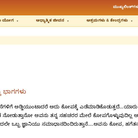
ಮುಖ್ಯಲಿಂಕ್‌ಗಳ
ಿಯಾ ಯೋಗ
ಆಧ್ಯಾತ್ಮಿಕ ಜೀವನ
ಆಶ್ರಮಗಳು & ಕೇಂದ್ರಗಳು
ದ ಭಾಗಗಳು
ಸೆಗಳಿಗೆ ಅಡ್ಡಿಯುಂಟಾದರೆ ಅದು ಕೋಪಕ್ಕೆ ಎಡೆಮಾಡಿಕೊಡುತ್ತದೆ…ಯಾರು 
ನ ಕಡೆ ನೋಡುತ್ತಾನೋ ಅವನು ತನ್ನ ಸಹಚರರ ಮೇಲೆ ಕೋಪಗೊಳ್ಳುವುದಿಲ್ಲ 
ಿವಿನಿಂದಲೇ ಒಬ್ಬ ಜ್ಞಾನಿಯು ಸಮಾಧಾನದಿಂದಿರುತ್ತಾನೆ….ಅವನು ಕೋಪ, 