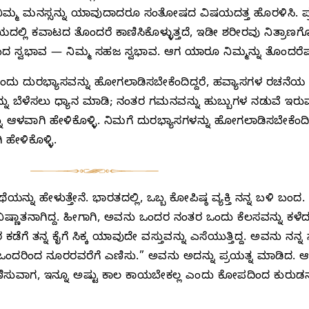
ಿಮ್ಮ ಮನಸ್ಸನ್ನು ಯಾವುದಾದರೂ ಸಂತೋಷದ ವಿಷಯದತ್ತ ಹೊರಳಿಸಿ. ಪ್ರತ
ಲಿ ಕವಾಟದ ತೊಂದರೆ ಕಾಣಿಸಿಕೊಳ್ಳುತ್ತದೆ, ಇಡೀ ಶರೀರವು ನಿತ್ರಾಣಗೊಳ್ಳ
ದ ಸ್ವಭಾವ — ನಿಮ್ಮ ಸಹಜ ಸ್ವಭಾವ. ಆಗ ಯಾರೂ ನಿಮ್ಮನ್ನು ತೊಂದರೆಪಡಿ
ಾ ಒಂದು ದುರಭ್ಯಾಸವನ್ನು ಹೋಗಲಾಡಿಸಬೇಕೆಂದಿದ್ದರೆ, ಹವ್ಯಾಸಗಳ ರಚನ
ನು ಬೆಳೆಸಲು ಧ್ಯಾನ ಮಾಡಿ; ನಂತರ ಗಮನವನ್ನು ಹುಬ್ಬುಗಳ ನಡುವೆ ಇರುವ
ು ಆಳವಾಗಿ ಹೇಳಿಕೊಳ್ಳಿ. ನಿಮಗೆ ದುರಭ್ಯಾಸಗಳನ್ನು ಹೋಗಲಾಡಿಸಬೇಕೆಂದಿದ್ದ
ಹೇಳಿಕೊಳ್ಳಿ.
ನ್ನು ಹೇಳುತ್ತೇನೆ. ಭಾರತದಲ್ಲಿ, ಒಬ್ಬ ಕೋಪಿಷ್ಠ ವ್ಯಕ್ತಿ ನನ್ನ ಬಳಿ ಬ
ಾತನಾಗಿದ್ದ. ಹೀಗಾಗಿ, ಅವನು ಒಂದರ ನಂತರ ಒಂದು ಕೆಲಸವನ್ನು ಕಳೆದುಕೊಳ
ರ ಕಡೆಗೆ ತನ್ನ ಕೈಗೆ ಸಿಕ್ಕ ಯಾವುದೇ ವಸ್ತುವನ್ನು ಎಸೆಯುತ್ತಿದ್ದ. ಅವನು 
ಒಂದರಿಂದ ನೂರರವರೆಗೆ ಎಣಿಸು.” ಅವನು ಅದನ್ನು ಪ್ರಯತ್ನ ಮಾಡಿದ. ಆದ
ಣಿಸುವಾಗ, ಇನ್ನೂ ಅಷ್ಟು ಕಾಲ ಕಾಯಬೇಕಲ್ಲ ಎಂದು ಕೋಪದಿಂದ ಕುರುಡನಾಗು