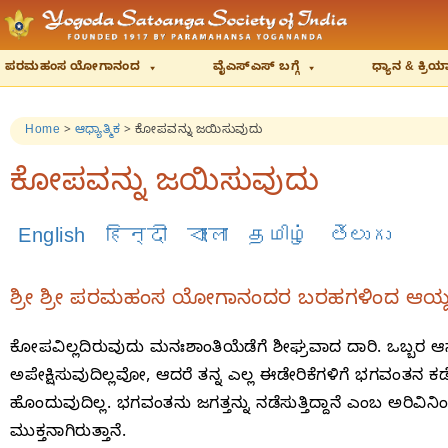
ಪರಮಹಂಸ ಯೋಗಾನಂದ
ವೈಎಸ್‌ಎಸ್‌ ಬಗ್ಗೆ
ಧ್ಯಾನ & ಕ್ರ
Home
>
ಆಧ್ಯಾತ್ಮಿಕ
>
ಕೋಪವನ್ನು ಜಯಿಸುವುದು
ಕೋಪವನ್ನು ಜಯಿಸುವುದು
English
हिन्दी
বাংলা
தமிழ்
తెలుగు
ಶ್ರೀ ಶ್ರೀ ಪರಮಹಂಸ ಯೋಗಾನಂದರ ಬರಹಗಳಿಂದ ಆಯ್
ಕೋಪವಿಲ್ಲದಿರುವುದು ಮನಃಶಾಂತಿಯೆಡೆಗೆ ಶೀಘ್ರವಾದ ದಾರಿ. ಒಬ್ಬರ ಆ
ಅಪೇಕ್ಷಿಸುವುದಿಲ್ಲವೋ, ಆದರೆ ತನ್ನ ಎಲ್ಲ ಈಡೇರಿಕೆಗಳಿಗೆ ಭಗವಂತ
ಹೊಂದುವುದಿಲ್ಲ. ಭಗವಂತನು ಜಗತ್ತನ್ನು ನಡೆಸುತ್ತಿದ್ದಾನೆ ಎಂಬ ಅರ
ಮುಕ್ತನಾಗಿರುತ್ತಾನೆ.