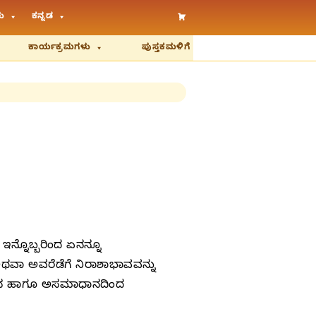
ು
ಕನ್ನಡ
ಕಾರ್ಯಕ್ರಮಗಳು
ಪುಸ್ತಕಮಳಿಗೆ
ಇನ್ನೊಬ್ಬರಿಂದ ಏನನ್ನೂ
ಅಥವಾ ಅವರೆಡೆಗೆ ನಿರಾಶಾಭಾವವನ್ನು
ಹಗೆತನ ಹಾಗೂ ಅಸಮಾಧಾನದಿಂದ