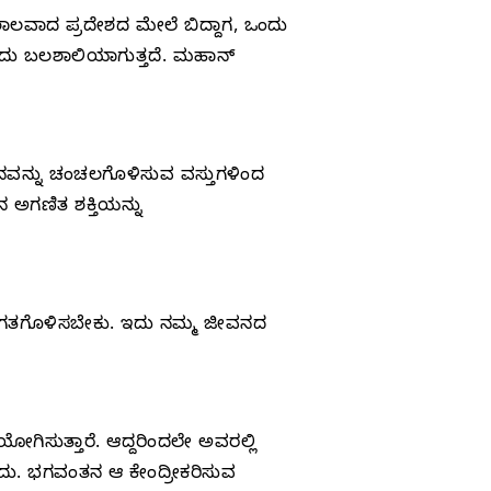
ಾಲವಾದ ಪ್ರದೇಶದ ಮೇಲೆ ಬಿದ್ದಾಗ, ಒಂದು
ಗ ಅದು ಬಲಶಾಲಿಯಾಗುತ್ತದೆ. ಮಹಾನ್
ವನ್ನು ಚಂಚಲಗೊಳಿಸುವ ವಸ್ತುಗಳಿಂದ
 ಅಗಣಿತ ಶಕ್ತಿಯನ್ನು
ರ್ಯಗತಗೊಳಿಸಬೇಕು. ಇದು ನಮ್ಮ ಜೀವನದ
ಗಿಸುತ್ತಾರೆ. ಆದ್ದರಿಂದಲೇ ಅವರಲ್ಲಿ
ುದು. ಭಗವಂತನ ಆ ಕೇಂದ್ರೀಕರಿಸುವ