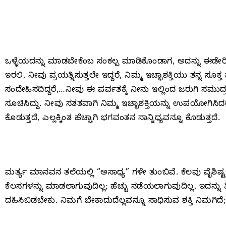
ಒಳ್ಳೆಯದನ್ನು ಮಾಡಬೇಕೆಂಬ ಸಂಕಲ್ಪ ಮಾಡಿಕೊಂಡಾಗ, ಅದನ್ನು ಈಡೇರಿಸಲ
ಇರಲಿ, ನೀವು ಪ್ರಯತ್ನಿಸುತ್ತಲೇ ಇದ್ದರೆ, ನಿಮ್ಮ ಇಚ್ಛಾಶಕ್ತಿಯು ತನ್ನ ಸೂಕ್ತ
ಸಂದೇಹಿಸದಿದ್ದರೆ,…ನೀವು ಈ ಪರ್ವತಕ್ಕೆ ನೀನು ಇಲ್ಲಿಂದ ಜರುಗಿ ಸಮ
ಸೂಚಿಸಿದ್ದು. ನೀವು ಸತತವಾಗಿ ನಿಮ್ಮ ಇಚ್ಛಾಶಕ್ತಿಯನ್ನು ಉಪಯೋಗಿಸಿ
ಕೊಡುತ್ತದೆ, ಎಲ್ಲಕ್ಕಿಂತ ಹೆಚ್ಚಾಗಿ ಭಗವಂತನ ಸಾನ್ನಿಧ್ಯವನ್ನೂ ಕೊಡುತ್ತದೆ.
ಮರ್ತ್ಯ ಮಾನವನ ತಲೆಯಲ್ಲಿ “ಅಸಾಧ್ಯ” ಗಳೇ ತುಂಬಿವೆ. ಕೆಲವು ವೈಶಿಷ
ಕೆಲಸಗಳನ್ನು ಮಾಡಲಾಗುವುದಿಲ್ಲ; ಹೆಚ್ಚು ನಡೆಯಲಾಗುವುದಿಲ್ಲ, ಇದನ್ನು ತಿನ
ದಹಿಸಿಬಿಡಬೇಕು. ನಿಮಗೆ ಬೇಕಾದುದೆಲ್ಲವನ್ನೂ ಸಾಧಿಸುವ ಶಕ್ತಿ ನಿಮಗಿದೆ; ಇಚ