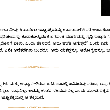
ು ನೀವು ಕ್ರಿಯಾಶೀಲ ಇಚ್ಛಾಶಕ್ತಿಯನ್ನು ಉಪಯೋಗಿಸಿದರೆ ಅಂದುಕೊಂಡಿದ್
 ಪ್ರತಿಫಲವನ್ನು ಕಂಡುಕೊಳ್ಳುವಂತೆ ಭಗವಂತ ಮಾರ್ಗವನ್ನು ಸೃಷ್ಟಿಸುತ್ತಾನೆ: “ನಿ
ುದ್ರದೊಳಗೆ ಬೀಳು, ಎಂದು ಹೇಳಿದರೆ, ಅದು ಹಾಗೇ ಆಗುತ್ತದೆ” ಎಂದು ಏಸು
ದರೆ, ಏನೇ ಅಡೆತಡೆಗಳು ಬಂದರೂ, ಅದು ಯಶಸ್ಸನ್ನೂ, ಆರೋಗ್ಯವನ್ನೂ, ಜನ
್ಟ್ಯಗಳು ಮತ್ತು ಅಭ್ಯಾಸಗಳಿರುವ ಕುಟುಂಬದಲ್ಲಿ ಜನಿಸಿರುವುದರಿಂದ, ಅವ
್ನಲು ಸಾಧ್ಯವಿಲ್ಲ, ಅದನ್ನು ಕಂಡರೆ ಸಹಿಸುವುದಿಲ್ಲ ಎಂದು ಯೋಚಿಸುತ್ತಿರುತ್
್ಛಾಶಕ್ತಿಯಲ್ಲಿ ಆ ಶಕ್ತಿಯಿದೆ.