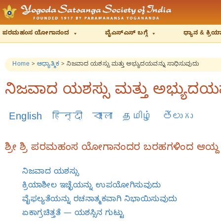
ಪರಮಹಂಸ ಯೋಗಾನಂದ
ವೈಎಸ್‌ಎಸ್‌ ಬಗ್ಗೆ
ಧ್ಯಾನ & ಕ್ರ
Home
>
ಆಧ್ಯಾತ್ಮಿಕ
>
ನಿಜವಾದ ಯಶಸ್ಸು ಮತ್ತು ಅಭ್ಯುದಯವನ್ನು ಸಾಧಿಸುವುದು
ನಿಜವಾದ ಯಶಸ್ಸು ಮತ್ತು ಅಭ್ಯುದಯವ
English
हिन्दी
বাংলা
தமிழ்
తెలుగు
ಶ್ರೀ ಶ್ರಿ ಪರಮಹಂಸ ಯೋಗಾನಂದರ ಬರಹಗಳಿಂದ ಆಯ್ದ
ನಿಜವಾದ ಯಶಸ್ಸು
ಕ್ರಿಯಾಶೀಲ ಇಚ್ಛೆಯನ್ನು ಉಪಯೋಗಿಸುವುದು
ವೈಫಲ್ಯತೆಯನ್ನು ರಚನಾತ್ಮಕವಾಗಿ ನಿಭಾಯಿಸುವುದು
ಏಕಾಗ್ರಚಿತ್ತತೆ — ಯಶಸ್ಸಿನ ಗುಟ್ಟು