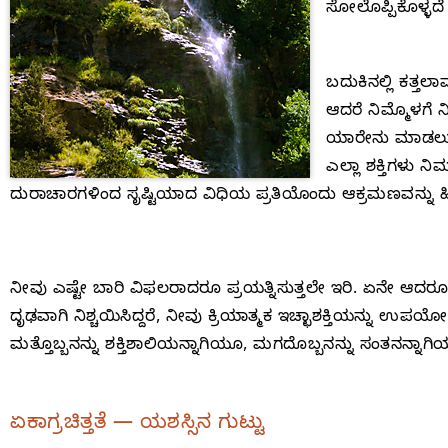
ಸೋಲೊಪ್ಪಿಕೊಳ್ಳದೆ
ಬದುಕಿನಲ್ಲಿ ಕತ್
ಆದರೆ ನಿಮ್ಮೊಳಗೆ ನ
ಯಾರೇನು ಮಾಡಲು ಸಾ
ಎಲ್ಲಾ ಶಕ್ತಿಗಳು ನಿ
ದುರಾಚಾರಗಳಿಂದ ಸೃಷ್ಟಿಯಾದ ವಿಧಿಯ ಪ್ರತಿಯೊಂದು ಆಕ್ರಮಣವನ್ನು ಹಿಮ
ನೀವು ಎಷ್ಟೇ ಬಾರಿ ವಿಫಲರಾದರೂ ಪ್ರಯತ್ನಿಸುತ್ತಲೇ ಇರಿ. ಏನೇ ಆದರ
ದೃಢವಾಗಿ ನಿಶ್ಚಯಿಸಿದ್ದರೆ, ನೀವು ಕ್ರಿಯಾತ್ಮಕ ಇಚ್ಛಾಶಕ್ತಿಯನ್ನು ಉಪಯೋಗ
ಮತ್ತೊಬ್ಬನನ್ನು ಶಕ್ತಿಶಾಲಿಯನ್ನಾಗಿಯೂ, ಮಗದೊಬ್ಬನನ್ನು ಸಂತನನ್ನಾಗಿ
ಏಕಾಗ್ರಚಿತ್ತತೆ — ಯಶಸ್ಸಿನ ಗುಟ್ಟು