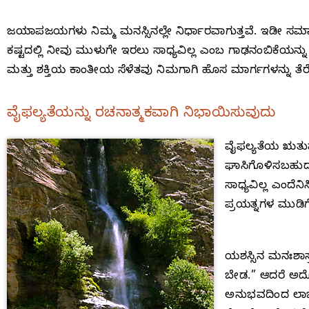
ಜಯಾಪಜಯಗಳು ನಿಮ್ಮ ಮನಸ್ಸಿನಲ್ಲೇ ನಿರ್ಧಾರವಾಗುತ್ತವೆ. ಇಡೀ ಸಮಾ
ಕಷ್ಟದಲ್ಲಿ ನೀವು ಮುಳುಗೇ ಇರಲು ಸಾಧ್ಯವಿಲ್ಲ ಎಂಬ ಗಾಢನಂಬಿಕೆಯನ್ನು 
ಮತ್ತು ಶಕ್ತಿಯ ಕಾಂತೀಯ ಸೆಳೆತವು ನಿಮಗಾಗಿ ಹೊಸ ಮಾರ್ಗಗಳನ್ನು ತೆರೆಯ
ವೈಫಲ್ಯತೆಯನ್ನು ರಚನಾತ್ಮಕವಾಗಿ ನಿಭಾಯಿಸುವುದು
ವೈಫಲ್ಯತೆಯ ಋತುವು 
ಘಾಸಿಗೊಳಿಸಬಹುದು,
ಸಾಧ್ಯವಿಲ್ಲ ಎಂದ
ಪ್ರಯತ್ನಗಳ ಮುಡಿ
ಯಶಸ್ಸಿನ ಮನಃಶಾಸ್ತ
ಬೇಡ.” ಆದರೆ ಅದೊಂ
ಅನುಭವದಿಂದ ಲಾಭ 