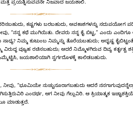
 ಮತ್ತೆ ಪ್ರಯತ್ನಿಸುವವನೇ ನಿಜವಾದ ಜಯಶಾಲಿ.
ತಲಾವರಿಸಬಹುದು, ಕಷ್ಟಗಳು ಬರಬಹುದು, ಅವಕಾಶಗಳನ್ನು ಸದುಪಯೋಗ ಪಡಿ
ೀವು, “ನನ್ನ ಕಥೆ ಮುಗಿಯಿತು. ದೇವರು ನನ್ನ ಕೈ ಬಿಟ್ಟ,” ಎಂದು ಎಂದಿಗೂ ಅ
ಧ್ಯ? ನಿಮ್ಮ ಕುಟುಂಬ ನಿಮ್ಮನ್ನು ತೊರೆಯಬಹುದು; ಅದೃಷ್ಟ ಕೈಬಿಟ್ಟಂತ
ಮ್ಮ ವಿರುದ್ಧ ವ್ಯೂಹ ರಚಿಸಬಹುದು; ಆದರೆ ನಿಮ್ಮೊಳಗಿರುವ ದಿವ್ಯ ಕರ್ತೃತ್ವ 
್ಮೆಟ್ಟಿಸಿ, ಜಯಶಾಲಿಯಾಗಿ ಸ್ವರ್ಗದೊಳಕ್ಕೆ ಕಾಲಿಡಬಹುದು.
ೂ, ನೀವು, “ಭೂಮಿಯೇ ನುಚ್ಚುನೂರಾಗಬಹುದು ಆದರೆ ನನಗಾಗುವುದನ್ನೆಲ್ಲಾ
ಿಸುತ್ತಿರುವಿರಿ ಎಂದರ್ಥ, ಆಗ ನೀವು ಗೆಲ್ಲುವಿರಿ. ಆ ಕ್ರಿಯಾತ್ಮಕ ಇಚ್ಛಾಶಕ್ತ
ಯೂ ಮಾಡುತ್ತದೆ.