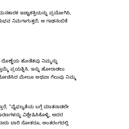
ಕಾರಕ ಇಚ್ಛಾಶಕ್ತಿಯನ್ನು ಪ್ರಯೋಗಿಸಿ,
ಅನುಭವ ನಿಮಗಾಗುತ್ತದೆ; ಆ ಗಾಢನಂಬಿಕೆ
ಂಬ ದೊಣ್ಣೆಯ ಹೊಡೆತವು ನಿಮ್ಮನ್ನು
್ಮೆ ಪ್ರಯತ್ನಿಸಿ. ಇನ್ನು ಹೋರಾಡಲು
ು ಯೋಚಿಸಿದ ಮೇಲೂ ಅಥವಾ ಗೆಲುವು ನಿಮ್ಮ
್ತಾರೆ, “ವೈಫಲ್ಯತೆಯ ಬಗ್ಗೆ ಮಾತನಾಡಲೇ
ಗಳನ್ನು ವಿಶ್ಲೇಷಿಸಿಕೊಳ್ಳಿ, ಅದರ
ಲವಾರು ಬಾರಿ ಸೋತರೂ, ಅಂತರಂಗದಲ್ಲಿ