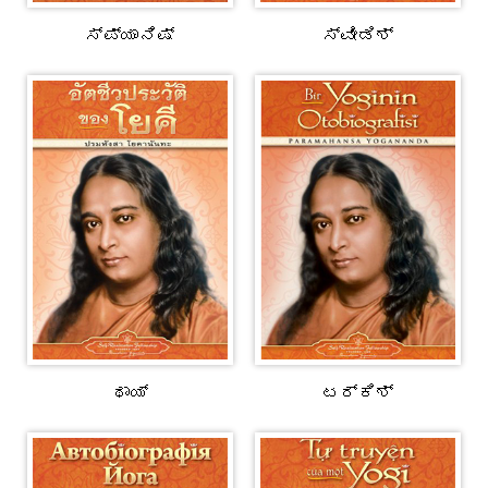
ಸ್ಪ್ಯಾನಿಷ್
ಸ್ವೀಡಿಶ್
ಥಾಯ್‌
ಟರ್ಕಿಶ್