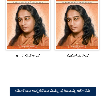
ಉಕ್ರೇನಿಯನ್
ವಿಯೆಟ್ನಾಮೀಸ್
ಯೋಗಿಯ ಆತ್ಮಕಥೆಯ ನಿಮ್ಮ ಪ್ರತಿಯನ್ನು ಖರೀದಿಸಿ