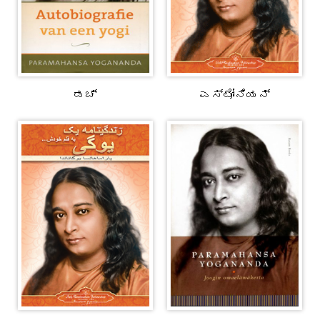
ಡಚ್
ಎಸ್ಟೋನಿಯನ್