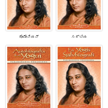
ರೊಮೇನಿಯನ್
ಸರ್ಬಿಯ