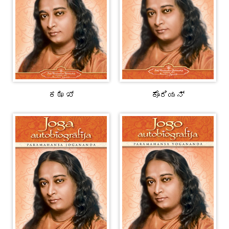
ಕಝಖ್
ಕೊರಿಯನ್