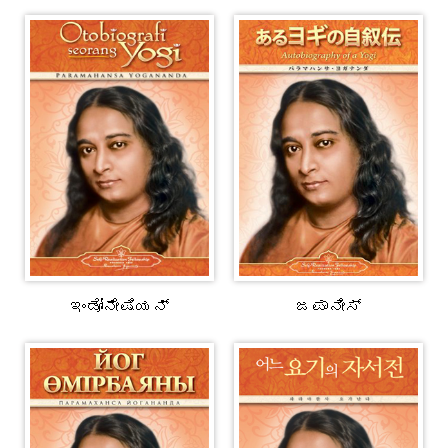
ಇಂಡೋನೇಷಿಯನ್
ಜಪಾನೀಸ್