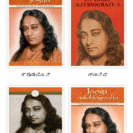
ಕ್ರೊಯೇಷಿಯನ್
ಡ್ಯಾನಿಷ್