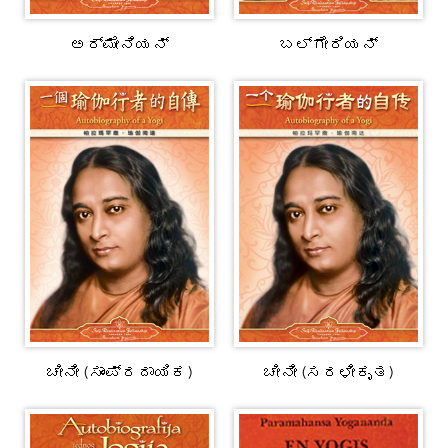
ಅರ್ಮೇನಿಯನ್
ಬಲ್ಗೇರಿಯನ್
ಚೀನೀ (ಸಾಂಪ್ರದಾಯಿಕ)
ಚೀನೀ (ಸರಳೀಕೃತ)