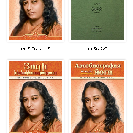
ಅಲ್ಬೇನಿಯನ್
ಅರೇಬಿಕ್