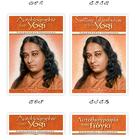
ಫಾರ್ಸಿ
ಫಿನ್ನಿಷ್
ಫ್ರೆಂಚ್
ಫಿಲಿಪಿನೊ