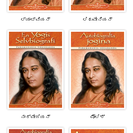
ಲ್ಯಾಟ್ವಿಯನ್
ಲಿಥುವೇನಿಯನ್
ನಾರ್ವೇಜಿಯನ್
ಪೋಲಿಶ್