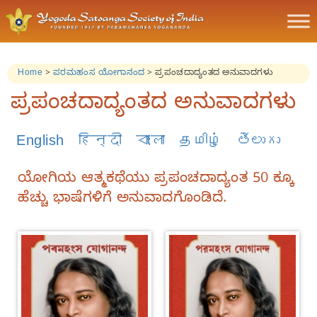
Home
>
ಪರಮಹಂಸ ಯೋಗಾನಂದ
>
ಪ್ರಪಂಚದಾದ್ಯಂತದ ಅನುವಾದಗಳು
ಪ್ರಪಂಚದಾದ್ಯಂತದ ಅನುವಾದಗಳು
English
हिन्दी
বাংলা
தமிழ்
తెలుగు
ಯೋಗಿಯ ಆತ್ಮಕಥೆಯು ಪ್ರಪಂಚದಾದ್ಯಂತ 50 ಕ್ಕೂ
ಹೆಚ್ಚು ಭಾಷೆಗಳಿಗೆ ಅನುವಾದಗೊಂಡಿದೆ.