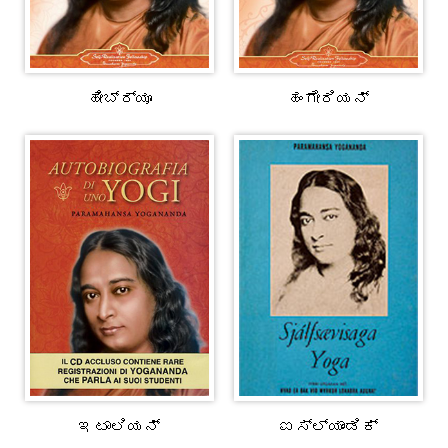
ಹೀಬ್ರ್ಯೂ
ಹಂಗೇರಿಯನ್
ಇಟಾಲಿಯನ್
ಐಸ್‌ಲ್ಯಾಂಡಿಕ್