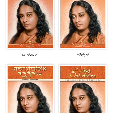
ಜರ್ಮನ್
ಗ್ರೀಕ್