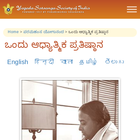
Home
>
ಪರಮಹಂಸ ಯೋಗಾನಂದ
>
ಒಂದು ಆಧ್ಯಾತ್ಮಿಕ ಪ್ರತಿಷ್ಠಾನ
ಒಂದು ಆಧ್ಯಾತ್ಮಿಕ ಪ್ರತಿಷ್ಠಾನ
English
हिन्दी
বাংলা
தமிழ்
తెలుగు