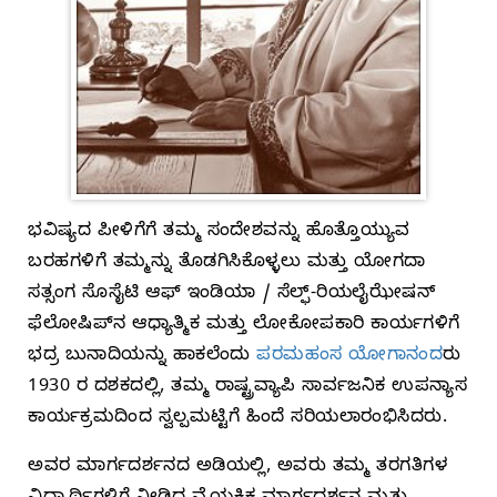
ಭವಿಷ್ಯದ ಪೀಳಿಗೆಗೆ ತಮ್ಮ ಸಂದೇಶವನ್ನು ಹೊತ್ತೊಯ್ಯುವ
ಬರಹಗಳಿಗೆ ತಮ್ಮನ್ನು ತೊಡಗಿಸಿಕೊಳ್ಳಲು ಮತ್ತು ಯೋಗದಾ
ಸತ್ಸಂಗ ಸೊಸೈಟಿ ಆಫ್ ಇಂಡಿಯಾ / ಸೆಲ್ಫ್‌-ರಿಯಲೈಝೇಷನ್‌
ಫೆಲೋಷಿಪ್‌ನ ಆಧ್ಯಾತ್ಮಿಕ ಮತ್ತು ಲೋಕೋಪಕಾರಿ ಕಾರ್ಯಗಳಿಗೆ
ಭದ್ರ ಬುನಾದಿಯನ್ನು ಹಾಕಲೆಂದು
ಪರಮಹಂಸ ಯೋಗಾನಂದ
ರು
1930 ರ ದಶಕದಲ್ಲಿ, ತಮ್ಮ ರಾಷ್ಟ್ರವ್ಯಾಪಿ ಸಾರ್ವಜನಿಕ ಉಪನ್ಯಾಸ
ಕಾರ್ಯಕ್ರಮದಿಂದ ಸ್ವಲ್ಪಮಟ್ಟಿಗೆ ಹಿಂದೆ ಸರಿಯಲಾರಂಭಿಸಿದರು.
ಅವರ ಮಾರ್ಗದರ್ಶನದ ಅಡಿಯಲ್ಲಿ, ಅವರು ತಮ್ಮ ತರಗತಿಗಳ