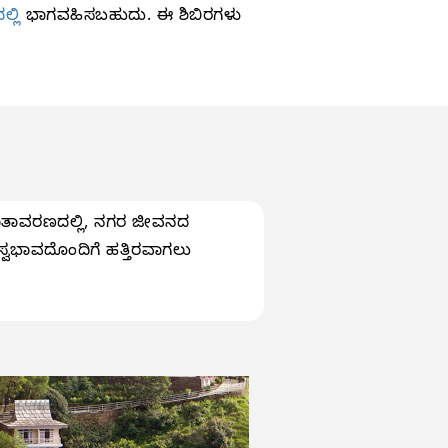
್ಲಿ
ಭಾಗವಹಿಸಬಹುದು. ಈ ಶಿಬಿರಗಳು
ಕ ವಾತಾವರಣದಲ್ಲಿ, ನಗರ ಜೀವನದ
್ವಭಾವದೊಂದಿಗೆ ಹತ್ತಿರವಾಗಲು