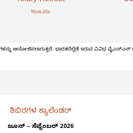
Telary Retreat
Co
More info
ಳನ್ನು ಆಯೋಜಿಸಲಾಗುತ್ತದೆ. ಭಾರತದೆಲ್ಲೆಡೆ ಇರುವ ವಿವಿಧ ವೈಎಸ್ಎಸ್ ಆ
ಶಿಬಿರಗಳ ಕ್ಯಾಲೆಂಡರ್
ಜೂನ್ – ಸೆಪ್ಟೆಂಬರ್ 2026