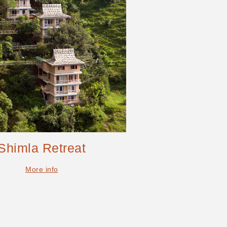
Shimla Retreat
More info