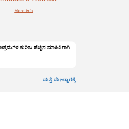
imbatore Retreat
More info
ಶ್ರಮಗಳ ಕುರಿತು ಹೆಚ್ಚಿನ ಮಾಹಿತಿಗಾಗಿ
ಮತ್ತೆ ಮೇಲ್ಭಾಗಕ್ಕೆ