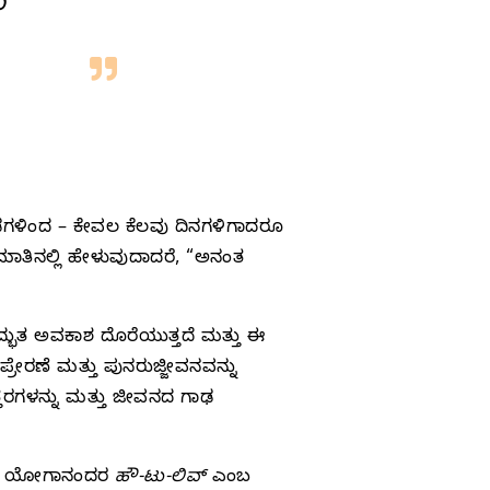
ಯ
್ತಡಗಳಿಂದ – ಕೇವಲ ಕೆಲವು ದಿನಗಳಿಗಾದರೂ
ಾತಿನಲ್ಲಿ ಹೇಳುವುದಾದರೆ, “ಅನಂತ
 ಅದ್ಭುತ ಅವಕಾಶ ದೊರೆಯುತ್ತದೆ ಮತ್ತು ಈ
ೇರಣೆ ಮತ್ತು ಪುನರುಜ್ಜೀವನವನ್ನು
್ತರಗಳನ್ನು ಮತ್ತು ಜೀವನದ ಗಾಢ
ಂಸ ಯೋಗಾನಂದರ
ಹೌ-ಟು-ಲಿವ್
ಎಂಬ