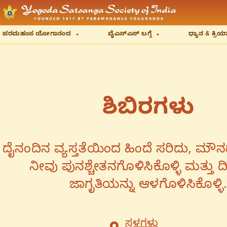
ಪರಮಹಂಸ ಯೋಗಾನಂದ
ವೈಎಸ್‌ಎಸ್‌ ಬಗ್ಗೆ
ಧ್ಯಾನ & ಕ್ರ
ಶಿಬಿರಗಳು
ದೈನಂದಿನ ವ್ಯಸ್ತತೆಯಿಂದ ಹಿಂದೆ ಸರಿದು, ಮೌನದಲ್
ನೀವು ಪುನಶ್ಚೇತನಗೊಳಿಸಿಕೊಳ್ಳಿ ಮತ್ತು ದ
ಜಾಗೃತಿಯನ್ನು ಆಳಗೊಳಿಸಿಕೊಳ್ಳಿ
ಸ್ಥಳಗಳು