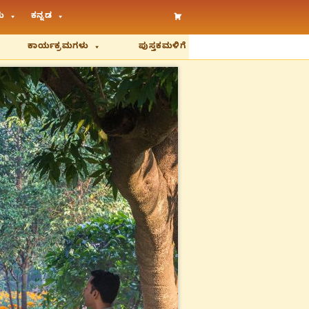
ು
ಕನ್ನಡ
ಕಾರ್ಯಕ್ರಮಗಳು
ಪುಸ್ತಕಮಳಿಗೆ