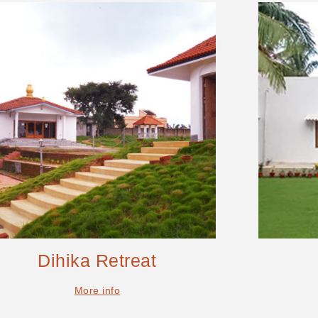
Dihika Retreat
More info