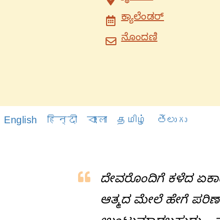
ಕ್ಯಾಲೆಂಡರ್
ನೊಂದಣಿ
English
हिन्दी
বাংলা
தமிழ்
తెలుగు
ದೇವರೊಂದಿಗೆ ಕಳೆದ ಏಕ
ಆತ್ಮದ ಮೇಲೆ ಹೇಗೆ ಪರಿಣ