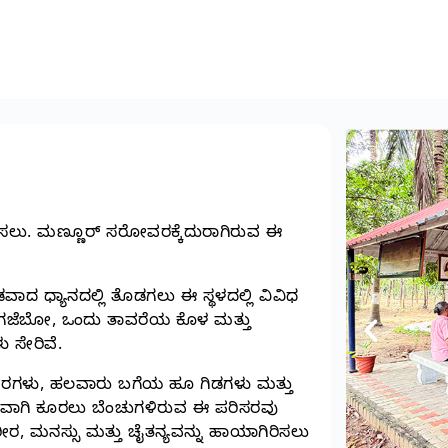
ುಡಿಸಲು. ಮಣ್ಣೂರ್‌ ಸರೋವರಕ್ಕೆದುರಾಗಿರುವ ಈ
ಢವಾದ ಧ್ಯಾನದಲ್ಲಿ ತೊಡಗಲು ಈ ಸ್ಥಳದಲ್ಲಿ ವಿವಿಧ
 ಗಜೆಬೋ, ಒಂದು ತಾವರೆಯ ಕೊಳ ಮತ್ತು
 ಸೇರಿವೆ.
ರಗಳು, ಹಲವಾರು ಬಗೆಯ ಹೂ ಗಿಡಗಳು ಮತ್ತು
ಮವಾಗಿ ಕೂರಲು ಬೆಂಚುಗಳಿರುವ ಈ ಪರಿಸರವು
ಶರೀರ, ಮನಸ್ಸು ಮತ್ತು ಚೈತನ್ಯವನ್ನು ಹಾಯಾಗಿರಿಸಲು