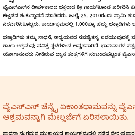
ವೈಎಸ್‌ಎಸ್‌ನ ದೀರ್ಘಕಾಲದ ಭಕ್ತರಾದ ಶ್ರೀ ಗಾಯ್‌ತೊಂಡೆ ಖರೀದಿಸಿ ಕೊ
ಕಟ್ಟಡದ ಶಂಕುಸ್ಥಾಪನೆ ಮಾಡಿದರು. ಜುಲೈ 25, 2010ರಂದು ಸ್ವಾಮಿ 
ನೆರವೇರಿಸಿಕೊಟ್ಟರು. ಕಾರ್ಯಕ್ರಮದಲ್ಲಿ 1,000ಕ್ಕೂ ಹೆಚ್ಚು ಭಕ್ತಾದಿಗಳು 
ಭಕ್ತಾದಿಗಳು ತಮ್ಮ ಸಾಧನೆ, ಅಧ್ಯಯನದ ನವಚೈತನ್ಯ ಪಡೆಯುವುದಕ್
ಶಾಖಾ ಆಶ್ರಮವು ಪವಿತ್ರ ಸ್ಥಳಗಳಿಂದ ಆವೃತವಾಗಿದೆ. ಭಾನುವಾರದ ಸತ್
ಯೋಗಾನಂದರು ನೀಡಿರುವ ಧ್ಯಾನ ತಂತ್ರಗಳಿಗೆ ಸಂಬಂಧಪಟ್ಟಂತೆ ವೈಎಸ್‌ಎಸ್‌
ವೈಎಸ್‌ಎಸ್‌ ಚೆನ್ನೈ ಏಕಾಂತಧಾಮವನ್ನು ವೈಎಸ
ಆಶ್ರಮವನ್ನಾಗಿ ಮೇಲ್ದರ್ಜೆಗೆ ಏರಿಸಲಾಯಿತು.
ಸಾಧನಾ ಸಂಗಮನ ಮುಕ್ತಾಯದ ಕಾರ್ಯಕ್ರಮದಲ್ಲಿ ನಡೆದ ನೇರ-ಪ್ರಸಾರ