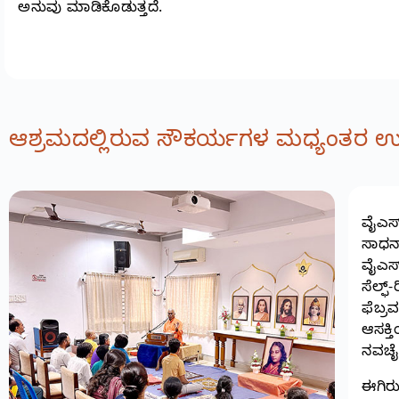
ಅನುವು ಮಾಡಿಕೊಡುತ್ತದೆ.
ಆಶ್ರಮದಲ್ಲಿರುವ ಸೌಕರ್ಯಗಳ ಮಧ್ಯಂತರ ಉ
ವೈಎಸ್‌
ಸಾಧನಾ
ವೈಎಸ್
ಸೆಲ್ಫ
ಫೆಬ್ರ
ಆಸಕ್ತ
ನವಚೈತ
ಈಗಿರು