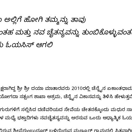
ು ಅಲ್ಲಿಗೆ ಹೋಗಿ ತಮ್ಮನ್ನು ತಾವು
ತಹ ಮತ್ತು ನವ ಚೈತನ್ಯವನ್ನು ತುಂಬಿಕೊಳ್ಳುವಂ
ಿಯ ಓಯಸಿಸ್‌ ಆಗಲಿ
ರಾಗಿದ್ದ ಶ್ರೀ ಶ್ರೀ ದಯಾ ಮಾತಾರವರು 2010ರಲ್ಲಿ ಚೆನ್ನೈನ ಏಕಾಂತ
ದಾ ಸತ್ಸಂಗ ಶಾಖಾ ಆಶ್ರಮ, ಚೆನ್ನೈನ ವಿಕಾಸವನ್ನು ತಿಳಿಸಿ ಹೇಳುತ್ತವ
ರುಗಳಿಗೆ ಸಲ್ಲಿಸಿದ ದಣಿವರಿಯದ ಸೇವೆಯ ಚೇತನಕ್ಕೊಂದು ಮಧುರ ಸಾಕ್ಷ್ಯ
ಧ್ಯೆ ಭಕ್ತಾದಿಗಳು ನವಚೈತನ್ಯವನ್ನು ಅರಸುವ ಒಂದು ಆಧ್ಯಾತ್ಮಿಕ ಓಯಸಿಸ
 ಶ್ರೀಪೆರುಂಬುದೂರ್‌ ಬಳಿಯಿರುವ ಮಣ್ಣೂರ್‌ ಗ್ರಾಮದಲ್ಲಿ ಸ್ಥಿತವಾಗಿ