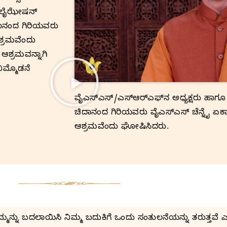
ಯಲೈಝೇಷನ್‌
ಿದಾನಂದ ಗಿರಿಯವರು
ಶ್ರಮವೆಂದು
 ಆಶ್ರಮವನ್ನಾಗಿ
ಿಮ್ಮೊಡನೆ
ವೈಎಸ್‌ಎಸ್‌/ಎಸ್‌ಆರ್‌ಎಫ್‌ನ ಅಧ್ಯಕ್ಷರು ಹಾಗೂ ಆ
ಚಿದಾನಂದ ಗಿರಿಯವರು ವೈಎಸ್‌ಎಸ್‌ ಚೆನ್ನೈ ಏಕ
ಆಶ್ರಮವೆಂದು ಘೋಷಿಸಿದರು.
ಮ್ಮನ್ನು ಬದಲಾಯಿಸಿ ನಿಮ್ಮ ಬದುಕಿಗೆ ಒಂದು ಸಂತುಲನೆಯನ್ನು ತರುತ್ತವೆ ಎಂ