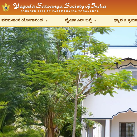
ಪರಮಹಂಸ ಯೋಗಾನಂದ
ವೈಎಸ್‌ಎಸ್‌ ಬಗ್ಗೆ
ಧ್ಯಾನ & ಕ್ರ