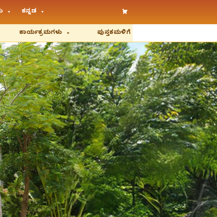
ು
ಕನ್ನಡ
ಕಾರ್ಯಕ್ರಮಗಳು
ಪುಸ್ತಕಮಳಿಗೆ