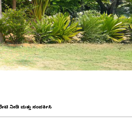
ಭೇಟಿ ನೀಡಿ ಮತ್ತು ಸಂಪರ್ಕಿಸಿ