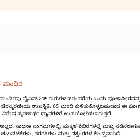
ನ ಮಂದಿರ
ನ ಮಂದಿರವು ವೈಎಸ್‌ಎಸ್‌ ಗುರುಗಳ ಪರಂಪರೆಯ ಒಂದು ಪೂಜಾಪೀಠವನ್ನು 
ಚಿರಸ್ಮರಣೀಯ ಉಪಸ್ಥಿತಿ. 65 ಮಂದಿ ಕುಳಿತುಕೊಳ್ಳಬಹುದಾದ ಈ ಕೋಣೆಯನ್ನ
ವಿಶೇಷ ಸ್ಮರಣಾರ್ಥ ಧ್ಯಾನಗಳಿಗೆ ಉಪಯೋಗಿಸಲಾಗುತ್ತದೆ.
 ಅಲ್ಲದೆ, ಸಾಧನಾ ಸಂಗಮಗಳಲ್ಲಿ, ಮಕ್ಕಳ ಶಿಬಿರಗಳಲ್ಲಿ ಮತ್ತು ನಡೆಸಲಾಗು
 ಚಟುವಟಿಕೆಗಳು, ತರಗತಿಗಳು ಮತ್ತು ಸತ್ಸಂಗಗಳ ಕೇಂದ್ರವಾಗಿದೆ.