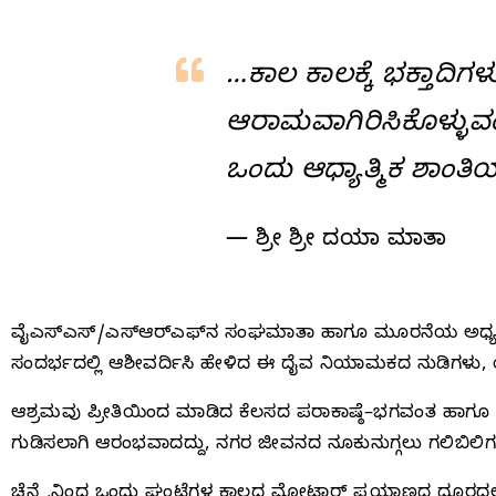
…ಕಾಲ ಕಾಲಕ್ಕೆ ಭಕ್ತಾದಿಗಳ
ಆರಾಮವಾಗಿರಿಸಿಕೊಳ್ಳುವಂ
ಒಂದು ಆಧ್ಯಾತ್ಮಿಕ ಶಾಂತ
— ಶ್ರೀ ಶ್ರೀ ದಯಾ ಮಾತಾ
ವೈಎಸ್‌ಎಸ್‌/ಎಸ್‌ಆರ್‌ಎಫ್‌ನ ಸಂಘಮಾತಾ ಹಾಗೂ ಮೂರನೆಯ ಅಧ್ಯಕ್ಷ
ಸಂದರ್ಭದಲ್ಲಿ ಆಶೀವರ್ದಿಸಿ ಹೇಳಿದ ಈ ದೈವ ನಿಯಾಮಕದ ನುಡಿಗಳು, ಯೋಗ
ಆಶ್ರಮವು ಪ್ರೀತಿಯಿಂದ ಮಾಡಿದ ಕೆಲಸದ ಪರಾಕಾಷ್ಠೆ–ಭಗವಂತ ಹಾಗೂ ಗು
ಗುಡಿಸಲಾಗಿ ಆರಂಭವಾದದ್ದು, ನಗರ ಜೀವನದ ನೂಕುನುಗ್ಗಲು ಗಲಿಬಿಲಿಗಳ ಮ
ಚೆನ್ನೈನಿಂದ ಒಂದು ಘಂಟೆಗಳ ಕಾಲದ ಮೋಟಾರ್‌ ಪ್ರಯಾಣದ ದೂರದಲ್ಲಿರುವ