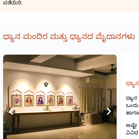
ಪಡೆಯಿರಿ.
ಧ್ಯಾನ ಮಂದಿರ ಮತ್ತು ಧ್ಯಾನದ ಮೈದಾನಗಳು
ಧ್ಯಾ
ಧ್ಯಾ
ಒಂದು 
ಹಾಗೂ 
ಅಷ್ಟೇ
ವಿವಿಧ