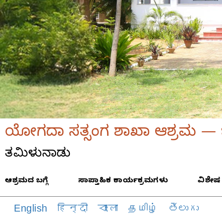
ಯೋಗದಾ ಸತ್ಸಂಗ ಶಾಖಾ ಆಶ್ರಮ — ಚೆ
ತಮಿಳುನಾಡು
ಆಶ್ರಮದ ಬಗ್ಗೆ
ಸಾಪ್ತಾಹಿಕ ಕಾರ್ಯಕ್ರಮಗಳು
ವಿಶೇಷ
English
हिन्दी
বাংলা
தமிழ்
తెలుగు