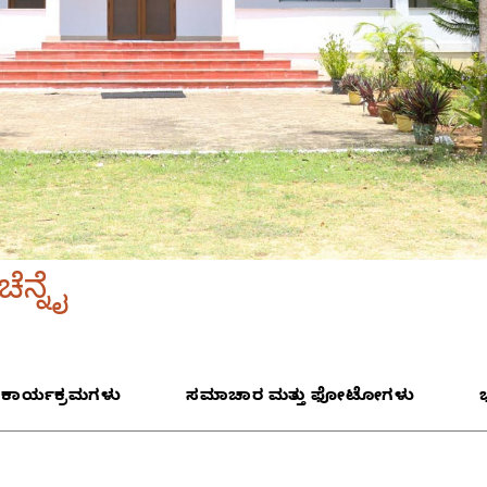
ನ್ನೈ
 ಕಾರ್ಯಕ್ರಮಗಳು
ಸಮಾಚಾರ ಮತ್ತು ಫೋಟೋಗಳು