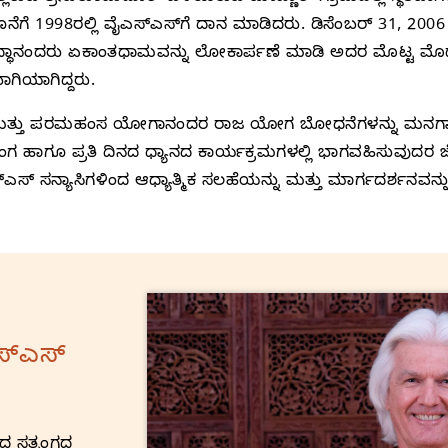
ನೆಗೆ 1998ರಲ್ಲಿ ವೈಎಸ್‌ಎಸ್‌ಗೆ ದಾನ ಮಾಡಿದರು. ಡಿಸೆಂಬರ್‌ 31, 20
ಶುದ್ಧಾನಂದರು ಏಕಾಂತಧಾಮವನ್ನು ಲೋಕಾರ್ಪಣೆ ಮಾಡಿ ಅದರ ಮೊಟ್ಟ ಮೊದ
ಭಾಗಿಯಾಗಿದ್ದರು.
ಕೆ ಮತ್ತು ಪರಮಹಂಸ ಯೋಗಾನಂದರ ರಾಜ ಯೋಗ ಬೋಧನೆಗಳನ್ನು ಮನಗಾಣು
ಸಂಗ ಹಾಗೂ ಪ್ರತಿ ದಿನದ ಧ್ಯಾನದ ಕಾರ್ಯಕ್ರಮಗಳಲ್ಲಿ ಭಾಗವಹಿಸುವುದರ
 ಸನ್ಯಾಸಿಗಳಿಂದ ಆಧ್ಯಾತ್ಮಿಕ ಸಲಹೆಯನ್ನು ಮತ್ತು ಮಾರ್ಗದರ್ಶನವನ್ನು ಕೇ
್‌ಎಸ್‌
ದ ಸತ್ಸಂಗದ