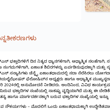
ನ್ನತೀಕರಣಗಳು
ಎಸ್‌ ಭಕ್ತಾದಿಗಳಿಗೆ ದಿನ ನಿತ್ಯದ ಧ್ಯಾನಗಳಿಗಾಗಿ, ಆಧ್ಯಾತ್ಮಿಕ ಸಲಹೆಗಾಗಿ, 
 ಸಂಗಮಗಳಿಗಾಗಿ, ಏಕಾಂತ ಶಿಬಿರಗಳನ್ನು ಏರ್ಪಡಿಸುವುದಕ್ಕಾಗಿ ಮತ್ತು ಸ್ಮ
‌ಎಸ್‌ ಸನ್ಯಾಸಿಗಳು ಚೆನ್ನೈ ಏಕಾಂತಧಾಮದಲ್ಲಿ ಸದಾ ನೆಲೆಸಿರಲು ಯೋಗದ
್‌-ರಿಯಲೈಝೇಷನ್‌ ಫೆಲೋಷಿಪ್‌ನ ಅಧ್ಯಕ್ಷರು ಹಾಗೂ ಆಧ್ಯಾತ್ಮಿಕ ಮುಖ್ಯಸ
ವರಿ 2024ರಲ್ಲಿ ಅನುಮೋದನೆ ನೀಡಿದರು. ಅಂದಿನಿಂದ, ವಿವಿಧ ಕಾರ್ಯಕ್
ಿಯಿರುವ ಭಕ್ತಾದಿಗಳ ಸಂಖೆಯಲ್ಲಿ ಸಾಕಷ್ಟು ವೃದ್ಧಿಯಾಗಿದೆ ಮತ್ತು ಈ ಬೇಡಿಕೆ
ನ್ಯ ಹಾಗೂ ಮಾರ್ಗದರ್ಶನಕ್ಕಾಗಿ ಬರುವ ಭಕ್ತಾದಿಗಳ ಸಂಖ್ಯೆಯಲ್ಲಿ ಇನ್ನೂ ವೃದ
ವ ಸೌಕರ್ಯಗಳು – ಮೊದಲಿಗೆ ಒಂದು ಏಕಾಂತಧಾಮಕ್ಕಾಗಿ ಉದ್ದೇಶಿತವಾದದ್ದು