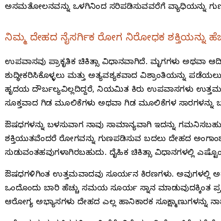
ಅಸಮತೋಲನವನ್ನು ಒಳಗಿನಿಂದ ಸರಿಪಡಿಸುವವರೆಗೆ ವ್ಯಾಧಿಯನ್ನು ಗುಣಪ
ನಿಮ್ಮ ದೇಹದ ನೈಸರ್ಗಿಕ ರೋಗ ನಿರೋಧಕ ಶಕ್ತಿಯನ್ನು ಹೆಚ್ಚ
ಉಪವಾಸವು ಪ್ರಾಕೃತಿಕ ಚಿಕಿತ್ಸಾ ವಿಧಾನವಾಗಿದೆ. ಮೃಗಗಳು ಅಥವಾ ಆ
ಶುದ್ಧೀಕರಿಸಿಕೊಳ್ಳಲು ಮತ್ತು ಅತ್ಯವಶ್ಯಕವಾದ ವಿಶ್ರಾಂತಿಯನ್ನು 
ಹೃದಯ ದೌರ್ಬಲ್ಯವಿಲ್ಲದಿದ್ದರೆ, ನಿಯಮಿತ ಕಿರು ಉಪವಾಸಗಳು ಉತ್ತಮ ಆ
ಸೂಕ್ತವಾದ ಗಿಡ ಮೂಲಿಕೆಗಳು ಅಥವಾ ಗಿಡ ಮೂಲಿಕೆಗಳ ಸಾರಗಳನ್ನು 
ಔಷಧಗಳನ್ನು ಬಳಸುವಾಗ ನಾವು ಸಾಮಾನ್ಯವಾಗಿ ಇದನ್ನು ಗಮನಿಸಬಹುದ
ಶಕ್ತಿಯುತವೆಂದರೆ ರೋಗವನ್ನು ಗುಣಪಡಿಸುವ ಬದಲು ದೇಹದ ಅಂಗಾಂಶಗಳ
ಸುಡುವಂತಹವುಗಳಾಗಿರಬಹುದು. ದೈಹಿಕ ಚಿಕಿತ್ಸಾ ವಿಧಾನಗಳಲ್ಲಿ ಎಷ್ಟೊಂ
ಔಷಧಗಳಿಗಿಂತ ಉತ್ತಮವಾದವು ಸೂರ್ಯನ ಕಿರಣಗಳು. ಅವುಗಳಲ್ಲಿ ಅದ್
ಒಂದೊಂದು ಬಾರಿ ಹೆಚ್ಚು ಸಮಯ ಸೂರ್ಯ ಸ್ನಾನ ಮಾಡುವುದಕ್ಕಿಂತ ಪ್ರತ
ಆರೋಗ್ಯ ಅಭ್ಯಾಸಗಳು ದೇಹದ ಎಲ್ಲ ಹಾನಿಕಾರಕ ಸೂಕ್ಷ್ಮಾಣುಗಳನ್ನು ನಾಶ