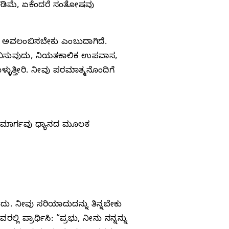
ು ಕಡಿಮೆ, ಏಕೆಂದರೆ ಸಂತೋಷವು
 ಅವಲಂಬಿಸಬೇಕು ಎಂಬುದಾಗಿದೆ.
ೇವಿಸುವುದು, ನಿಯತಕಾಲಿಕ ಉಪವಾಸ,
ುತ್ತೀರಿ. ನೀವು ಪರಮಾತ್ಮನೊಂದಿಗೆ
. ಆ ಮಾರ್ಗವು ಧ್ಯಾನದ ಮೂಲಕ
ು. ನೀವು ಸರಿಯಾದುದನ್ನು ತಿನ್ನಬೇಕು
 ಪ್ರಾರ್ಥಿಸಿ: “ಪ್ರಭು, ನೀನು ನನ್ನನ್ನು