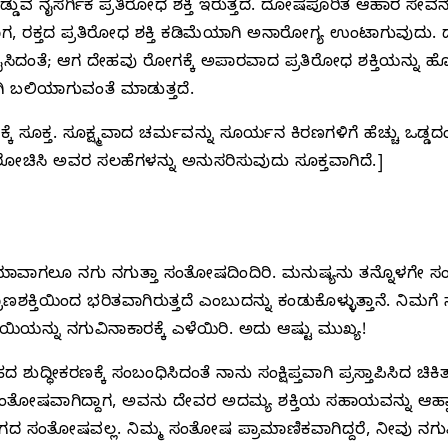
ೆಯೊಡ್ಡುವ ನೈಸರ್ಗಿಕ ಪ್ರತಿರೋಧ ಶಕ್ತಿ ಇರುತ್ತದೆ. ದೋಷಪೂರಿತ ಆಹಾರ
ಗ, ರಕ್ತದ ಪ್ರತಿರೋಧ ಶಕ್ತಿ ಕಡಿಮೆಯಾಗಿ ಅನಾರೋಗ್ಯ ಉಂಟಾಗುವುದು. ದ
ಸಿದಂತೆ; ಆಗ ದೇಹವು ರೋಗಕ್ಕೆ ಅಪಾರವಾದ ಪ್ರತಿರೋಧ ಶಕ್ತಿಯನ್ನು ಹೊಂದ
ಗಿ ಬಲಿಯಾಗುವಂತೆ ಮಾಡುತ್ತದೆ.
್ತ. ಸೂಕ್ಷ್ಮವಾದ ಚರ್ಮವನ್ನು ಸೂರ್ಯನ ಕಿರಣಗಳಿಗೆ ಹೆಚ್ಚು ಒಡ್ಡದಂತೆ
ೋಚಿಸಿ ಅವರ ಸಲಹೆಗಳನ್ನು ಅನುಸರಿಸುವುದು ಸೂಕ್ತವಾಗಿದೆ.]
 ಯಾವಾಗಲೂ ನಗು ನಗುತ್ತಾ ಸಂತೋಷದಿಂದಿರಿ. ಮನುಷ್ಯನು ತನ್ನೊಳಗೇ
ಾಣಶಕ್ತಿಯಿಂದ ಭರಿತವಾಗಿರುತ್ತದೆ ಎಂಬುದನ್ನು ಕಂಡುಕೊಳ್ಳುತ್ತಾನೆ. ನಿಮಗ
ಯಿಯನ್ನು ನಗುವಿನಾಕಾರಕ್ಕೆ ಎಳೆಯಿರಿ. ಅದು ಆಷ್ಟು ಮುಖ್ಯ!
ಕರಣಕ್ಕೆ ಸಂಬಂಧಿಸಿದಂತೆ ನಾನು ಸಂಕ್ಷಿಪ್ತವಾಗಿ ಪ್ರಸ್ತಾಪಿಸಿದ ಚಿಕಿ
ಳಗೆ ಸಂತೋಷವಾಗಿದ್ದಾಗ, ಅವನು ದೇವರ ಅದಮ್ಯ ಶಕ್ತಿಯ ಸಹಾಯವನ್ನು ಆಹ್
ಂತೋಷವಲ್ಲ. ನಿಮ್ಮ ಸಂತೋಷ ಪ್ರಾಮಾಣಿಕವಾಗಿದ್ದರೆ, ನೀವು ನಗುವಿ