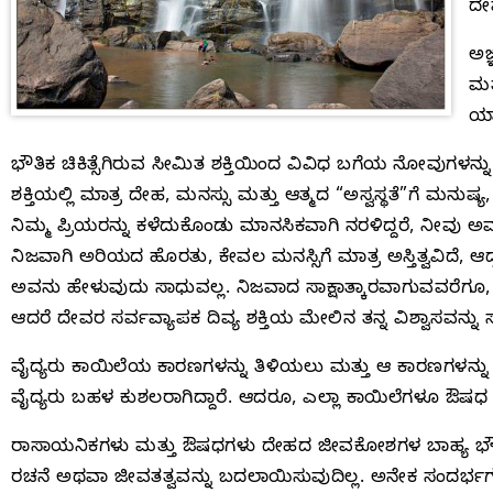
ದೇ
ಅಜ
ಮತ್
ಯಾವ
ಭೌತಿಕ ಚಿಕಿತ್ಸೆಗಿರುವ ಸೀಮಿತ ಶಕ್ತಿಯಿಂದ ವಿವಿಧ ಬಗೆಯ ನೋವುಗಳನ್
ಶಕ್ತಿಯಲ್ಲಿ ಮಾತ್ರ ದೇಹ, ಮನಸ್ಸು ಮತ್ತು ಆತ್ಮದ “ಅಸ್ವಸ್ಥತೆ”ಗೆ ಮನು
ನಿಮ್ಮ ಪ್ರಿಯರನ್ನು ಕಳೆದುಕೊಂಡು ಮಾನಸಿಕವಾಗಿ ನರಳಿದ್ದರೆ, ನೀವು 
ನಿಜವಾಗಿ ಅರಿಯದ ಹೊರತು, ಕೇವಲ ಮನಸ್ಸಿಗೆ ಮಾತ್ರ ಅಸ್ತಿತ್ವವಿದೆ, 
ಅವನು ಹೇಳುವುದು ಸಾಧುವಲ್ಲ. ನಿಜವಾದ ಸಾಕ್ಷಾತ್ಕಾರವಾಗುವವರೆಗೂ, ವ
ಆದರೆ ದೇವರ ಸರ್ವವ್ಯಾಪಕ ದಿವ್ಯ ಶಕ್ತಿಯ ಮೇಲಿನ ತನ್ನ ವಿಶ್ವಾಸವನ್ನ
ವೈದ್ಯರು ಕಾಯಿಲೆಯ ಕಾರಣಗಳನ್ನು ತಿಳಿಯಲು ಮತ್ತು ಆ ಕಾರಣಗಳನ್ನು ತೆ
ವೈದ್ಯರು ಬಹಳ ಕುಶಲರಾಗಿದ್ದಾರೆ. ಆದರೂ, ಎಲ್ಲಾ ಕಾಯಿಲೆಗಳೂ ಔಷಧ ಮತ್ತು
ರಾಸಾಯನಿಕಗಳು ಮತ್ತು ಔಷಧಗಳು ದೇಹದ ಜೀವಕೋಶಗಳ ಬಾಹ್ಯ ಭೌ
ರಚನೆ ಅಥವಾ ಜೀವತತ್ವವನ್ನು ಬದಲಾಯಿಸುವುದಿಲ್ಲ. ಅನೇಕ ಸಂದರ್ಭಗಳಲ್ಲ