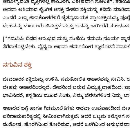
ಆರೋಗ್ಯವಂತ ವ್ಯಕ್ತಿಗಳಲ್ಲಿ ಕಾಯಿಲೆಗೆ, ವಿಶೇಷವಾಗಿ ಸೋಂಕಿಗೆ, ತಡ
ಅಥವಾ ಅತಿಯಾದ ಲೈಂಗಿಕ ಆಸಕ್ತಿ ದೇಹದ ಶಕ್ತಿಯನ್ನು ಕಡಿಮೆ ಮಾಡಿದಾ
ಎಂದರೆ ಎಲ್ಲಾ ಜೀವಕೋಶಗಳಿಗೆ ಚೈತನ್ಯದಾಯಕ ಪ್ರಾಣಶಕ್ತಿಯನ್ನು ಪೂರೈ
ದೇಹವನ್ನು ದುರ್ಬಲಗೊಳಿಸುತ್ತದೆ ಮತ್ತು ಅದನ್ನು ಕಾಯಿಲೆಗೆ ಸುಲಭವಾ
[*ಗಮನಿಸಿ: ದಿನದ ಆರಂಭದ ಮತ್ತು ಸಂಜೆಯ ಸಮಯ ಸೂರ್ಯ ಸ್ನಾನಕ್ಕೆ ಸೂಕ
ತೆಗೆದುಕೊಳ್ಳಬೇಕು. ವೈದ್ಯರು ಅಥವಾ ಚರ್ಮರೋಗ ತಜ್ಞರೊಡನೆ ಸಮಾಲ
ನಗುವಿನ ಶಕ್ತಿ
ಜೀವಧಾರಕ ಶಕ್ತಿಯನ್ನು ಉಳಿಸಿ, ಸಮತೋಲಿತ ಆಹಾರವನ್ನು ಸೇವಿಸಿ,
ದೇಹವು ಆಹಾರದಿಂದಲ್ಲದೆ, ದೇವರಿಂದ ಬರುವ ವಿದ್ಯುತ್ಪ್ರವಾಹದಿಂದ, ಪ್ರ
ಭಾವಿಸಿದರೆ, ಕನ್ನಡಿಯ ಮುಂದೆ ನಿಂತು, ನಿಮ್ಮ ಬೆರಳುಗಳಿಂದ ನಿಮ್ಮ ಬಾ
ಆಹಾರದ ಬಗ್ಗೆ ಹಾಗೂ ಗಿಡಮೂಲಿಕೆಗಳು ಅಥವಾ ಉಪವಾಸದಿಂದ ದೇಹದ ಶುದ್ಧೀ
ಪರಿಣಾಮಕಾರಿತ್ವದಲ್ಲಿ ಸೀಮಿತವಾಗಿರುತ್ತವೆ; ಆದರೆ ಒಬ್ಬನು ತನ್ನೊ
ಸಂತೋಷ, ಹೊರಗಿನಿಂದ ತೋರಿಸುವ, ಆದರೆ ಒಳಗಿನಿಂದ ಅನುಭವವಾಗದ ಸ