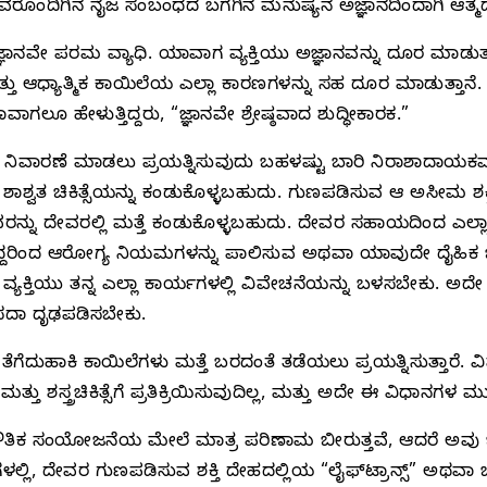
ವರೊಂದಿಗಿನ ನೈಜ ಸಂಬಂಧದ ಬಗೆಗಿನ ಮನುಷ್ಯನ ಅಜ್ಞಾನದಿಂದಾಗಿ ಆತ್ಮದ
್ಞಾನವೇ ಪರಮ ವ್ಯಾಧಿ. ಯಾವಾಗ ವ್ಯಕ್ತಿಯು ಅಜ್ಞಾನವನ್ನು ದೂರ ಮಾಡ
ತು ಆಧ್ಯಾತ್ಮಿಕ ಕಾಯಿಲೆಯ ಎಲ್ಲಾ ಕಾರಣಗಳನ್ನು ಸಹ ದೂರ ಮಾಡುತ್ತಾನೆ. ನನ್ನ
ಾಗಲೂ ಹೇಳುತ್ತಿದ್ದರು, “ಜ್ಞಾನವೇ ಶ್ರೇಷ್ಠವಾದ ಶುದ್ಧೀಕಾರಕ.”
ನು ನಿವಾರಣೆ ಮಾಡಲು ಪ್ರಯತ್ನಿಸುವುದು ಬಹಳಷ್ಟು ಬಾರಿ ನಿರಾಶಾದಾಯಕವಾ
ಷ್ಯ, ಶಾಶ್ವತ ಚಿಕಿತ್ಸೆಯನ್ನು ಕಂಡುಕೊಳ್ಳಬಹುದು. ಗುಣಪಡಿಸುವ ಆ ಅಸೀಮ ಶ
ಅವರನ್ನು ದೇವರಲ್ಲಿ ಮತ್ತೆ ಕಂಡುಕೊಳ್ಳಬಹುದು. ದೇವರ ಸಹಾಯದಿಂದ ಎಲ್
ಆದ್ದರಿಂದ ಆರೋಗ್ಯ ನಿಯಮಗಳನ್ನು ಪಾಲಿಸುವ ಅಥವಾ ಯಾವುದೇ ದೈಹಿಕ ಚಿಕಿ
್ಯಕ್ತಿಯು ತನ್ನ ಎಲ್ಲಾ ಕಾರ್ಯಗಳಲ್ಲಿ ವಿವೇಚನೆಯನ್ನು ಬಳಸಬೇಕು. ಅದ
ು ಸದಾ ದೃಢಪಡಿಸಬೇಕು.
ಗೆದುಹಾಕಿ ಕಾಯಿಲೆಗಳು ಮತ್ತೆ ಬರದಂತೆ ತಡೆಯಲು ಪ್ರಯತ್ನಿಸುತ್ತಾರೆ. ವ
 ಶಸ್ತ್ರಚಿಕಿತ್ಸೆಗೆ ಪ್ರತಿಕ್ರಿಯಿಸುವುದಿಲ್ಲ, ಮತ್ತು ಅದೇ ಈ ವಿಧಾನಗಳ ಮ
ತಿಕ ಸಂಯೋಜನೆಯ ಮೇಲೆ ಮಾತ್ರ ಪರಿಣಾಮ ಬೀರುತ್ತವೆ, ಆದರೆ ಅ
ಿ, ದೇವರ ಗುಣಪಡಿಸುವ ಶಕ್ತಿ ದೇಹದಲ್ಲಿಯ “ಲೈಫ್‌ಟ್ರಾನ್ಸ್” ಅಥವಾ ಬು