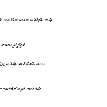
ಕಾರಕ ಬೆಳಕು ಬೆಳಗುತ್ತಿದೆ. ಅವು
ಡಲ್ಪಟ್ಟಿದ್ದೇನೆ.
ೆಲ್ಲ ಪರಿಪೂರ್ಣತೆಯಿದೆ. ನಾನು
 ಬದಲಾವಣೆಯಿಲ್ಲದ ಅನಂತನು.