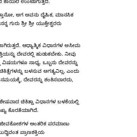
 ಕಾಯಿಲೆ ಉಂಟಾಗುತ್ತದೆ.
ುತ್ತಾನೋ, ಆಗ ಅವನು ದೈಹಿಕ, ಮಾನಸಿಕ
 ಗುರು ಶ್ರೀ ಶ್ರೀ ಯುಕ್ತೇಶ್ವರರು
ಗಿರುತ್ತದೆ. ಆಧ್ಯಾತ್ಮಿಕ ವಿಧಾನಗಳ ಅಸೀಮ
ಕ್ತಿಯನ್ನು ದೇವರಲ್ಲಿ ಹುಡುಕಬೇಕು. ನೀವು
ಲಾ ವಿಷಯಗಳೂ ಸಾಧ್ಯ. ಒಬ್ಬನು ದೇವರನ್ನು
ತ್ಸೆಗಳನ್ನು ಬಳಸುವ ಅಗತ್ಯವಿಲ್ಲ, ಎಂದು
ೇ ಸಮಯಕ್ಕೆ, ದೇವರನ್ನು ಶಂಕಿಸಬಾರದು,
ಿಶೇಷವಾದ ಚಿಕಿತ್ಸಾ ವಿಧಾನಗಳ ಬಳಕೆಯಲ್ಲಿ
ುಖ್ಯ ಕೊರತೆಯಾಗಿದೆ.
ವು ಜೀವಕೋಶಗಳ ಆಂತರಿಕ ಪರಮಾಣು
ದ್ಧಿವಂತ ಪ್ರಾಣಶಕ್ತಿಯ