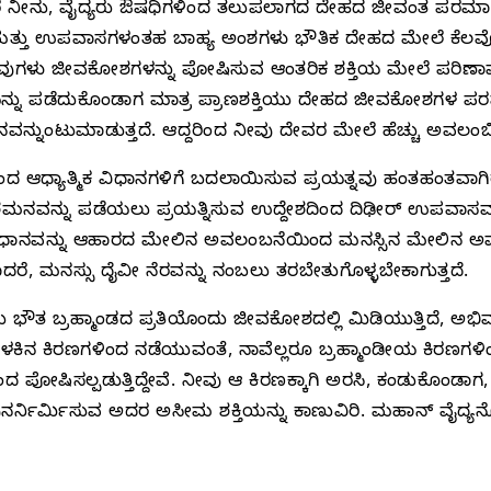
ರೆ ನೀನು, ವೈದ್ಯರು ಔಷಧಿಗಳಿಂದ ತಲುಪಲಾಗದ ದೇಹದ ಜೀವಂತ ಪರಮಾಣುಗಳು 
ಿ ಮತ್ತು ಉಪವಾಸಗಳಂತಹ ಬಾಹ್ಯ ಅಂಶಗಳು ಭೌತಿಕ ದೇಹದ ಮೇಲೆ ಕೆಲ
 ಅವುಗಳು ಜೀವಕೋಶಗಳನ್ನು ಪೋಷಿಸುವ ಆಂತರಿಕ ಶಕ್ತಿಯ ಮೇಲೆ ಪರಿಣಾ
ನು ಪಡೆದುಕೊಂಡಾಗ ಮಾತ್ರ ಪ್ರಾಣಶಕ್ತಿಯು ದೇಹದ ಜೀವಕೋಶಗಳ ಪರಮಾ
್ನುಂಟುಮಾಡುತ್ತದೆ. ಆದ್ದರಿಂದ ನೀವು ದೇವರ ಮೇಲೆ ಹೆಚ್ಚು ಅವಲಂಬಿ
ಿಂದ ಆಧ್ಯಾತ್ಮಿಕ ವಿಧಾನಗಳಿಗೆ ಬದಲಾಯಿಸುವ ಪ್ರಯತ್ನವು ಹಂತಹಂತ
ಪಶಮನವನ್ನು ಪಡೆಯಲು ಪ್ರಯತ್ನಿಸುವ ಉದ್ದೇಶದಿಂದ ದಿಢೀರ್ ಉಪವಾಸವನ್
 ವಿಧಾನವನ್ನು ಆಹಾರದ ಮೇಲಿನ ಅವಲಂಬನೆಯಿಂದ ಮನಸ್ಸಿನ ಮೇಲಿ
ಾದರೆ, ಮನಸ್ಸು ದೈವೀ ನೆರವನ್ನು ನಂಬಲು ತರಬೇತುಗೊಳ್ಳಬೇಕಾಗುತ್ತದೆ.
ಬ್ರಹ್ಮಾಂಡದ ಪ್ರತಿಯೊಂದು ಜೀವಕೋಶದಲ್ಲಿ ಮಿಡಿಯುತ್ತಿದೆ, ಅಭಿವ್ಯಕ್ತವ
ಬೆಳಕಿನ ಕಿರಣಗಳಿಂದ ನಡೆಯುವಂತೆ, ನಾವೆಲ್ಲರೂ ಬ್ರಹ್ಮಾಂಡೀಯ ಕಿರಣಗ
ಶದಿಂದ ಪೋಷಿಸಲ್ಪಡುತ್ತಿದ್ದೇವೆ. ನೀವು ಆ ಕಿರಣಕ್ಕಾಗಿ ಅರಸಿ, ಕಂಡುಕೊಂಡಾ
 ಪುನರ್ನಿರ್ಮಿಸುವ ಅದರ ಅಸೀಮ ಶಕ್ತಿಯನ್ನು ಕಾಣುವಿರಿ. ಮಹಾನ್‌ ವೈದ್ಯ