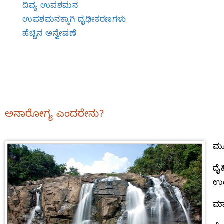
ದಿವ್ಯ ಉಪಶಮನ
ಉಪಶಮನಕ್ಕಾಗಿ ದೃಢೀಕರಣಗಳು
ಹೆಚ್ಚಿನ ಅನ್ವೇಷಣೆ
ಅನಾರೋಗ್ಯ ಎಂದರೇನು?
ಮೂ
ದೈ
ಉಂ
ಮಾ