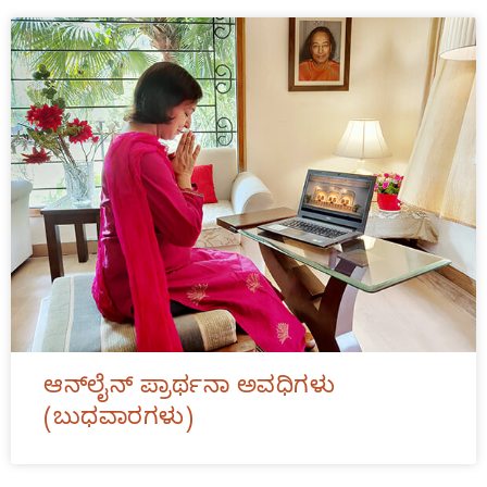
ಆನ್‌ಲೈನ್ ಪ್ರಾರ್ಥನಾ ಅವಧಿಗಳು
(ಬುಧವಾರಗಳು)