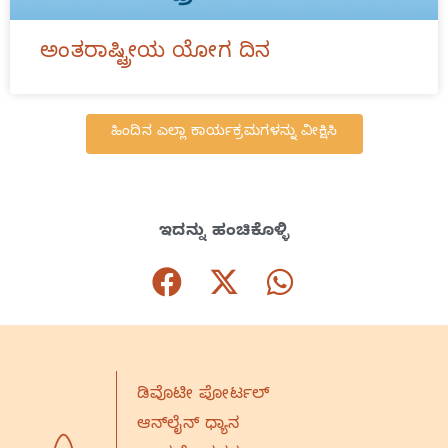
ಅಂತರಾಷ್ಟ್ರೀಯ ಯೋಗ ದಿನ
ಹಿಂದಿನ ಎಲ್ಲಾ ಕಾರ್ಯಕ್ರಮಗಳನ್ನು ವೀಕ್ಷಿಸಿ
ಇದನ್ನು ಹಂಚಿಕೊಳ್ಳಿ
ಡಿವೊಟೀ ಪೋರ್ಟಲ್
ಆನ್‌ಲೈನ್‌ ಧ್ಯಾನ