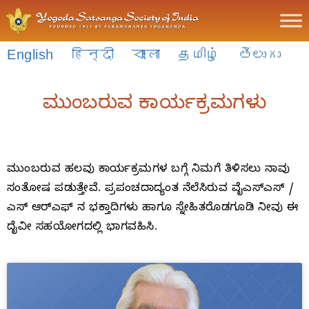
English
हिन्दी
বাংলা
தமிழ்
తెలుగు
ಮುಂಬರುವ ಕಾರ್ಯಕ್ರಮಗಳು
ಮುಂಬರುವ ಹಲವು ಕಾರ್ಯಕ್ರಮಗಳ ಬಗ್ಗೆ ನಿಮಗೆ ತಿಳಿಸಲು ನಾವು
ಸಂತೋಷ ಪಡುತ್ತೇವೆ. ಪ್ರಪಂಚದಾದ್ಯಂತ ನೆಲೆಸಿರುವ ವೈಎಸ್ಎಸ್ /
ಎಸ್ ಆರ್‌ಎಫ್ ನ ಭಕ್ತಾದಿಗಳು ಹಾಗೂ ಸ್ನೇಹಿತರೊಡಗೂಡಿ ನೀವು ಈ
ದೈವೀ ಸಹಯೋಗದಲ್ಲಿ ಭಾಗವಹಿಸಿ.