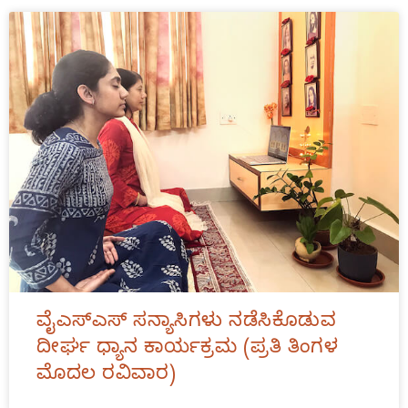
ವೈಎಸ್‌ಎಸ್‌ ಸನ್ಯಾಸಿಗಳು ನಡೆಸಿಕೊಡುವ
ದೀರ್ಘ ಧ್ಯಾನ ಕಾರ್ಯಕ್ರಮ (ಪ್ರತಿ ತಿಂಗಳ
ಮೊದಲ ರವಿವಾರ)