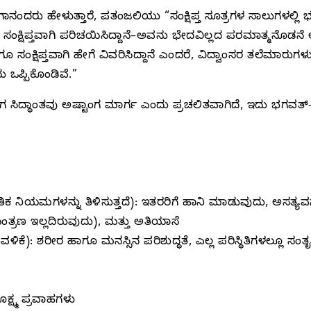
ು ಹೇಳುತ್ತಾರೆ, ಪತಂಜಲಿಯು “ಸಂಕ್ಷಿಪ್ತ ಸೂತ್ರಗಳ ಸಾಲುಗಳಲ್ಲಿ ಭಗ
ವನ್ನು ಸಂಕ್ಷಿಪ್ತವಾಗಿ ಪರಿಚಯಿಸಿದ್ದಾನೆ–ಅವನು ಭೇದವಿಲ್ಲದ ಪರಮಾತ್ಮನ
ಾಗೂ ಸಂಕ್ಷಿಪ್ತವಾಗಿ ಹೇಗೆ ವಿವರಿಸಿದ್ದಾನೆ ಎಂದರೆ, ವಿದ್ವಾಂಸರ ತಲೆಮಾ
 ಒಪ್ಪಿಕೊಂಡಿವೆ.”
್ಧಾಂತವು ಅಷ್ಟಾಂಗ ಮಾರ್ಗ ಎಂದು ಪ್ರಚಲಿತವಾಗಿದೆ, ಇದು ಭಗವತ್‌-ಸಾ
ಕ ನಿಯಮಗಳನ್ನು ತಿಳಿಸುತ್ತದೆ): ಇತರರಿಗೆ ಹಾನಿ ಮಾಡುವುದು, ಅಸತ್ಯವ
್ರಣ ಇಲ್ಲದಿರುವುದು), ಮತ್ತು ಅತಿಯಾಸೆ
ಿಕೆ): ಶರೀರ ಹಾಗೂ ಮನಸ್ಸಿನ ಪರಿಶುದ್ಧತೆ, ಎಲ್ಲ ಪರಿಸ್ಥಿತಿಗಳಲ್ಲೂ ಸಂತೃಪ
ಕ್ಷ್ಮ ಪ್ರವಾಹಗಳು