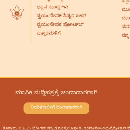
ಪ್ರಾ
ಧ್ಯಾನ ಕೇಂದ್ರಗಳು
ಮುಂ
ಸ್ವಯಂಸೇವಕ ಶಿಷ್ಯರ ಬಳಗ
ದೇಣ
ಸ್ವಯಂಸೇವಕ ಪೋರ್ಟಲ್
ಸಮಾ
ಪುಸ್ತಕಮಳಿಗೆ
ನನ್ನ
ಮಾಸಿಕ ಸುದ್ದಿಪತ್ರಕ್ಕೆ ಚಂದಾದಾರರಾಗಿ
ನಿಯತಕಾಲಿಕೆಗೆ ಚಂದಾದಾರರಾಗಿ
ಕೃತಿಸ್ವಾಮ್ಯ © 2026 ಯೋಗದಾ ಸತ್ಸಂಗ ಸೊಸೈಟಿ ಆಫ್‌ ಇಂಡಿಯಾ/ಸೆಲ್ಫ್-ರಿಯಲೈಝೇಷನ್‌ ಫೆಲೋಷ