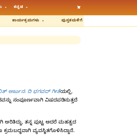
ು
ಕನ್ನಡ
ಕಾರ್ಯಕ್ರಮಗಳು
ಪುಸ್ತಕಮಳಿಗೆ
 ವಿತ್‌ ಅರ್ಜುನ: ದಿ ಭಗವದ್‌ ಗೀತೆ
ಯಲ್ಲಿ,
ನ್ನು ಸಂಪೂರ್ಣವಾಗಿ ವಿಷದಪಡಿಸುತ್ತದೆ
ಿತಿದ್ದು, ತನ್ನ ಪುಟ್ಟ ಆದರೆ ಮಹತ್ವದ
ಮಬದ್ಧವಾಗಿ ವ್ಯವಸ್ಥಿತಗೊಳಿಸಿದ್ದಾನೆ.