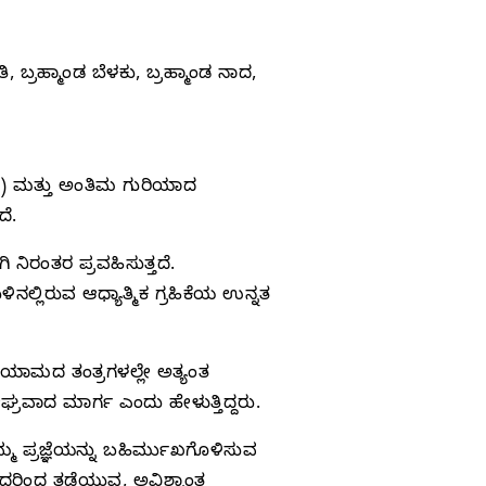
್ರಹ್ಮಾಂಡ ಬೆಳಕು, ಬ್ರಹ್ಮಾಂಡ ನಾದ,
ಾರ) ಮತ್ತು ಅಂತಿಮ ಗುರಿಯಾದ
ದೆ.
 ನಿರಂತರ ಪ್ರವಹಿಸುತ್ತದೆ.
ನಲ್ಲಿರುವ ಆಧ್ಯಾತ್ಮಿಕ ಗ್ರಹಿಕೆಯ ಉನ್ನತ
ಾಯಾಮದ ತಂತ್ರಗಳಲ್ಲೇ ಅತ್ಯಂತ
ವಾದ ಮಾರ್ಗ ಎಂದು ಹೇಳುತ್ತಿದ್ದರು.
 ಪ್ರಜ್ಞೆಯನ್ನು ಬಹಿರ್ಮುಖಗೊಳಿಸುವ
ವುದರಿಂದ ತಡೆಯುವ, ಅವಿಶ್ರಾಂತ