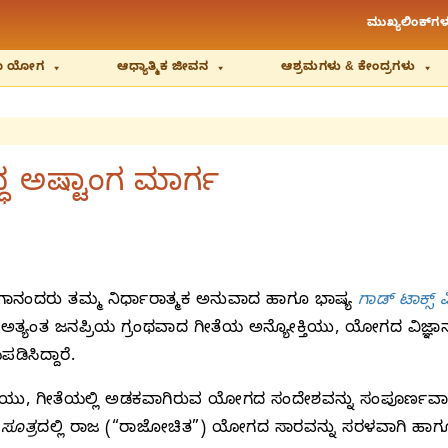
ಮುಖ್ಯಲಿಂಕ್‌ಗಳ
ಿಯಾ ಯೋಗ
ಆಧ್ಯಾತ್ಮಿಕ ಜೀವನ
ಆಶ್ರಮಗಳು & ಕೇಂದ್ರಗಳು
ಅಷ್ಟಾಂಗ ಮಾರ್ಗ
ದರು ತಮ್ಮ ನಿರ್ಧಾರಾತ್ಮಕ ಅನುವಾದ ಹಾಗೂ ಭಾಷ್ಯ
ಗಾಡ್‌ ಟಾಕ್ಸ್‌
ಯಂತ ಜನಪ್ರಿಯ ಗ್ರಂಥವಾದ ಗೀತೆಯ ಅನ್ಯೋಕ್ತಿಯು, ಯೋಗದ ವಿಜ್ಞಾನವ
ಡಿಸಿದ್ದಾರೆ.
ು, ಗೀತೆಯಲ್ಲಿ ಅಡಕವಾಗಿರುವ ಯೋಗದ ಸಂದೇಶವನ್ನು ಸಂಪೂರ್ಣವಾಗಿ ಅರ
ೂತ್ರ
ದಲ್ಲಿ ರಾಜ (“ರಾಜೋಚಿತ”) ಯೋಗದ ಸಾರವನ್ನು ಸರಳವಾಗಿ ಹಾಗೂ ಕ್ರ