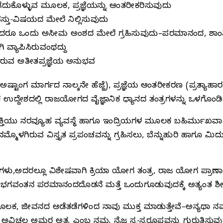
ಗೆದುಕೊಳ್ಳುವ ಮೂಲಕ, ಪ್ರಜ್ಞೆಯನ್ನು ಆಂತರೀಕರಿಸುವುದು
 ವಸ್ತು-ವಿಷಯದ ಮೇಲೆ ನಿಲ್ಲಿಸುವುದು
ದಾದರೂ ಒಂದು ಅಸೀಮ ಅಂಶದ ಮೇಲೆ ಗ್ರಹಿಸುವುದು–ಪರಮಾನಂದ, ಶಾಂತಿ, ಬ
ಿ ವ್ಯಾಪಿಸಿರುವಂಥದ್ದು
ಾಗಿರುವ ಅತೀತಪ್ರಜ್ಞೆಯ ಅನುಭವ
ಟಾಂಗ ಮಾರ್ಗದ ನಾಲ್ಕನೇ ಹೆಜ್ಜೆ), ಪ್ರಜ್ಞೆಯ ಆಂತರೀಕರಣ (ಪ್ರತ್ಯಾಹ
ಿಕ ಉದ್ದೇಶದಲ್ಲಿ ರಾಜಯೋಗದ ವೈಜ್ಞಾನಿಕ ಧ್ಯಾನದ ತಂತ್ರಗಳನ್ನು ಒಳಗೊಂಡಿ
ಣ ಶಕ್ತಿಯು ನರವ್ಯೂಹ ವ್ಯವಸ್ಥೆ ಹಾಗೂ ಇಂದ್ರಿಯಗಳ ಮೂಲಕ ಬಹಿರ್ಮುಖವಾಗಿ
ಳಗಿರುವ ವಿಸ್ತೃತ ಪ್ರಪಂಚವನ್ನು ಗ್ರಹಿಸಲು, ಬೆನ್ನುಹುರಿ ಹಾಗೂ ಮಿದುಳಿ
್ರಗಳು,ಅದರಲ್ಲೂ ವಿಶೇಷವಾಗಿ ಕ್ರಿಯಾ ಯೋಗ ತಂತ್ರ, ರಾಜ ಯೋಗ ಪ್ರಾಣ
ಭಗವಂತನ ಪರಮಾನಂದದೊಡನೆ ಮತ್ತೆ ಒಂದುಗೂಡುವುದಕ್ಕೆ ಅತ್ಯಂತ ಶೀಘ್ರ
, ಜೀವನದ ಅಡೆತಡೆಗಳಿಂದ ನಾವು ಮುಕ್ತ ಮಾಡುತ್ತೇವೆ–ಅನ್ಯಥಾ ನಮ್ಮ
ಮನ್ನು ಅವಿಚಲ ಅಮರ ಅತ್ಮ ಎಂಬ ನಮ್ಮ ನೈಜ ಸ್ವ-ಸ್ವರೂಪವನ್ನು ಗುರುತಿಸು