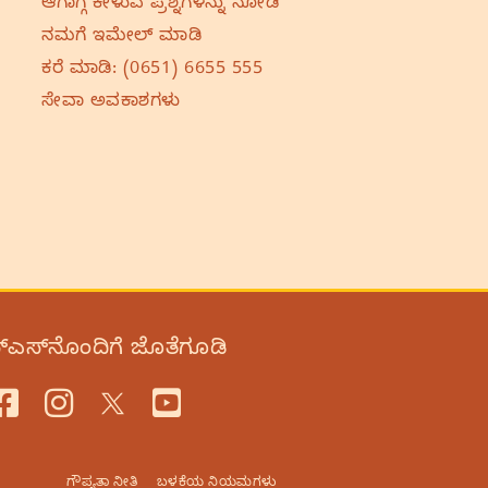
ಆಗಾಗ್ಗೆ ಕೇಳುವ ಪ್ರಶ್ನೆಗಳನ್ನು ನೋಡಿ
ನಮಗೆ ಇಮೇಲ್‌ ಮಾಡಿ
ಕರೆ ಮಾಡಿ:
(0651) 6655 555
ಸೇವಾ ಅವಕಾಶಗಳು
‌ಎಸ್‌ನೊಂದಿಗೆ ಜೊತೆಗೂಡಿ
ಗೌಪ್ಯತಾ ನೀತಿ
ಬಳಕೆಯ ನಿಯಮಗಳು