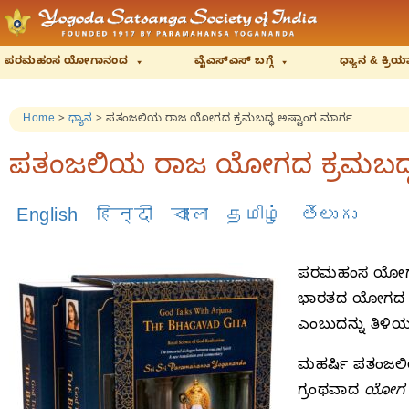
ಪರಮಹಂಸ ಯೋಗಾನಂದ
ವೈಎಸ್‌ಎಸ್‌ ಬಗ್ಗೆ
ಧ್ಯಾನ & ಕ್ರ
Home
>
ಧ್ಯಾನ
>
ಪತಂಜಲಿಯ ರಾಜ ಯೋಗದ ಕ್ರಮಬದ್ಧ ಅಷ್ಟಾಂಗ ಮಾರ್ಗ
ಪತಂಜಲಿಯ ರಾಜ ಯೋಗದ ಕ್ರಮಬದ್ಧ 
English
हिन्दी
বাংলা
தமிழ்
తెలుగు
ಪರಮಹಂಸ ಯೋಗಾನಂ
ಭಾರತದ ಯೋಗದ ಅತ್
ಎಂಬುದನ್ನು ತಿಳಿಯಪ
ಮಹರ್ಷಿ ಪತಂಜಲಿಯ
ಗ್ರಂಥವಾದ
ಯೋಗ ಸ