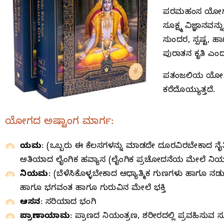
ಪರಮಹಂಸ ಯೋಗಾನಂದರ
ಸೂಕ್ಷ್ಮ ವಿಜ್ಞಾನ
ಸುಂದರ, ಸ್ಪಷ್ಟ, ಹ
ಪುರಾತನ ಕೃತಿ ಎಂದು
ಪತಂಜಲಿಯ ಯೋಗ ಸಿದ
ಕರೆದೊಯ್ಯುತ್ತದೆ.
ಯೋಗದ ಅಷ್ಟಾಂಗ ಮಾರ್ಗ:
ಯಮ
: (ಒಬ್ಬರು ಈ ಕೆಲಸಗಳನ್ನು ಮಾಡದೇ ದೂರವಿರಬೇಕಾದ ನೈತಿ
ಅತಿಯಾದ ಲೈಂಗಿಕ ಹವ್ಯಾಸ (ಲೈಂಗಿಕ ಪ್ರಚೋದನೆಯ ಮೇಲೆ ನಿಯಂತ
ನಿಯಮ
: (ಬೆಳೆಸಿಕೊಳ್ಳಬೇಕಾದ ಆಧ್ಯಾತ್ಮಿಕ ಗುಣಗಳು ಹಾಗೂ ನಡುವಳ
ಹಾಗೂ ಭಗವಂತ ಹಾಗೂ ಗುರುವಿನ ಮೇಲೆ ಭಕ್ತಿ
ಆಸನ
: ಸರಿಯಾದ ಭಂಗಿ
ಪ್ರಾಣಾಯಾಮ
: ಪ್ರಾಣದ ನಿಯಂತ್ರಣ, ಶರೀರದಲ್ಲಿ ಪ್ರವಹಿಸುವ ಸೂ