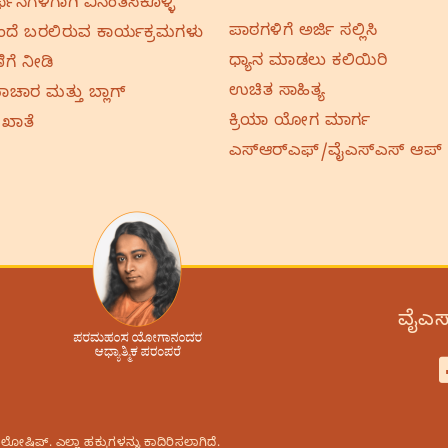
ರ್ಥನೆಗಳಿಗಾಗಿ ವಿನಂತಿಸಿಕೊಳ್ಳಿ
ಪಾಠಗಳಿಗೆ ಅರ್ಜಿ ಸಲ್ಲಿಸಿ
ದೆ ಬರಲಿರುವ ಕಾರ್ಯಕ್ರಮಗಳು
ಧ್ಯಾನ ಮಾಡಲು ಕಲಿಯಿರಿ
ಿಗೆ ನೀಡಿ
ಉಚಿತ ಸಾಹಿತ್ಯ
ಚಾರ ಮತ್ತು ಬ್ಲಾಗ್
ಕ್ರಿಯಾ ಯೋಗ ಮಾರ್ಗ
 ಖಾತೆ
ಎಸ್‌ಆರ್‌ಎಫ್‌/ವೈಎಸ್‌ಎಸ್‌ ಆಪ್
ವೈಎಸ್
ಿಪ್.‌ ಎಲ್ಲಾ ಹಕ್ಕುಗಳನ್ನು ಕಾದಿರಿಸಲಾಗಿದೆ.