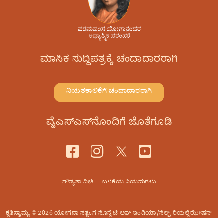
ಮಾಸಿಕ ಸುದ್ದಿಪತ್ರಕ್ಕೆ ಚಂದಾದಾರರಾಗಿ
ನಿಯತಕಾಲಿಕೆಗೆ ಚಂದಾದಾರರಾಗಿ
ವೈಎಸ್‌ಎಸ್‌ನೊಂದಿಗೆ ಜೊತೆಗೂಡಿ
ಗೌಪ್ಯತಾ ನೀತಿ
ಬಳಕೆಯ ನಿಯಮಗಳು
ಕೃತಿಸ್ವಾಮ್ಯ © 2026 ಯೋಗದಾ ಸತ್ಸಂಗ ಸೊಸೈಟಿ ಆಫ್‌ ಇಂಡಿಯಾ/ಸೆಲ್ಫ್-ರಿಯಲೈಝೇಷನ್‌