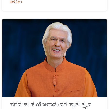
ಈಗ ಓದಿ »
ಪರಮಹಂಸ ಯೋಗಾನಂದರ ಸ್ವಾತಂತ್ರ್ಯದ