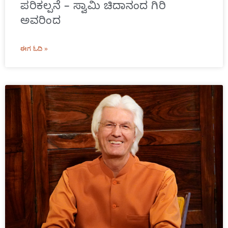
ಪರಿಕಲ್ಪನೆ – ಸ್ವಾಮಿ ಚಿದಾನಂದ ಗಿರಿ
ಅವರಿಂದ
ಈಗ ಓದಿ »