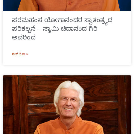
ಪರಮಹಂಸ ಯೋಗಾನಂದರ ಸ್ವಾತಂತ್ರ್ಯದ
ಪರಿಕಲ್ಪನೆ – ಸ್ವಾಮಿ ಚಿದಾನಂದ ಗಿರಿ
ಅವರಿಂದ
ಈಗ ಓದಿ »