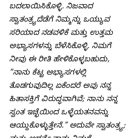
ಬದಲಾಯಿಸಿಕೊಳ್ಳಿ. ನಿಜವಾದ
ಸ್ವಾತಂತ್ರ್ಯದೆಡೆಗೆ ನಿಮ್ಮನ್ನು ಒಯ್ಯುವ
ಸರಿಯಾದ ನಡವಳಿಕೆ ಮತ್ತು ಉತ್ತಮ
ಅಭ್ಯಾಸಗಳನ್ನು ಬೆಳೆಸಿಕೊಳ್ಳಿ. ನಿಮಗೆ
ನೀವು ಈ ರೀತಿ ಹೇಳಿಕೊಳ್ಳಬಹುದು,
“ನಾನು ಕೆಟ್ಟ ಅಭ್ಯಾಸಗಳಲ್ಲಿ
ತೊಡಗುವುದಿಲ್ಲ ಏಕೆಂದರೆ ಅವು ನನ್ನ
ಹಿತಾಸಕ್ತಿಗೆ ವಿರುದ್ಧವಾಗಿವೆ; ನಾನು ನನ್ನ
ಸ್ವಂತ ಇಚ್ಛೆಯಿಂದ ಒಳ್ಳೆಯತನವನ್ನು
ಆಯ್ದುಕೊಳ್ಳುತ್ತೇನೆ.” ಅದುವೇ ಸ್ವಾತಂತ್ರ್ಯ;