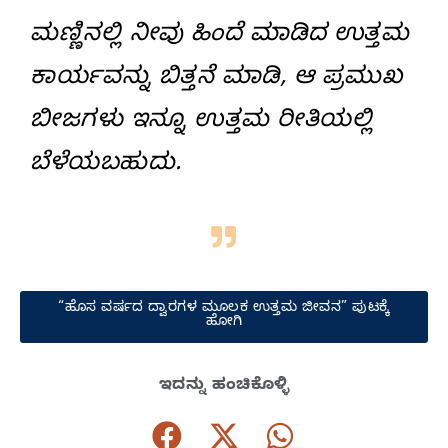
ಮಣ್ಣಿನಲ್ಲಿ ನೀವು ಹಿಂದೆ ಮಾಡಿದ ಉತ್ತಮ
ಕಾರ್ಯವನ್ನು ಬಿತ್ತನೆ ಮಾಡಿ, ಆ ಪ್ರಮುಖ
ಬೀಜಗಳು ಇನ್ನೂ ಉತ್ತಮ ರೀತಿಯಲ್ಲಿ
ಬೆಳೆಯಬಹುದು.
“ಹೊಸ ವರ್ಷದ ದ್ವಾರಗಳ ಮೂಲಕ ಉತ್ತಮ ಜೀವನ” ಪುಟಕ್ಕೆ
ಹೋಗಿ
ಇದನ್ನು ಹಂಚಿಕೊಳ್ಳಿ