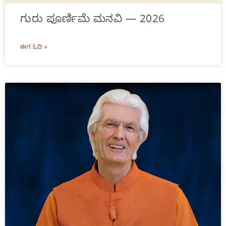
ಗುರು ಪೂರ್ಣಿಮೆ ಮನವಿ — 2026
ಈಗ ಓದಿ »