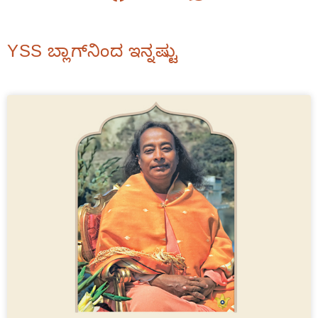
YSS ಬ್ಲಾಗ್‌ನಿಂದ ಇನ್ನಷ್ಟು