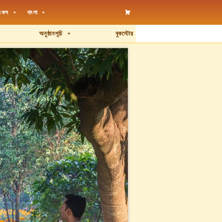
িংকস
বাংলা
অনুষ্ঠানসূচি
বুকস্টোর