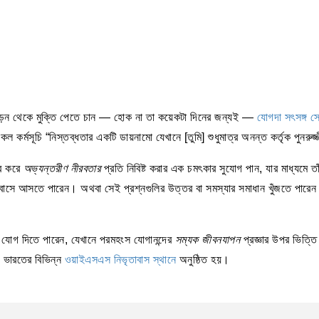
াপোড়েন থেকে মুক্তি পেতে চান — হোক না তা কয়েকটা দিনের জন্যই —
যোগদা সৎসঙ্গ স
 কর্মসূচি “নিস্তব্ধতার একটি ডায়নামো যেখানে [তুমি] শুধুমাত্র অনন্ত কর্তৃক পুনরু
ার করে
অভ্যন্তরীণ নীরবতার
প্রতি নিবিষ্ট করার এক চমৎকার সুযোগ পান, যার মাধ্যমে ত
তাবাসে আসতে পারেন। অথবা সেই প্রশ্নগুলির উত্তর বা সমস্যার সমাধান খুঁজতে পারেন 
যোগ দিতে পারেন, যেখানে পরমহংস যোগানন্দের
সম্যক জীবনযাপন
প্রজ্ঞার উপর ভিত্ত
ং ভারতের বিভিন্ন
ওয়াইএসএস নিভৃতাবাস স্থানে
অনুষ্ঠিত হয়।