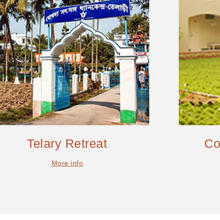
Telary Retreat
Co
More info