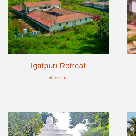
Igatpuri Retreat
More info