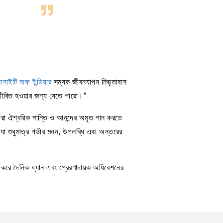
োসাইটি অফ ইন্ডিয়ার
সম্যক জীবনযাপন নিভৃতাবাস
জ্জীবিত হওয়ার জন্য যেতে পারো।”
াঁরা ঐশ্বরিক শান্তি ও আনন্দের অমৃত পান করতে
যা শুধুমাত্র গভীর মনন, উপলব্ধি এবং অন্তরের
ি করে দৈনিক ধ্যান এবং প্রেরণাদায়ক অধিবেশনের