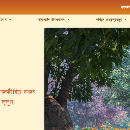
কুইকল
য়াযোগ
আধ্যাত্মিক জীবনযাপন
আশ্রম ও কেন্দ্রসমূহ
রুজ্জীবিত করুন
 তুলুন।