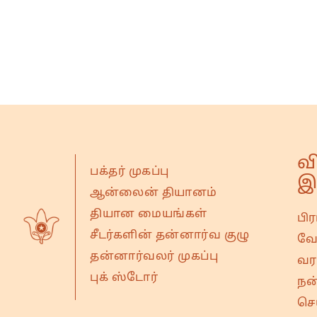
வ
பக்தர் முகப்பு
இ
ஆன்லைன் தியானம்
தியான மையங்கள்
பி
சீடர்களின் தன்னார்வ குழு
வே
தன்னார்வலர் முகப்பு
வரவ
புக் ஸ்டோர்
நன
செ