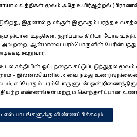
ணாயாம உத்திகள் மூலம் அதே உயிர்ஆற்றல் (பிராணன்)
ிறது, இதனால் நமக்குள் இருக்கும் பரந்த உலகத்த
கும் தியான உத்திகள், குறிப்பாக கிரியா யோக உத்
அவற்றை, ஆன்மாவை பரம்பொருளின் பேரின்பத்துடன
ிக்கடி கூறுவார்.
ல் சக்தியின் ஓட்டத்தைக் கட்டுப்படுத்துதல் மூலம்
கிறோம் – இல்லையெனில் அவை நமது உணர்வுநிலைய
ுயம், எப்போதும் பரம்பொருளுடன் ஒன்றிணைந்திருக
ியற்ற எண்ணங்கள் மற்றும் கொந்தளிப்பான உணர்ச்
் எஸ் பாடங்களுக்கு விண்ணப்பிக்கவும்