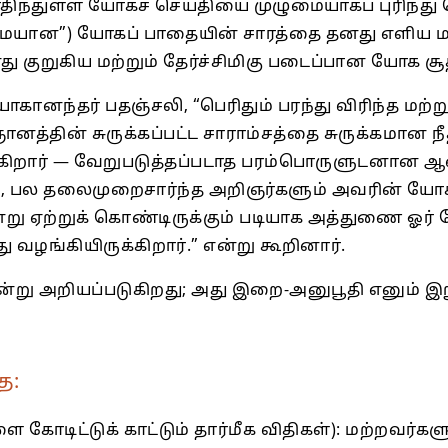
ிந்துள்ள யோகச் செய்தியை முழுமையாகப் புரிந்து
ையான”) யோகப் பாதையின் சாரத்தை தனது எளிய மற்ற
 குறுகிய மற்றும் தேர்ச்சிமிகு படைப்பான யோக சூத்
னந்தர் பதஞ்சலி, “பெரிதும் பரந்து விரிந்த மற்ற
ானத்தின் சுருக்கப்பட்ட சாராம்சத்தை சுருக்கமான 
்கிறார் — வேறுபடுத்தப்படாத பரம்பொருளுடனான ஆன
பல தலைமுறைசார்ந்த அறிஞர்களும் அவரின் யோக
ு ஏற்றுக் கொண்டிருக்கும் படியாக அத்துணை ஓர் ந
ழங்கியிருக்கிறார்.” என்று கூறினார்.
்று அறியப்படுகிறது; அது இறை-அனுபூதி எனும் இறு
ை:
ோடிட்டுக் காட்டும் தார்மீக விதிகள்): மற்றவர்களு