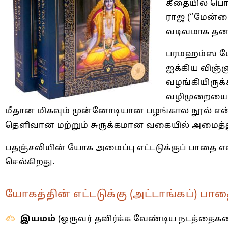
கீதையில் பொத
ராஜ (“மேன்ம
வடிவமாக தனது
பரமஹம்ஸ யோகா
ஐக்கிய விஞ்ஞ
வழங்கியிருக
வழிமுறையை, 
மீதான மிகவும் முன்னோடியான பழங்கால நூல் என்ற
தெளிவான மற்றும் சுருக்கமான வகையில் அமைத்து வ
பதஞ்சலியின் யோக அமைப்பு எட்டடுக்குப் பாதை என
செல்கிறது.
யோகத்தின் எட்டடுக்கு (அட்டாங்கப்) பாத
இயமம்
(ஒருவர் தவிர்க்க வேண்டிய நடத்தைகளை க