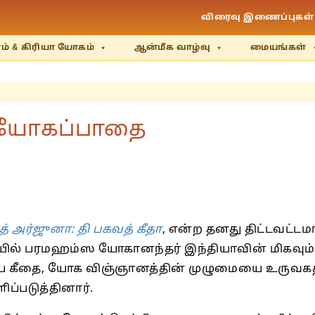
விரைவு இணைப்புகள்
் & கிரியா யோகம்
ஆன்மீக வாழ்வு
மையங்கள்
ாஜ யோகப்பாதை
ித் அர்ஜுனா: தி பகவத் கீதா
, என்ற தனது திட்டவட்டம
ில் பரமஹம்ஸ யோகானந்தர் இந்தியாவின் மிகவும
கீதை, யோக விஞ்ஞானத்தின் முழுமையை உருவகத்த
ப்படுத்தினார்.