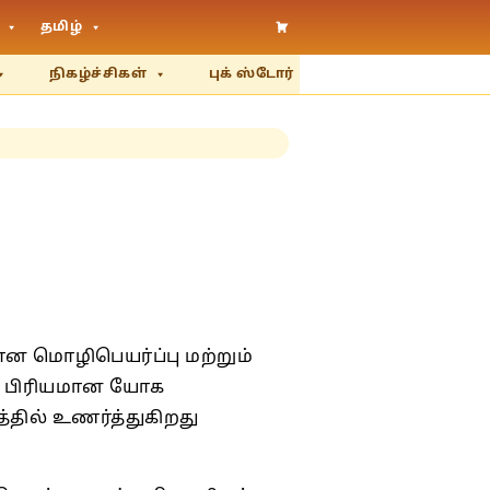
தமிழ்
நிகழ்ச்சிகள்
புக் ஸ்டோர்
ான மொழிபெயர்ப்பு மற்றும்
் பிரியமான யோக
ில் உணர்த்துகிறது