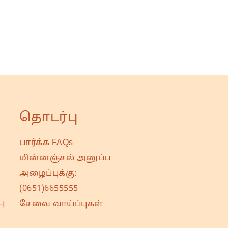
தொடர்பு
பார்க்க FAQs
மின்னஞ்சல் அனுப்ப
அழைப்புக்கு:
(0651)6655555
ு
சேவை வாய்ப்புகள்