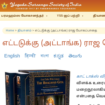
பரமஹம்ஸ யோகானந்தர்
YSS-ஐப் பற்றி
தியானம
Home
>
தியானம்
>
எட்டடுக்கு (அட்டாங்க) ராஜ யோகப்பாதை
எட்டடுக்கு (அட்டாங்க) ர
English
हिन्दी
বাংলা
ಕನ್ನಡ
తెలుగు
காட் டாக்ஸ் வ
விளக்க உரைய
மறைநூலாகிய 
என்பதை வெளி