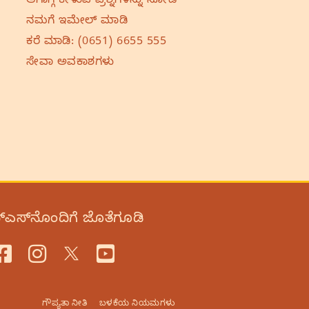
ಆಗಾಗ್ಗೆ ಕೇಳುವ ಪ್ರಶ್ನೆಗಳನ್ನು ನೋಡಿ
ನಮಗೆ ಇಮೇಲ್‌ ಮಾಡಿ
ಕರೆ ಮಾಡಿ:
(0651) 6655 555
ಸೇವಾ ಅವಕಾಶಗಳು
‌ಎಸ್‌ನೊಂದಿಗೆ ಜೊತೆಗೂಡಿ
ಗೌಪ್ಯತಾ ನೀತಿ
ಬಳಕೆಯ ನಿಯಮಗಳು