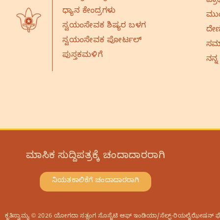
ಪ್ರಾ
ಧ್ಯಾನ ಕೇಂದ್ರಗಳು
ಮುಂ
ಸ್ವಯಂಸೇವಕ ಶಿಷ್ಯರ ಬಳಗ
ದೇಣ
ಸ್ವಯಂಸೇವಕ ಪೋರ್ಟಲ್
ಸಮಾ
ಪುಸ್ತಕಮಳಿಗೆ
ನನ್ನ
ಮಾಸಿಕ ಸುದ್ದಿಪತ್ರಕ್ಕೆ ಚಂದಾದಾರರಾಗಿ
ನಿಯತಕಾಲಿಕೆಗೆ ಚಂದಾದಾರರಾಗಿ
ಕೃತಿಸ್ವಾಮ್ಯ © 2026 ಯೋಗದಾ ಸತ್ಸಂಗ ಸೊಸೈಟಿ ಆಫ್‌ ಇಂಡಿಯಾ/ಸೆಲ್ಫ್-ರಿಯಲೈಝೇಷನ್‌ ಫೆಲೋಷ