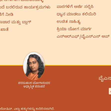
ರ್ಥನೆಗಳಿಗಾಗಿ ವಿನಂತಿಸಿಕೊಳ್ಳಿ
ಪಾಠಗಳಿಗೆ ಅರ್ಜಿ ಸಲ್ಲಿಸಿ
ದೆ ಬರಲಿರುವ ಕಾರ್ಯಕ್ರಮಗಳು
ಧ್ಯಾನ ಮಾಡಲು ಕಲಿಯಿರಿ
ಿಗೆ ನೀಡಿ
ಉಚಿತ ಸಾಹಿತ್ಯ
ಚಾರ ಮತ್ತು ಬ್ಲಾಗ್
ಕ್ರಿಯಾ ಯೋಗ ಮಾರ್ಗ
 ಖಾತೆ
ಎಸ್‌ಆರ್‌ಎಫ್‌/ವೈಎಸ್‌ಎಸ್‌ ಆಪ್
ವೈಎಸ್
ಿಪ್.‌ ಎಲ್ಲಾ ಹಕ್ಕುಗಳನ್ನು ಕಾದಿರಿಸಲಾಗಿದೆ.