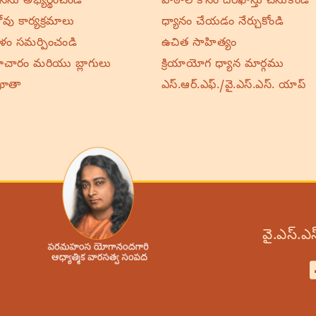
ర్థనను అభ్యర్థించండి
పాఠాల కోసం దరఖాస్తు చేసుకోండి
వు కార్యక్రమాలు
ధ్యానం చేయడం నేర్చుకోండి
ాళం సమర్పించండి
ఉచిత సాహిత్యం
చారం మరియు బ్లాగులు
క్రియాయోగ ధ్యాన మార్గము
ఖాతా
ఎస్.ఆర్.ఎఫ్./వై.ఎస్.ఎస్. యాప్
వై.ఎస్.ఎ