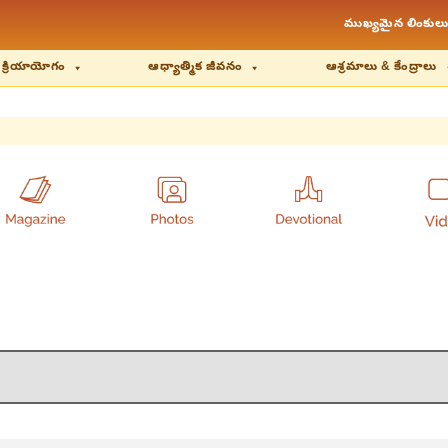
ముఖ్యమైన లింకులు
 క్రియాయోగం
ఆధ్యాత్మిక జీవనం
ఆశ్రమాలు & కేంద్రాలు