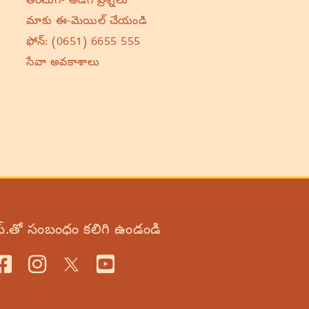
తరచుగా అడిగే ప్రశ్నలు
మాకు ఈ-మెయిల్ చేయండి
ఫోన్:
(0651) 6655 555
సేవా అవకాశాలు
స్.తో సంబంధం కలిగి ఉండండి