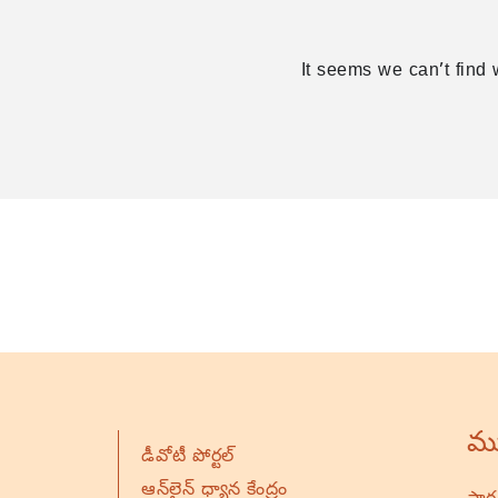
It seems we can’t find 
ము
డీవోటీ పోర్టల్
ఆన్‌లైన్ ధ్యాన కేంద్రం