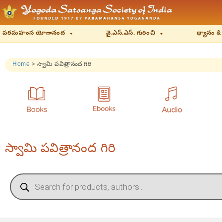
పరమహంస యోగానంద
వై.ఎస్.ఎస్. గురించి
ధ్యానం &
Home
>
స్వామి పవిత్రానంద గిరి
స్వామి పవిత్రానంద గిరి