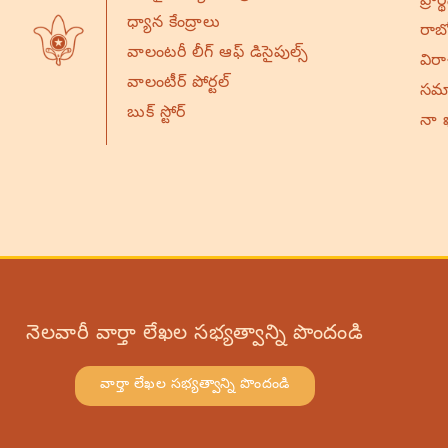
ప్రా
ధ్యాన కేంద్రాలు
రాబో
వాలంటరీ లీగ్ ఆఫ్ డిసైపుల్స్
విర
వాలంటీర్ పోర్టల్
సమా
బుక్ స్టోర్
నా 
నెలవారీ వార్తా లేఖల సభ్యత్వాన్ని పొందండి
వార్తా లేఖల సభ్యత్వాన్ని పొందండి