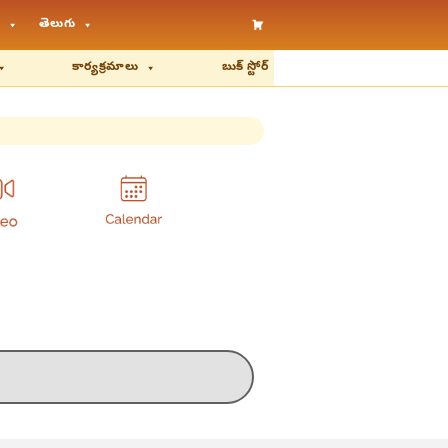
తెలుగు
కార్యక్రమాలు
బుక్ స్టోర్