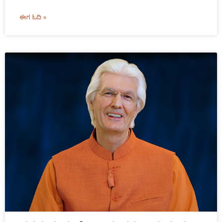
ಈಗ ಓದಿ »