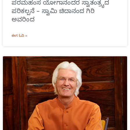
ಪರಮಹಂಸ ಯೋಗಾನಂದರ ಸ್ವಾತಂತ್ರ್ಯದ
ಪರಿಕಲ್ಪನೆ – ಸ್ವಾಮಿ ಚಿದಾನಂದ ಗಿರಿ
ಅವರಿಂದ
ಈಗ ಓದಿ »