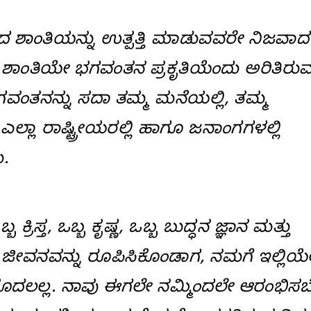
ಂದ ಶಾಂತಿಯನ್ನು ಉತ್ಪತ್ತಿ ಮಾಡುವವರೇ ನಿಜವಾದ
ಶಾಂತಿಯೇ ಭಗವಂತನ ಪ್ರಕೃತಿಯೆಂದು ಅರಿತಿರು
ಗವಂತನನ್ನು ಸದಾ ತಮ್ಮ ಮನೆಯಲ್ಲಿ, ತಮ್ಮ
ಿ, ಎಲ್ಲಾ ರಾಷ್ಟ್ರೀಯರಲ್ಲಿ ಹಾಗೂ ಜನಾಂಗಗಳಲ್ಲಿ
.
 ಕ್ರಿಸ್ತ, ಒಬ್ಬ ಕೃಷ್ಣ, ಒಬ್ಬ ಬುದ್ಧನ ಜ್ಞಾನ ಮತ್ತು
ಜೀವನವನ್ನು ರೂಪಿಸಿಕೊಂಡಾಗ, ನಮಗೆ ಇಲ್ಲಿಯ
ಕೆ ಮೊದಲಲ್ಲ. ನಾವು ಈಗಲೇ ನಮ್ಮಿಂದಲೇ ಆರಂಭಿಸಬ