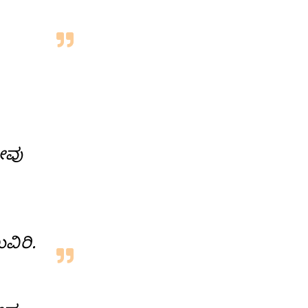
ೀವು
ವಿರಿ.