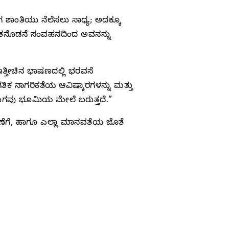
 ಶಾಂತಿಯು ನೆಲೆಸಲು ಸಾಧ್ಯ; ಅದಕ್ಕೂ
ಂತನೊಡನೆ ಸಂವಹನದಿಂದ ಅವನನ್ನು
 ಇತ್ತೀಚಿನ ಭಾಷಣದಲ್ಲಿ ಭರವಸೆ
ಗತಿಕ ನಾಗರಿಕತೆಯ ಆವಿಷ್ಕಾರಗಳನ್ನು ಮತ್ತು
 ಯುಗವು ಭೂಮಿಯ ಮೇಲೆ ಬರುತ್ತದೆ.”
ವೇಷಣೆಗೆ, ಹಾಗೂ ಎಲ್ಲಾ ಮಾನವತೆಯ ಜೊತೆ