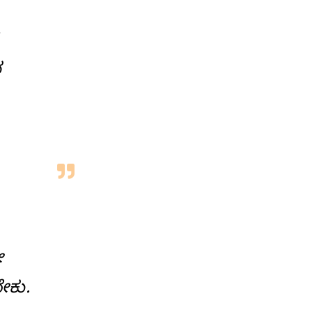
ವ
ೇ
ೇಕು.