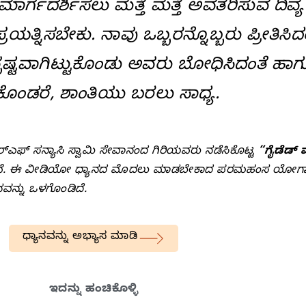
್ಗದರ್ಶಿಸಲು ಮತ್ತೆ ಮತ್ತೆ ಅವತರಿಸುವ ದಿವ್ಯ
ರಯತ್ನಿಸಬೇಕು. ನಾವು ಒಬ್ಬರನ್ನೊಬ್ಬರು ಪ್ರೀತಿಸಿದ
್ಪಷ್ಟವಾಗಿಟ್ಟುಕೊಂಡು ಅವರು ಬೋಧಿಸಿದಂತೆ ಹಾ
ಂಡರೆ, ಶಾಂತಿಯು ಬರಲು ಸಾಧ್ಯ.
‌ಆರ್‌ಎಫ್‌ ಸನ್ಯಾಸಿ ಸ್ವಾಮಿ ಸೇವಾನಂದ ಗಿರಿಯವರು ನಡೆಸಿಕೊಟ್ಟ
“ಗೈಡೆಡ್‌ 
ತ್ತೇವೆ. ಈ ವೀಡಿಯೋ ಧ್ಯಾನದ ಮೊದಲು ಮಾಡಬೇಕಾದ ಪರಮಹಂಸ ಯೋಗಾ
ನ್ನು ಒಳಗೊಂಡಿದೆ.
ಧ್ಯಾನವನ್ನು ಅಭ್ಯಾಸ ಮಾಡಿ
ಇದನ್ನು ಹಂಚಿಕೊಳ್ಳಿ