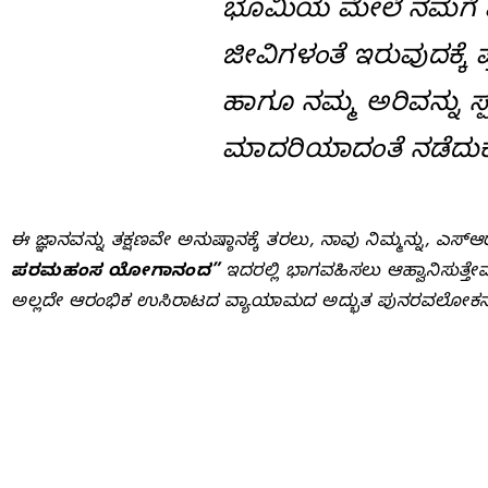
ಭೂಮಿಯ ಮೇಲೆ ನಮಗೆ ಮಾರ
ಜೀವಿಗಳಂತೆ ಇರುವುದಕ್ಕೆ ಪ್
ಹಾಗೂ ನಮ್ಮ ಅರಿವನ್ನು ಸ
ಮಾದರಿಯಾದಂತೆ ನಡೆದುಕೊ
ಈ ಜ್ಞಾನವನ್ನು ತಕ್ಷಣವೇ ಅನುಷ್ಠಾನಕ್ಕೆ ತರಲು, ನಾವು ನಿಮ್ಮನ್ನು, ಎಸ್
ಪರಮಹಂಸ ಯೋಗಾನಂದ”
ಇದರಲ್ಲಿ ಭಾಗವಹಿಸಲು ಆಹ್ವಾನಿಸು
ಅಲ್ಲದೇ ಆರಂಭಿಕ ಉಸಿರಾಟದ ವ್ಯಾಯಾಮದ ಅದ್ಭುತ ಪುನರವಲೋಕನವ