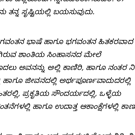
 ಹಾಗೂ ಎಲ್ಲರೊಂದಿಗೆ ಸ್ನೇಹಪರರಾಗಿರುವಿರಿ. ಈ
 ತನ್ನ ಸೃಷ್ಟಿಯಲ್ಲಿ ಬಯಸುವುದು.
ು ಭಗವಂತನ ಭಾಷೆ ಹಾಗೂ ಭಗವಂತನ ಹಿತಕರವಾದ
ೊಳಗಿರುವ ಶಾಂತಿಯ ಸಿಂಹಾಸನದ ಮೇಲೆ
ದಲು ಅವನನ್ನು ಅಲ್ಲಿ ಕಾಣಿರಿ, ಹಾಗೂ ನಂತರ ನ
್ಲಿ ಹಾಗೂ ಜೀವನದಲ್ಲಿ ಅರ್ಥಪೂರ್ಣವಾದುದರಲ್ಲಿ
ಿತರಲ್ಲಿ, ಪ್ರಕೃತಿಯ ಸೌಂದರ್ಯದಲ್ಲಿ, ಒಳ್ಳೆಯ
ಂತನೆಗಳಲ್ಲಿ ಹಾಗೂ ಉದಾತ್ತ ಆಕಾಂಕ್ಷೆಗಳಲ್ಲಿ ಕಾಣು