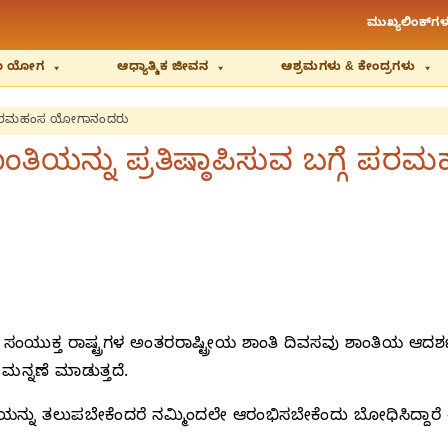
ಮುಖ್ಯಲಿಂಕ್‌ಗಳ
ಿಯಾ ಯೋಗ
ಆಧ್ಯಾತ್ಮಿಕ ಜೀವನ
ಆಶ್ರಮಗಳು & ಕೇಂದ್ರಗಳು
ಬಗ್ಗೆ ಪರಮಹಂಸ ಯೋಗಾನಂದರು
 ಶಾಂತಿಯನ್ನು ಪ್ರತಿಷ್ಠಾಪಿಸುವ ಬಗ್ಗ
್ಲಿ, ಸಂಯುಕ್ತ ರಾಷ್ಟ್ರಗಳ ಅಂತರರಾಷ್ಟ್ರೀಯ ಶಾಂತಿ ದಿವಸವು ಶಾಂತಿಯ ಆದರ್
ನ್ನಣೆ ಮಾಡುತ್ತದೆ.
ು ತಲುಪಬೇಕೆಂದರೆ ನಮ್ಮಿಂದಲೇ ಆರಂಭಿಸಬೇಕೆಂದು ಬೋಧಿಸಿದ್ದಾರೆ –