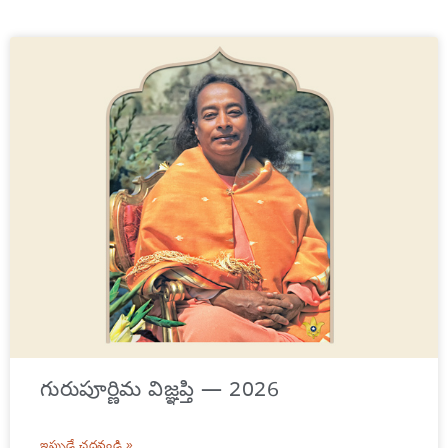
గురుపూర్ణిమ విజ్ఞప్తి — 2026
ఇప్పుడే చదవండి »