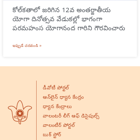
కోల్‌కతాలో జరిగిన 12వ అంతర్జాతీయ
యోగా దినోత్సవ వేడుకల్లో భాగంగా
పరమహంస యోగానంద గారిని గౌరవించారు
ఇప్పుడే చదవండి »
డీవోటీ పోర్టల్
ఆన్‌లైన్ ధ్యాన కేంద్రం
ధ్యాన కేంద్రాలు
వాలంటరీ లీగ్ ఆఫ్ డిసైపుల్స్
వాలంటీర్ పోర్టల్
బుక్ స్టోర్