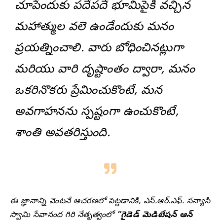
చూపేందుకు పదేపదే భూమిపైకి వచ్చిన
మహాత్ముల వలె ఉండేందుకు మనం
ప్రయత్నించాలి. వారు బోధించినట్లుగా
మరియు వారి దృష్టాంతం ద్వారా, మనం
ఒకరినొకరు ప్రేమించుకొంటే, మన
అవగాహనను స్పష్టంగా ఉంచుకొంటే,
శాంతి అవతరిస్తుంది.
ఈ జ్ఞానాన్ని వెంటనే ఆచరణలో పెట్టడానికి, ఎస్.ఆర్.ఎఫ్. సన్యాసి
స్వామి సేవానంద గిరి నేతృత్వంలో
“గైడెడ్ మెడిటేషన్ ఆన్