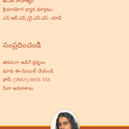
ఉచిత సాహిత్యం
క్రియాయోగ ధ్యాన మార్గము
ఎస్.ఆర్.ఎఫ్./వై.ఎస్.ఎస్. యాప్
సంప్రదించండి
తరచుగా అడిగే ప్రశ్నలు
మాకు ఈ-మెయిల్ చేయండి
ఫోన్:
(0651) 6655 555
సేవా అవకాశాలు