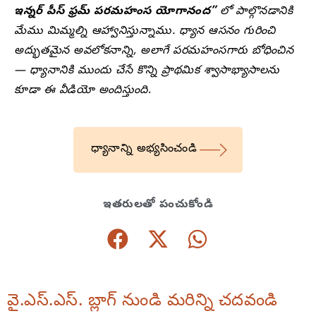
ఇన్నర్ పీస్ ఫ్రమ్ పరమహంస యోగానంద”
లో పాల్గొనడానికి
మేము మిమ్మల్ని ఆహ్వానిస్తున్నాము. ధ్యాన ఆసనం గురించి
అద్భుతమైన అవలోకనాన్ని, అలాగే పరమహంసగారు బోధించిన
— ధ్యానానికి ముందు చేసే కొన్ని ప్రాథమిక శ్వాసాభ్యాసాలను
కూడా ఈ వీడియో అందిస్తుంది
.
ధ్యానాన్ని అభ్యసించండి
ఇతరులతో పంచుకోండి
వై.ఎస్.ఎస్. బ్లాగ్ నుండి మరిన్ని చదవండి