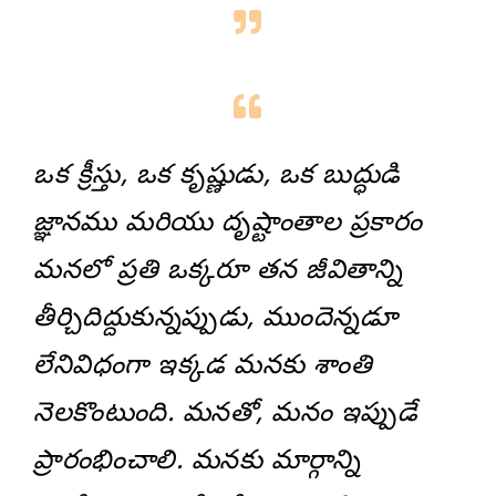
ఒక క్రీస్తు, ఒక కృష్ణుడు, ఒక బుద్ధుడి
జ్ఞానము మరియు దృష్టాంతాల ప్రకారం
మనలో ప్రతి ఒక్కరూ తన జీవితాన్ని
తీర్చిదిద్దుకున్నప్పుడు, ముందెన్నడూ
లేనివిధంగా ఇక్కడ మనకు శాంతి
నెలకొంటుంది. మనతో, మనం ఇప్పుడే
ప్రారంభించాలి. మనకు మార్గాన్ని