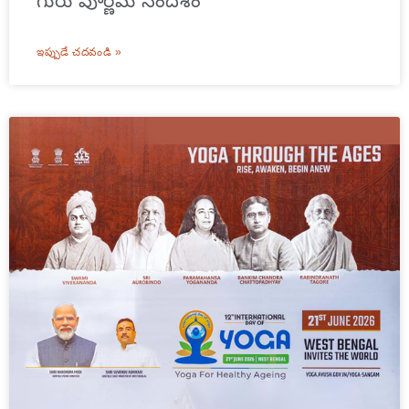
గురు పూర్ణిమ సందేశం
ఇప్పుడే చదవండి »