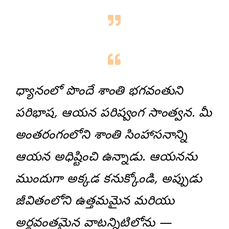
ధ్యానంలో పొందే శాంతి భగవంతుని
పరిభాష, ఆయన పరిష్వంగ సాంత్వన. మీ
అంతరంగంలోని శాంతి సింహాసనాన్ని
ఆయన అధిష్టించి ఉన్నాడు. ఆయనను
ముందుగా అక్కడ కనుక్కోండి, అప్పుడు
జీవితంలోని ఉత్తమమైన మరియు
అర్థవంతమైన వాటన్నిటిలోను —