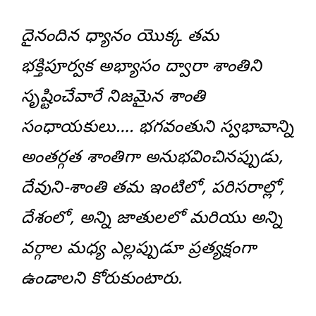
దైనందిన ధ్యానం యొక్క తమ
భక్తిపూర్వక అభ్యాసం ద్వారా శాంతిని
సృష్టించేవారే నిజమైన శాంతి
సంధాయకులు…. భగవంతుని స్వభావాన్ని
అంతర్గత శాంతిగా అనుభవించినప్పుడు,
దేవుని-శాంతి తమ ఇంటిలో, పరిసరాల్లో,
దేశంలో, అన్ని జాతులలో మరియు అన్ని
వర్గాల మధ్య ఎల్లప్పుడూ ప్రత్యక్షంగా
ఉండాలని కోరుకుంటారు.