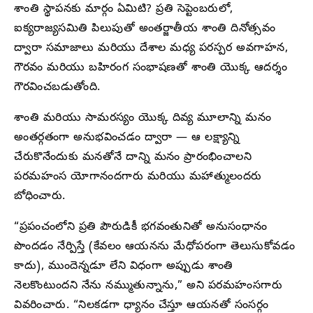
శాంతి స్థాపనకు మార్గం ఏమిటి? ప్రతి సెప్టెంబరులో,
ఐక్యరాజ్యసమితి పిలుపుతో అంతర్జాతీయ శాంతి దినోత్సవం
ద్వారా సమాజాలు మరియు దేశాల మధ్య పరస్పర అవగాహన,
గౌరవం మరియు బహిరంగ సంభాషణతో శాంతి యొక్క ఆదర్శం
గౌరవించబడుతోంది.
శాంతి మరియు సామరస్యం యొక్క దివ్య మూలాన్ని మనం
అంతర్గతంగా అనుభవించడం ద్వారా — ఆ లక్ష్యాన్ని
చేరుకొనేందుకు మనతోనే దాన్ని మనం ప్రారంభించాలని
పరమహంస యోగానందగారు మరియు మహాత్ములందరు
బోధించారు.
“ప్రపంచంలోని ప్రతి పౌరుడికీ భగవంతునితో అనుసంధానం
పొందడం నేర్పిస్తే (కేవలం ఆయనను మేధోపరంగా తెలుసుకోవడం
కాదు), ముందెన్నడూ లేని విధంగా అప్పుడు శాంతి
నెలకొంటుందని నేను నమ్ముతున్నాను,” అని పరమహంసగారు
వివరించారు. “నిలకడగా ధ్యానం చేస్తూ ఆయనతో సంసర్గం