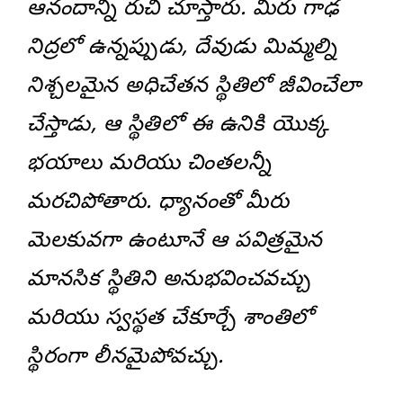
ఆనందాన్ని రుచి చూస్తారు. మీరు గాఢ
నిద్రలో ఉన్నప్పుడు, దేవుడు మిమ్మల్ని
నిశ్చలమైన అధిచేతన స్థితిలో జీవించేలా
చేస్తాడు, ఆ స్థితిలో ఈ ఉనికి యొక్క
భయాలు మరియు చింతలన్నీ
మరచిపోతారు. ధ్యానంతో మీరు
మెలకువగా ఉంటూనే ఆ పవిత్రమైన
మానసిక స్థితిని అనుభవించవచ్చు
మరియు స్వస్థత చేకూర్చే శాంతిలో
స్థిరంగా లీనమైపోవచ్చు.