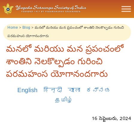
Home
>
Blog
>
మనలో మరియు మన ప్రపంచంలో శాంతిని నెలకొల్పడం గురించి
పరమహంస యోగానందగారు
మనలో మరియు మన ప్రపంచంలో
శాంతిని నెలకొల్పడం గురించి
పరమహంస యోగానందగారు
English
हिन्दी
বাংলা
ಕನ್ನಡ
தமிழ்
16 సెప్టెంబరు, 2024