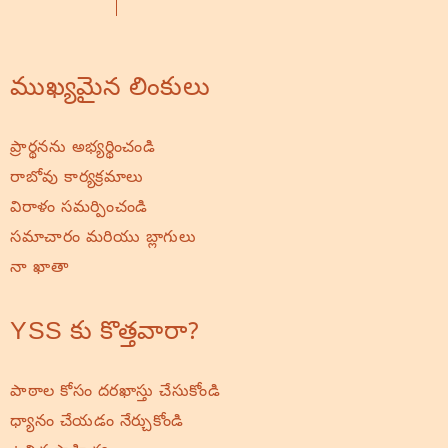
ముఖ్యమైన లింకులు
ప్రార్థనను అభ్యర్థించండి
రాబోవు కార్యక్రమాలు
విరాళం సమర్పించండి
సమాచారం మరియు బ్లాగులు
నా ఖాతా
YSS కు కొత్తవారా?
పాఠాల కోసం దరఖాస్తు చేసుకోండి
ధ్యానం చేయడం నేర్చుకోండి