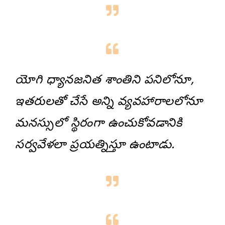
యోగి ధ్యానజనిత శాంతిని పనిలోనూ,
ఇతరులతో చేసే అన్ని వ్యవహారాలలోనూ
మనస్సులో స్థిరంగా ఉంచుకోవడానికి
సర్వవేళలా ప్రయత్నిస్తూ ఉంటాడు.