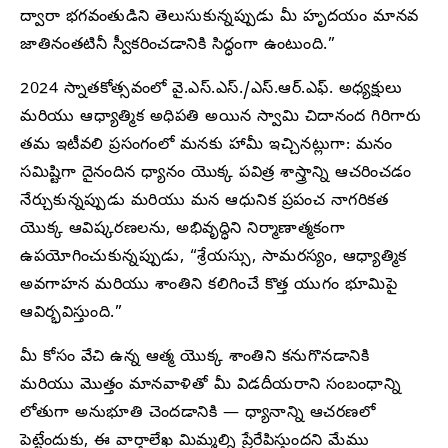
ద్వారా భగవంతుడిని తెలుసుకున్నప్పుడు మీ హృదయం మానవ
జాతినంతటినీ స్వీకరించడానికి సిద్ధంగా ఉంటుంది.”
2024 స్నాతకోత్సవంలో వై.ఎస్.ఎస్./ఎస్.ఆర్.ఎఫ్. అధ్యక్షులు
మరియు ఆధ్యాత్మిక అధిపతి అయిన స్వామి చిదానంద గిరిగారు
తమ ఇటీవలి ప్రసంగంలో మనకు హామీ ఇచ్చినట్లుగా: మనం
సమిష్టిగా దైనందిన ధ్యానం యొక్క పవిత్ర శాస్త్రాన్ని ఆచరించడం
నేర్చుకున్నప్పుడు మరియు మన ఆధునిక ప్రపంచ నాగరికత
యొక్క ఆవిష్కరణలను, అభివృద్ధిని నిర్మాణాత్మకంగా
ఉపయోగించుకున్నప్పుడు, “శ్రేయస్సు, సామరస్యం, ఆధ్యాత్మిక
అవగాహన మరియు శాంతిని కలిగించే కొత్త యుగం భూమిపై
ఆవిర్భవిస్తుంది.”
మీ కోసం వేచి ఉన్న ఆత్మ యొక్క శాంతిని కనుగొనడానికి
మరియు మొత్తం మానవాళితో మీ విడదీయరాని సంబంధాన్ని
లోతుగా అనుభూతి చెందడానికి — ధ్యానాన్ని ఆచరణలో
పెట్టేందుకు, ఈ వార్తాలేఖ మిమ్మల్ని ప్రేరేపిస్తుందని మేము