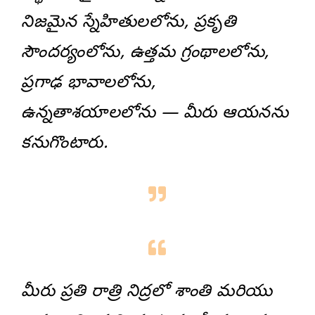
నిజమైన స్నేహితులలోను, ప్రకృతి
సౌందర్యంలోను, ఉత్తమ గ్రంథాలలోను,
ప్రగాఢ భావాలలోను,
ఉన్నతాశయాలలోను — మీరు ఆయనను
కనుగొంటారు.
మీరు ప్రతి రాత్రి నిద్రలో శాంతి మరియు