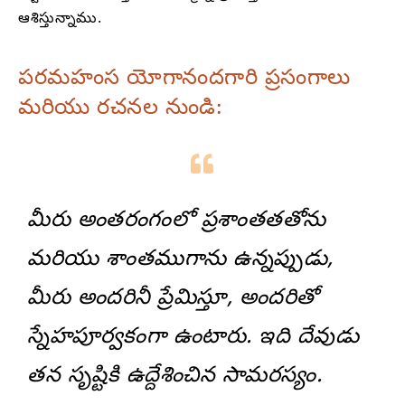
ఆశిస్తున్నాము.
పరమహంస యోగానందగారి ప్రసంగాలు
మరియు రచనల నుండి:
మీరు అంతరంగంలో ప్రశాంతతతోను
మరియు శాంతముగాను ఉన్నప్పుడు,
మీరు అందరినీ ప్రేమిస్తూ, అందరితో
స్నేహపూర్వకంగా ఉంటారు. ఇది దేవుడు
తన సృష్టికి ఉద్దేశించిన సామరస్యం.