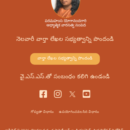
నెలవారీ వార్తా లేఖల సభ్యత్వాన్ని పొందండి
వార్తా లేఖల సభ్యత్వాన్ని పొందండి
వై.ఎస్.ఎస్.తో సంబంధం కలిగి ఉండండి
గోప్యతా విధానం
ఉపయోగించవలసిన విధానం