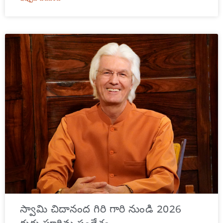
స్వామి చిదానంద గిరి గారి నుండి 2026