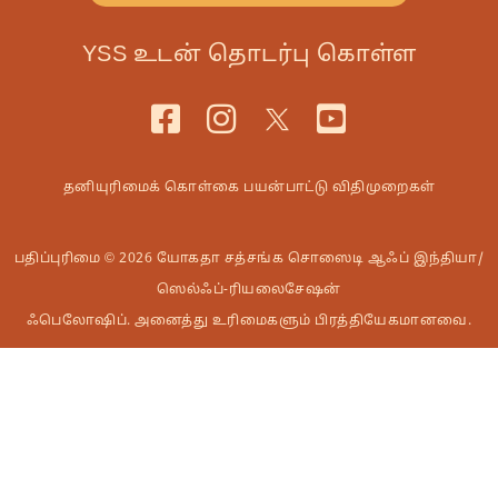
YSS உடன் தொடர்பு கொள்ள
தனியுரிமைக் கொள்கை
பயன்பாட்டு விதிமுறைகள்
பதிப்புரிமை © 2026 யோகதா சத்சங்க சொஸைடி ஆஃப் இந்தியா/
ஸெல்ஃப்-ரியலைசேஷன்
ஃபெலோஷிப். அனைத்து உரிமைகளும் பிரத்தியேகமானவை.