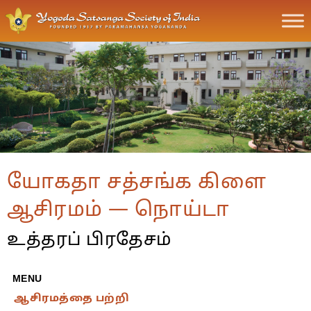
யோகதா சத்சங்க கிளை
ஆசிரமம் — நொய்டா
உத்தரப் பிரதேசம்
MENU
ஆசிரமத்தை பற்றி