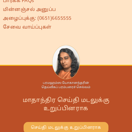
பார்க்க FAQs
மின்னஞ்சல் அனுப்ப
அழைப்புக்கு:
(0651)6655555
சேவை வாய்ப்புகள்
மாதாந்திர செய்தி மடலுக்கு
உறுப்பினராக
செய்தி மடலுக்கு உறுப்பினராக