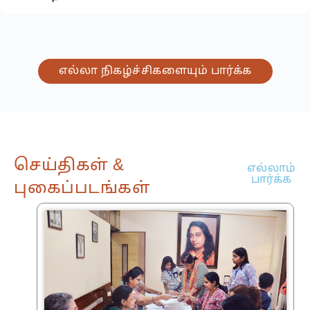
எல்லா நிகழ்ச்சிகளையும் பார்க்க
செய்திகள் &
எல்லாம்
பார்க்க
புகைப்படங்கள்