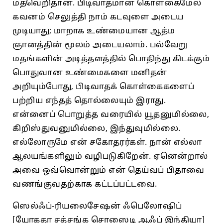
மதவெறிதான்‌. பிடிவாதமான கொள்கைமேல்‌
கவனம்‌ செலுத்தி நாம்‌ கடவுளை அடைய
முடியாது; மாறாக உண்மையான ஆத்ம
ஞானத்தின்‌ மூலம்‌ அடையலாம்‌. பல்வேறு
மதங்களின்‌ அடித்தளத்தில்‌ பொதிந்து கிடக்கும்‌
பொதுவான உண்மைகளை மனிதன்‌
அறியும்போது, பிடிவாதக்‌ கொள்கைகளைப்‌
பற்றிய எந்தத்‌ தொல்லையும்‌ இராது.
என்னைப்‌ பொறுத்த வரையில்‌ யூதனுமில்லை,
கிறிஸ்துவனுமில்லை, இந்துவுமில்லை.
எல்லோருமே என்‌ சகோதரர்கள்‌. நான்‌ எல்லா
ஆலயங்களிலும்‌ வழிபடுகிறேன்‌. ஏனென்றால்‌
அவை ஒவ்வொன்றும்‌ என்‌ தெய்வப்‌ பிதாவை
வணங்குவதற்காக கட்டப்பட்டவை.
ஸெல்‌ஃப்‌-ரியலைசேஷன்‌ ஃபெலோஷிப்‌
[யோகதா சத்சங்க சொஸைடி ஆஃப்‌ இந்தியா]