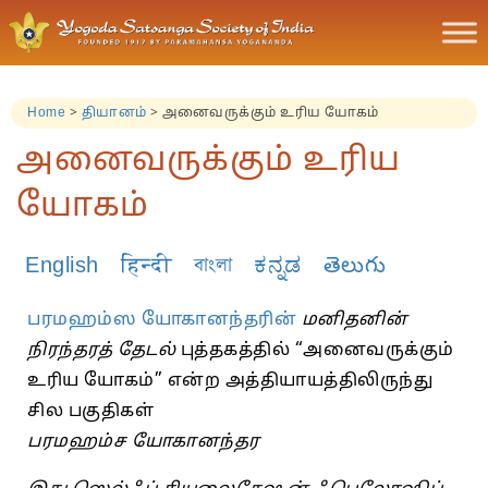
Home
>
தியானம்
>
அனைவருக்கும் உரிய யோகம்
அனைவருக்கும் உரிய
யோகம்
English
हिन्दी
বাংলা
ಕನ್ನಡ
తెలుగు
பரமஹம்ஸ யோகானந்தரின்
மனிதனின்
நிரந்தரத் தேடல்
புத்தகத்தில் “அனைவருக்கும்
உரிய யோகம்” என்ற அத்தியாயத்திலிருந்து
சில பகுதிகள்
பரமஹம்ச யோகானந்தர