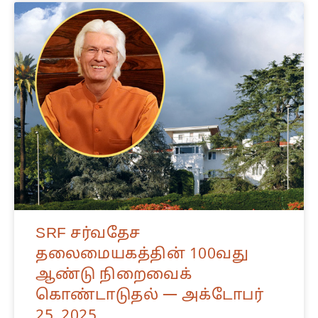
SRF சர்வதேச
தலைமையகத்தின் 100வது
ஆண்டு நிறைவைக்
கொண்டாடுதல் — அக்டோபர்
25, 2025