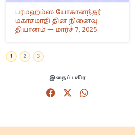
பரமஹம்ஸ யோகானந்தர்
மகாசமாதி தின நினைவு
தியானம் — மார்ச் 7, 2025
1
2
3
இதைப் பகிர