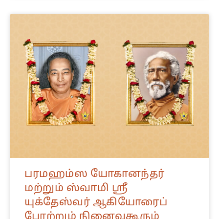
பரமஹம்ஸ யோகானந்தர்
மற்றும் ஸ்வாமி ஸ்ரீ
யுக்தேஸ்வர் ஆகியோரைப்
போற்றும் நினைவுகூரும்