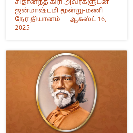
சிதானந்த கிரி அவர்களுடன்
ஜன்மாஷ்டமி மூன்று-மணி
நேர தியானம் — ஆகஸ்ட் 16,
2025