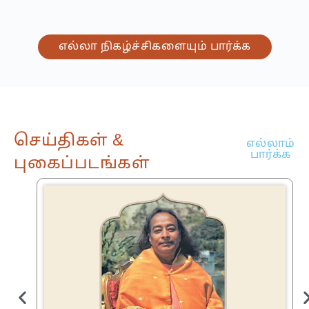
எல்லா நிகழ்ச்சிகளையும் பார்க்க
செய்திகள் &
எல்லாம்
பார்க்க
புகைப்படங்கள்
்,