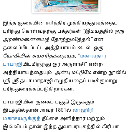
இந்த குகையின் சரித்திர முக்கியத்துவத்தைப்
புரிந்து கொள்வதற்கு பக்தர்கள்
“இமயத்தில் ஒரு
அரண்மனையைத் தோற்றுவித்தல்”
என
தலைப்பிடப்பட்ட அத்தியாயம் 34 -ல்
ஒரு
யோகியின் சுயசரிதத்தையும்
, “
மகாவதார
பாபாஜி
யிடமிருந்து ஓர் அருளாசி” என்ற
அத்தியாயத்தையும்
அன்பு மட்டுமே
என்ற நூலில்
ஶ்ரீ ஶ்ரீ தயா மாதாஜி எழுதியதைப் படிக்குமாறு
பரிந்துரைக்கப்படுகிறார்கள்.
பாபாஜியின் குகைப் பகுதி இருக்கும்
இடத்தில்தான் அவர் 1861ல்
லாஹிரி
மகாசயருக்குத்
தீட்சை அளித்தார் மற்றும்
இவ்விடம் தான் இந்த துவாபரயுகத்தில் கிரியா