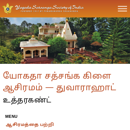
யோகதா சத்சங்க கிளை
ஆசிரமம் — துவாராஹாட்
உத்தரகண்ட்
MENU
ஆசிரமத்தை பற்றி