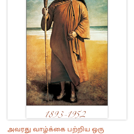
அவரது வாழ்க்கை பற்றிய ஒரு