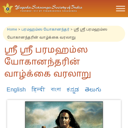
Home
>
பரமஹம்ஸ யோகானந்தர்
>
ஸ்ரீ ஸ்ரீ பரமஹம்ஸ
யோகானந்தரின் வாழ்க்கை வரலாறு
ஸ்ரீ ஸ்ரீ பரமஹம்ஸ
யோகானந்தரின்
வாழ்க்கை வரலாறு
English
हिन्दी
বাংলা
ಕನ್ನಡ
తెలుగు