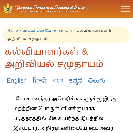
Home
>
பரமஹம்ஸ யோகானந்தர்
>
கல்வியாளர்கள் &
அறிவியல் சமுதாயம்
கல்வியாளர்கள் &
அறிவியல் சமுதாயம்
English
हिन्दी
বাংলা
ಕನ್ನಡ
తెలుగు
"யோகானந்தர் அமெரிக்கர்களுக்கு இந்து
மதத்தின் பொருள்-விளக்குபராக
படித்தரத்தில் மிக உயர்ந்த இடத்தில்
இருப்பார். அறிஞர்களிடையே கூட அவர்