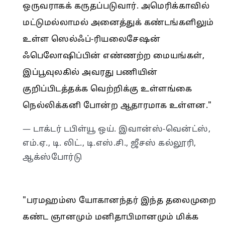
ஒருவராகக் கருதப்படுவார். அமெரிக்காவில்
மட்டுமல்லாமல் அனைத்துக் கண்டங்களிலும்
உள்ள ஸெல்ஃப்-ரியலைசேஷன்
ஃபெலோஷிப்பின் எண்ணற்ற மையங்கள்,
இப்பூவுலகில் அவரது பணியின்
குறிப்பிடத்தக்க வெற்றிக்கு உள்ளங்கை
நெல்லிக்கனி போன்ற ஆதாரமாக உள்ளன."
— டாக்டர் டபிள்யூ ஒய். இவான்ஸ்-வென்ட்ஸ்,
எம்.ஏ., டி. லிட்., டி.எஸ்.சி., ஜீசஸ் கல்லூரி,
ஆக்ஸ்போர்டு
"பரமஹம்ஸ யோகானந்தர் இந்த தலைமுறை
கண்ட ஞானமும் மனிதாபிமானமும் மிக்க