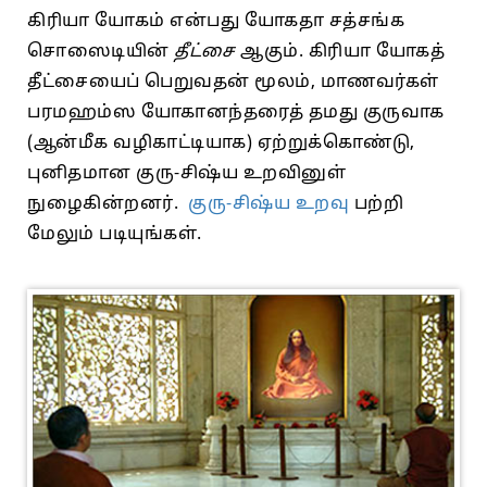
கிரியா யோகம் என்பது யோகதா சத்சங்க
சொஸைடியின்
தீட்சை
ஆகும். கிரியா யோகத்
தீட்சையைப் பெறுவதன் மூலம், மாணவர்கள்
பரமஹம்ஸ யோகானந்தரைத் தமது குருவாக
(ஆன்மீக வழிகாட்டியாக) ஏற்றுக்கொண்டு,
புனிதமான குரு-சிஷ்ய உறவினுள்
நுழைகின்றனர்.
குரு-சிஷ்ய உறவு
பற்றி
மேலும் படியுங்கள்.