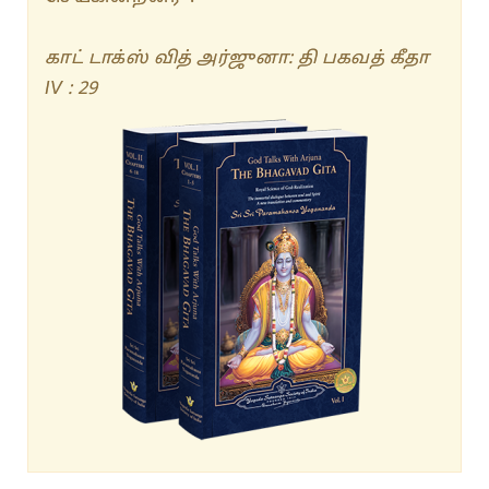
காட் டாக்ஸ் வித் அர்ஜுனா: தி பகவத் கீதா
IV : 29