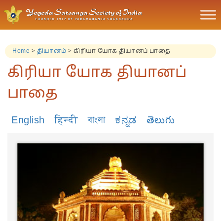
Home
>
தியானம்
>
கிரியா யோக தியானப் பாதை
கிரியா யோக தியானப்
பாதை
English
हिन्दी
বাংলা
ಕನ್ನಡ
తెలుగు