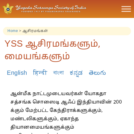
Home
>
ஆசிரமங்கள்
YSS ஆசிரமங்களும்,
மையங்களும்
English
हिन्दी
বাংলা
ಕನ್ನಡ
తెలుగు
ஆன்மீக நாட்டமுடையவர்கள் யோகதா
சத்சங்க சொஸைடி ஆஃப் இந்தியாவின் 200
க்கும் மேற்பட்ட கேந்திராக்களுக்கும்,
மண்டலிகளுக்கும், ஏகாந்த
தியானமையங்களுக்கும்