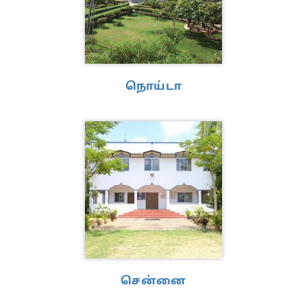
நொய்டா
சென்னை