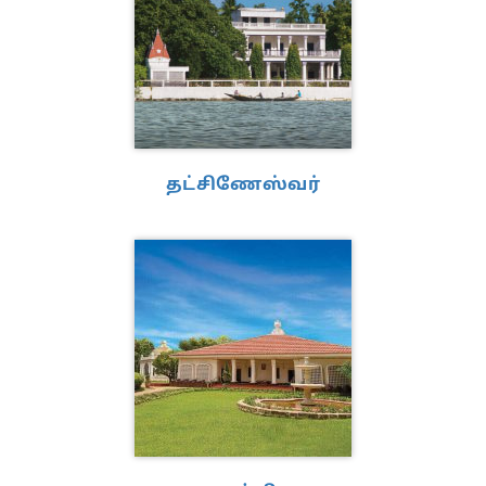
தட்சிணேஸ்வர்