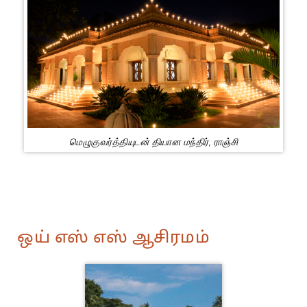
மெழுகுவர்த்தியுடன் தியான மந்திர், ராஞ்சி
ஒய் எஸ் எஸ் ஆசிரமம்