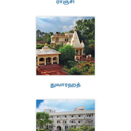
ராஞ்சி
துவாரஹத்