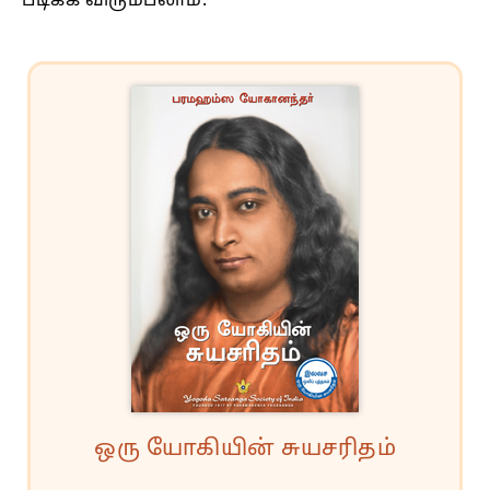
படிக்க விரும்பலாம்:
ஒரு யோகியின் சுயசரிதம்