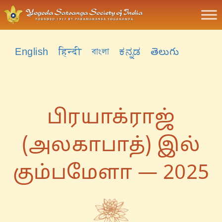
English
हिन्दी
বাংলা
ಕನ್ನಡ
తెలుగు
பிரயாக்ராஜ்
(அலகாபாத்) இல்
கும்பமேளா — 2025