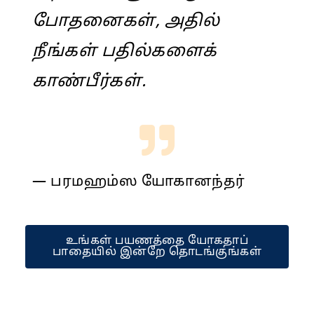
போதனைகள், அதில்
நீங்கள் பதில்களைக்
காண்பீர்கள்.
— பரமஹம்ஸ யோகானந்தர்
உங்கள் பயணத்தை யோகதாப்
பாதையில் இன்றே தொடங்குங்கள்