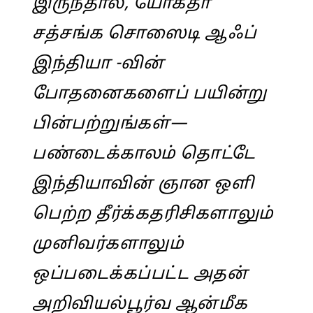
இருந்தால், யோகதா
சத்சங்க சொஸைடி ஆஃப்
இந்தியா -வின்
போதனைகளைப் பயின்று
பின்பற்றுங்கள்—
பண்டைக்காலம் தொட்டே
இந்தியாவின் ஞான ஒளி
பெற்ற தீர்க்கதரிசிகளாலும்
முனிவர்களாலும்
ஒப்படைக்கப்பட்ட அதன்
அறிவியல்பூர்வ ஆன்மீக