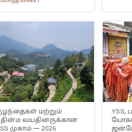
ப்பொழுது வாசிக்க »
ுழந்தைகள் மற்றும்
YSS,
தின்ம வயதினருக்கான
யோகா
SS முகாம் — 2026
ஜன்ம