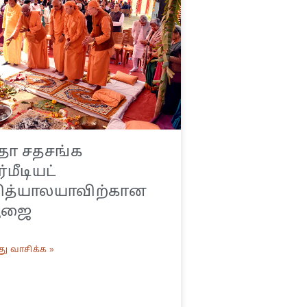
ா சதசங்க
்மீடியட்
ித்யாலயாவிற்கான
பூஜை
ு வாசிக்க »