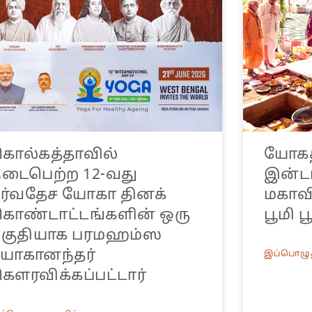
ொல்கத்தாவில்
யோகத
டைபெற்ற 12-வது
இன்டர
ர்வதேச யோகா தினக்
மகாவ
ொண்டாட்டங்களின் ஒரு
பூமி 
பகுதியாக பரமஹம்ஸ
யோகானந்தர்
இப்பொழுத
ௌரவிக்கப்பட்டார்