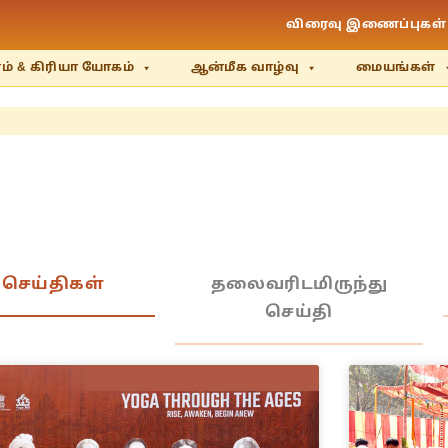
விரைவு இணைப்புகள்
் & கிரியா யோகம்
ஆன்மீக வாழ்வு
மையங்கள்
செய்திகள்
தலைவரிடமிருந்து
செய்தி