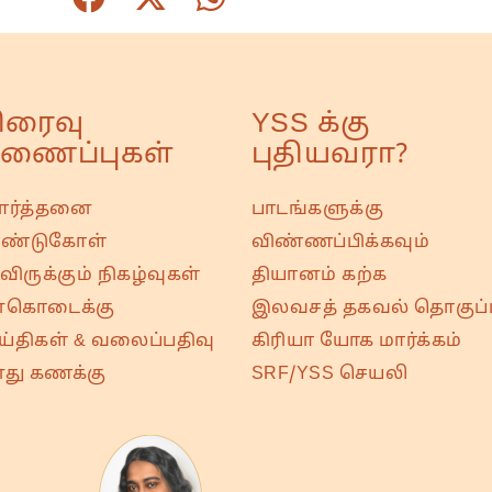
ிரைவு
YSS க்கு
ணைப்புகள்
புதியவரா?
ரார்த்தனை
பாடங்களுக்கு
ண்டுகோள்
விண்ணப்பிக்கவும்
ிருக்கும் நிகழ்வுகள்
தியானம் கற்க
்கொடைக்கு
இலவசத் தகவல் தொகுப்ப
ய்திகள் & வலைப்பதிவு
கிரியா யோக மார்க்கம்
து கணக்கு
SRF/YSS செயலி