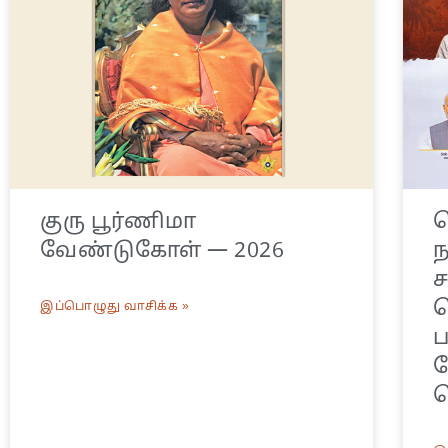
குரு பூர்ணிமா
க
வேண்டுகோள் — 2026
ந
ச
க
இப்பொழுது வாசிக்க »
க