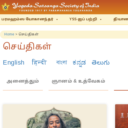
பரமஹம்ஸ யோகானந்தர்
YSS-ஐப் பற்றி
தியானம
Home
>
செய்திகள்
செய்திகள்
English
हिन्दी
বাংলা
ಕನ್ನಡ
తెలుగు
அனைத்தும்
ஞானம் & உத்வேகம்