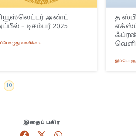
ியூஸ்லெட்டர் அண்ட்
த ஸ்ப
ப்பீல் – டிசம்பர் 2025
எக்ஸ்
ஃப்ரண
வெளிய
ப்பொழுது வாசிக்க »
இப்பொழுத
10
இதைப் பகிர