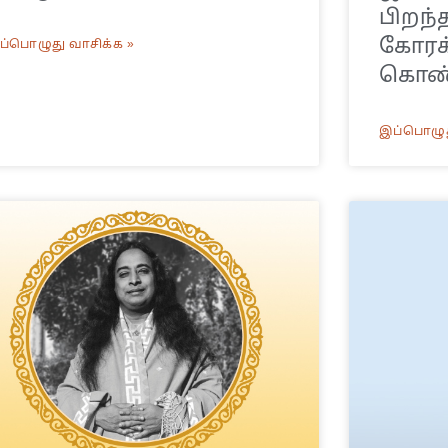
பிறந
கோரக்
ப்பொழுது வாசிக்க »
கொண்
இப்பொழுத