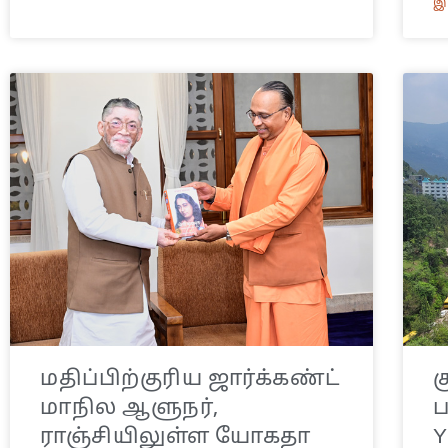
இ
மதிப்பிற்குரிய ஜார்க்கண்ட்
க
மாநில ஆளுநர்,
ப
ராஞ்சியிலுள்ள யோகதா
Y