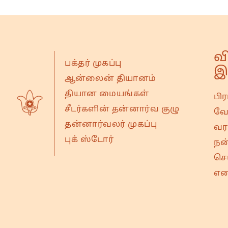
வ
பக்தர் முகப்பு
இ
ஆன்லைன் தியானம்
தியான மையங்கள்
பி
சீடர்களின் தன்னார்வ குழு
வே
தன்னார்வலர் முகப்பு
வரவ
புக் ஸ்டோர்
நன
செ
என