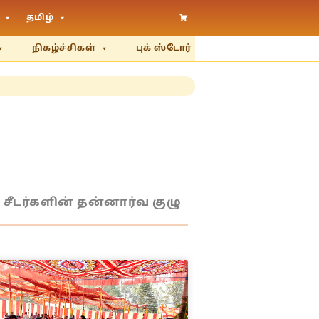
தமிழ்
நிகழ்ச்சிகள்
புக் ஸ்டோர்
சீடர்களின் தன்னார்வ குழு