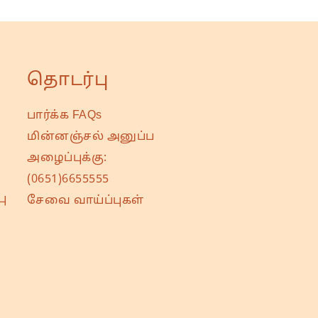
தொடர்பு
பார்க்க FAQs
மின்னஞ்சல் அனுப்ப
அழைப்புக்கு:
(0651)6655555
ு
சேவை வாய்ப்புகள்