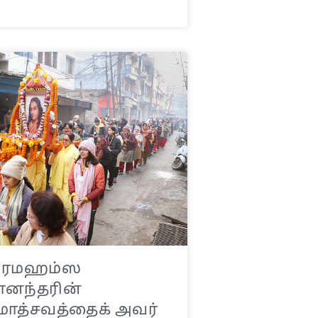
 பரமஹம்ஸ
னந்தரின்
ோத்சவத்தைக் அவர்