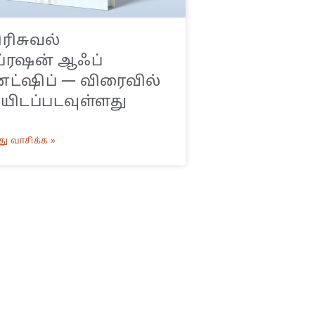
ிரிசுவல்
ப்ரஷன் ஆஃப்
்ட்ஷிப் — விரைவில்
ிடப்படவுள்ளது
ு வாசிக்க »