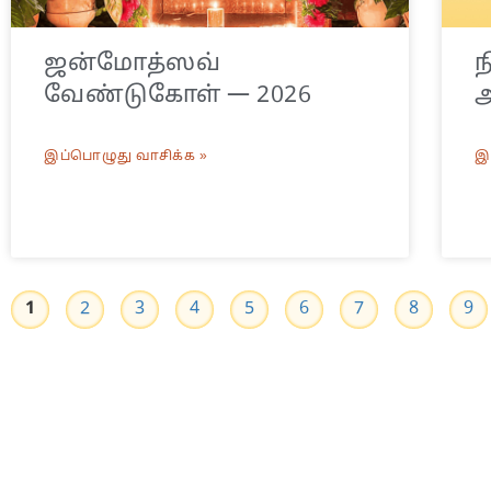
ஜன்மோத்ஸவ்
ந
வேண்டுகோள் — 2026
அ
இப்பொழுது வாசிக்க »
இ
1
2
3
4
5
6
7
8
9