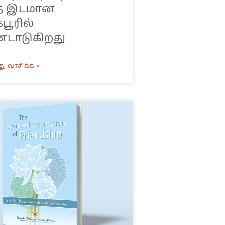
்த இடமான
பூரில்
டாடுகிறது
ு வாசிக்க »