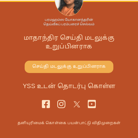
மாதாந்திர செய்தி மடலுக்கு
உறுப்பினராக
செய்தி மடலுக்கு உறுப்பினராக
YSS உடன் தொடர்பு கொள்ள
தனியுரிமைக் கொள்கை
பயன்பாட்டு விதிமுறைகள்