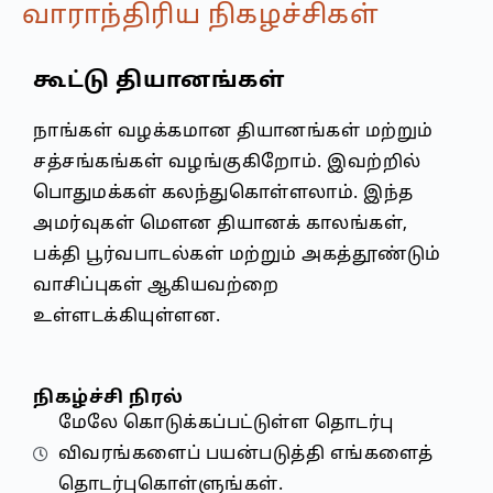
வாராந்திரிய நிகழச்சிகள்
கூட்டு தியானங்கள்
நாங்கள் வழக்கமான தியானங்கள் மற்றும்
சத்சங்கங்கள் வழங்குகிறோம். இவற்றில்
பொதுமக்கள் கலந்துகொள்ளலாம். இந்த
அமர்வுகள் மௌன தியானக் காலங்கள்,
பக்தி பூர்வபாடல்கள் மற்றும் அகத்தூண்டும்
வாசிப்புகள் ஆகியவற்றை
உள்ளடக்கியுள்ளன.
நிகழ்ச்சி நிரல்
மேலே கொடுக்கப்பட்டுள்ள தொடர்பு
விவரங்களைப் பயன்படுத்தி எங்களைத்
தொடர்புகொள்ளுங்கள்.