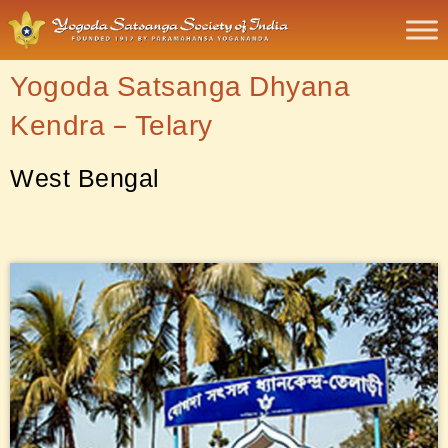
Yogoda Satsanga Dhyana
Kendra – Telary
West Bengal