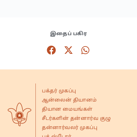
இதைப் பகிர
பக்தர் முகப்பு
ஆன்லைன் தியானம்
தியான மையங்கள்
சீடர்களின் தன்னார்வ குழு
தன்னார்வலர் முகப்பு
புக் ஸ்டோர்