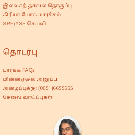
இலவசத் தகவல் தொகுப்பு
கிரியா யோக மார்க்கம்
SRF/YSS செயலி
தொடர்பு
பார்க்க FAQs
மின்னஞ்சல் அனுப்ப
அழைப்புக்கு:
(0651)6655555
சேவை வாய்ப்புகள்