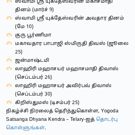
ஸ்வாமி ஸ்ரீ யுக்தேஸ்வரின் மகாசமாதி
தினம் (மார்ச் 9)
ஸ்வாமி ஸ்ரீ யுக்தேஸ்வரின் அவதார தினம்
(மே 10)
குரு பூர்ணிமா
மகாவதார பாபாஜி ஸ்மிருதி திவஸ் (ஜூலை
25)
ஜன்மாஷ்டமி
லாஹிரி மஹாசயர் மஹாசமாதி திவாஸ்
(செப்டம்பர் 26)
லாஹிரி மஹாசயர் அவிர்பவ் திவாஸ்
(செப்டம்பர் 30)
கிறிஸ்துமஸ் (டிசம்பர் 25)
நிகழ்ச்சி நிரலைத் தெரிந்துகொள்ள, Yogoda
Satsanga Dhyana Kendra – Telary-ஐத்
தொடர்பு
கொள்ளுங்கள்
.