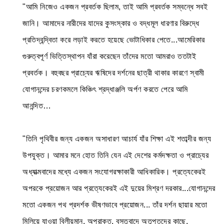
"আমি নিজেও একজন প্রবর্তক ছিলাম, তাই আমি প্রবর্তক সম্বন্ধে সবই
জানি। আমাদের নারীদের যাদের কুসংস্কার ও বদ্ধমূল ধারণার বিরুদ্ধে
প্রতিদ্বন্দ্বিতা করে লড়াই করতে হয়েছে ভোটাধিকার পেতে...আমেরিকার
গুরুত্বপূর্ণ ভিত্তিস্থাপন যাঁরা করেছেন তাঁদের মতো আমরাও ততটাই
প্রবর্তক। বহুবছর প্রাচ্যের ঋষিদের দর্শনের ছাত্রী থাকার কারণে স্বামী
যোগানন্দের চরণকমলে কিঞ্চিৎ শ্রদ্ধাঞ্জলি অর্পণ করতে পেরে আমি
আনন্দিত…
"তিনি পৃথিবীর জন্য একজন অসাধারণ আচার্য যাঁর শিক্ষা এই শতাব্দীর জন্য
উপযুক্ত। আমার মনে হোত তিনি যেন এই দেশের কর্মদক্ষতা ও প্রাচ্যের
অধ্যাত্মবাদের মধ্যে একজন সংযোগরক্ষাকারী আধিকারিক। প্রত্যেকেরই
অপরকে প্রয়োজন আর প্রত্যেকেরই এই দুয়ের মিশ্রণ দরকার...যোগানন্দের
মতো একজন পথ প্রদর্শক ভীষণভাবে প্রয়োজন... তাঁর দর্শন ছায়ার মতো
মিলিয়ে যাওয়া বিলীয়মান, অপ্রাকৃত, বস্তুবাদে অতৃপ্তদের কাছে,