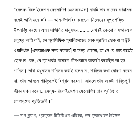
"সেল্ফ-রিয়লাইজেশন ফেলোশিপ [এসআরএফ] নামটি তার কাজের বর্ণনাত্মক
বলেই আমি মনে করি — আত্ম-উপলব্ধি করছেন, নিজেদের সুপ্তশক্তি
উপলব্ধি করছেন এমন সম্মিলিত মানুষজন..........যখনই কোনো এসআরএফ
কেন্দ্রে আমি যাই, সে প্যাসিফিক প্যালিসেডের লেক শ্রাইন হোক বা মাউন্ট
ওয়াশিংটন [এসআরএফ সদর দফতর] বা অন্য কোনো, তা সে যে জায়গাতেই
হোক না কেন, যে ব্যাপারটা আমাকে ভীষণভাবে আকর্ষণ করেছিল তা হল
শান্তি। তাঁরা শুধুমাত্র শান্তির কথাই বলেন না, শান্তির কথা ঘোষণা করেন
না, তাঁরা আসলে শান্তিতেই বিশ্বাস করেন। আসলে তাঁরা একটা শান্তিপূর্ণ
জীবনযাপন করেন...সেল্ফ-রিয়লাইজেশন ফেলোশিপ তার প্রতিষ্ঠাতা
যোগানন্দের প্রতিচ্ছবি।"
— দান থ্র্যাপ, প্রাক্তন রিলিজিওন এডিটর,
লস অ্যাঞ্জেলস টাইমস