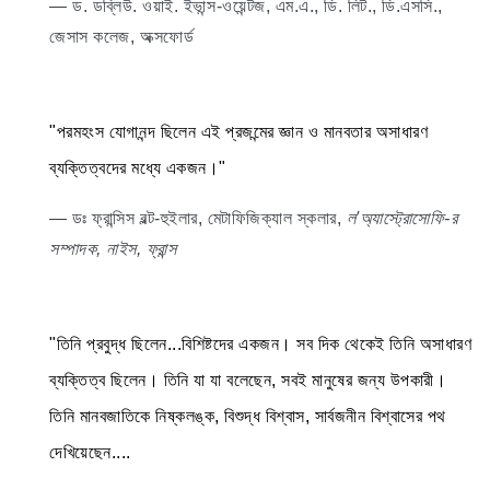
— ড. ডব্লিউ. ওয়াই. ইভান্স-ওয়েন্টজ, এম.এ., ডি. লিট., ডি.এসসি.,
জেসাস কলেজ, অক্সফোর্ড
"পরমহংস যোগানন্দ ছিলেন এই প্রজন্মের জ্ঞান ও মানবতার অসাধারণ
ব্যক্তিত্বদের মধ্যে একজন।"
— ডঃ ফ্রান্সিস রল্ট-হুইলার, মেটাফিজিক্যাল স্কলার,
ল'অ্যাস্ট্রোসোফি-র
সম্পাদক, নাইস, ফ্রান্স
"তিনি প্রবুদ্ধ ছিলেন...বিশিষ্টদের একজন। সব দিক থেকেই তিনি অসাধারণ
ব্যক্তিত্ব ছিলেন। তিনি যা যা বলেছেন, সবই মানুষের জন্য উপকারী।
তিনি মানবজাতিকে নিষ্কলঙ্ক, বিশুদ্ধ বিশ্বাস, সার্বজনীন বিশ্বাসের পথ
দেখিয়েছেন....