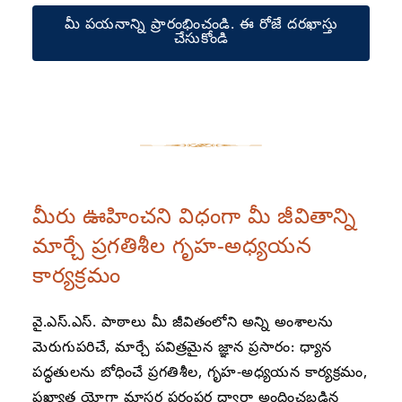
మీ పయనాన్ని ప్రారంభించండి. ఈ రోజే దరఖాస్తు
చేసుకోండి
మీరు ఊహించని విధంగా మీ జీవితాన్ని
మార్చే ప్రగతిశీల గృహ-అధ్యయన
కార్యక్రమం
వై.ఎస్.ఎస్. పాఠాలు మీ జీవితంలోని అన్ని అంశాలను
మెరుగుపరిచే, మార్చే పవిత్రమైన జ్ఞాన ప్రసారం: ధ్యాన
పద్ధతులను బోధించే ప్రగతిశీల, గృహ-అధ్యయన కార్యక్రమం,
ప్రఖ్యాత యోగా మాస్టర్ల పరంపర ద్వారా అందించబడిన