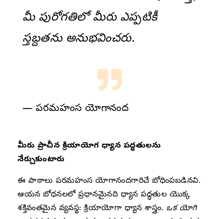
మీ పురోగతిలో మీరు ఎప్పటికీ
స్తబ్దతను అనుభవించరు.
— పరమహంస యోగానంద
మీరు ప్రాచీన క్రియాయోగ ధ్యాన పద్ధతులను
నేర్చుకుంటారు
ఈ పాఠాలు పరమహంస యోగానందగారిచే బోధింపబడినవి.
ఆయన బోధనలలో ప్రధానమైనది ధ్యాన పద్ధతుల యొక్క
శక్తివంతమైన వ్యవస్థ: క్రియాయోగా ధ్యాన శాస్త్రం.
ఒక యోగి