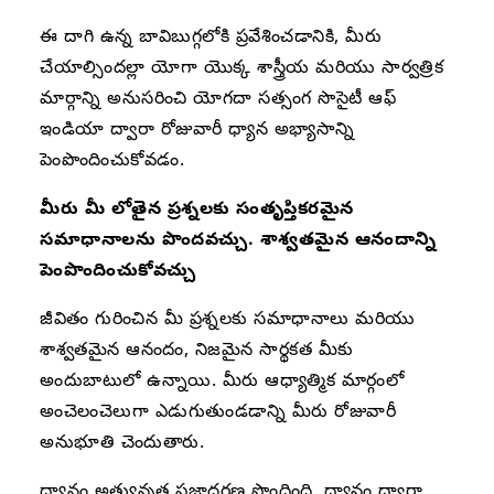
ఈ దాగి ఉన్న బావిబుగ్గలోకి ప్రవేశించడానికి, మీరు
చేయాల్సిందల్లా యోగా యొక్క శాస్త్రీయ మరియు సార్వత్రిక
మార్గాన్ని అనుసరించి యోగదా సత్సంగ సొసైటీ ఆఫ్
ఇండియా ద్వారా రోజువారీ ధ్యాన అభ్యాసాన్ని
పెంపొందించుకోవడం.
మీరు మీ లోతైన ప్రశ్నలకు సంతృప్తికరమైన
సమాధానాలను పొందవచ్చు. శాశ్వతమైన ఆనందాన్ని
పెంపొందించుకోవచ్చు
జీవితం గురించిన మీ ప్రశ్నలకు సమాధానాలు మరియు
శాశ్వతమైన ఆనందం, నిజమైన సార్థకత మీకు
అందుబాటులో ఉన్నాయి. మీరు ఆధ్యాత్మిక మార్గంలో
అంచెలంచెలుగా ఎడుగుతుండడాన్ని మీరు రోజువారీ
అనుభూతి చెందుతారు.
ధ్యానం అత్యున్నత ప్రజాదరణ పొందింది. ధ్యానం ద్వారా