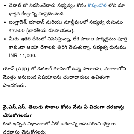
నేపాల్ లో నివసించేవారు సభ్యత్వం కోసం
కొపుండోల్
లోని మా
ధ్యాన కేంద్రాన్ని సంప్రదించండి.
బంగ్లాదేశ్, భూటాన్ మరియు మాల్దీవులలో సభ్యత్వ రుసుము
₹7,500 (భారతీయ రూపాయలు).
మీరు ఇతర దేశంలో నివసిస్తున్నా, లేక పాఠాల పాఠ్యక్రమం పూర్తి
కాకుండా ఆయా దేశాలకు తిరిగి వెళుతున్నా, సభ్యత్వ రుసుము
INR 11,000.
యాప్ (App) లో డిజిటల్ రూపంలో ఉన్న పాఠాలను, పాఠాలలోని
మొత్తం అనుబంధ విషయాలను చందాదారులు ఉచితంగా
పొందగలరు.
వై.ఎస్.ఎస్. తెలుగు పాఠాల కోసం నేను ఏ విధంగా దరఖాస్తు
చేసుకోగలను?
కింద ఇచ్చిన విధానాలలో ఏదో ఒకదాన్ని అనుసరించి భక్తులు
దరఖాస్తు చేసుకోగలరు: