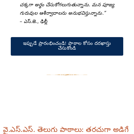
చక్కగా అర్థం చేసుకోగలుగుతున్నాను. మన పూజ్య
గురువుల ఆశీర్వాదాలను అనుభవిస్తున్నాను.”
– ఎస్.జె., ఢిల్లీ
ఇప్పుడే ప్రారంభించండి! పాఠాల కోసం దరఖాస్తు
చేసుకోండి
వై.ఎస్.ఎస్. తెలుగు పాఠాలు: తరచుగా అడిగే