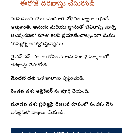
— ఈరోజే దరఖాస్తు చేసుకోండి
పరమహంస యోగానందగారి బోధనల ద్వారా లభించే
ఆత్మశాంతి, ఆనందం మరియు జ్ఞానంతో జీవితాన్ని మార్చే
ఆవిష్కరణలో మాతో కలిసి ప్రయాణించాల్సిందిగా మేము
మిమ్మల్ని ఆహ్వానిస్తున్నాము.
వై.ఎస్.ఎస్. పాఠాల కోసం మూడు సులభ మార్గాలలో
దరఖాస్తు చేసుకోండి.
మొదటి దశ:
ఒక ఖాతాను సృష్టించండి.
రెండవ దశ:
అప్లికేషన్ ‌ను పూర్తి చేయండి.
మూడవ దశ:
ప్రతిజ్ఞపై డిజిటల్ రూపంలో సంతకం చేసి
ఆన్‌లైన్‌లో దాఖలు చేయండి.