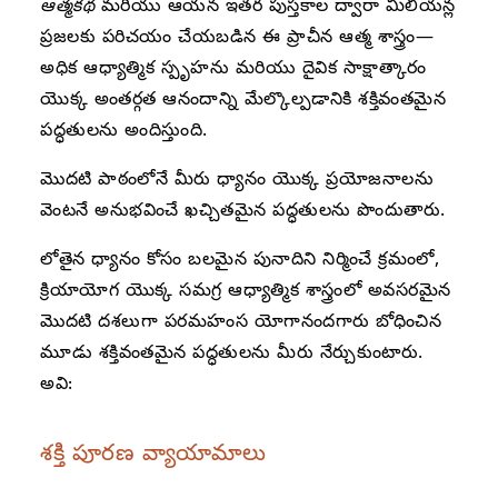
ఆత్మకథ
మరియు ఆయన ఇతర పుస్తకాల ద్వారా మిలియన్ల
ప్రజలకు పరిచయం చేయబడిన ఈ ప్రాచీన ఆత్మ శాస్త్రం—
అధిక ఆధ్యాత్మిక స్పృహను మరియు దైవిక సాక్షాత్కారం
యొక్క అంతర్గత ఆనందాన్ని మేల్కొల్పడానికి శక్తివంతమైన
పద్ధతులను అందిస్తుంది.
మొదటి పాఠంలోనే మీరు ధ్యానం యొక్క ప్రయోజనాలను
వెంటనే అనుభవించే ఖచ్చితమైన పద్ధతులను పొందుతారు.
లోతైన ధ్యానం కోసం బలమైన పునాదిని నిర్మించే క్రమంలో,
క్రియాయోగ యొక్క సమగ్ర ఆధ్యాత్మిక శాస్త్రంలో అవసరమైన
మొదటి దశలుగా పరమహంస యోగానందగారు బోధించిన
మూడు శక్తివంతమైన పద్ధతులను మీరు నేర్చుకుంటారు.
అవి:
శక్తి పూరణ వ్యాయామాలు