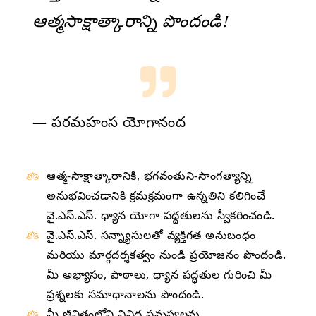
ఆత్మసాక్షాత్కారాన్ని పొందండి!
— పరమహంస యోగానంద
ఆత్మ-సాక్షాత్కారానికి, భగవంతుని-సాంగత్యాన్ని
అనుభవించడానికి క్రమక్రమంగా ఉన్నతిని కలిగించే
వై.ఎస్.ఎస్. ధ్యాన యోగా పద్ధతులను స్వీకరించండి.
వై.ఎస్.ఎస్. సన్న్యాసులతో వ్యక్తిగత అనుబంధం
మరియు మార్గదర్శకత్వం నుండి ప్రయోజనం పొందండి.
మీ అభ్యాసం, పాఠాలు, ధ్యాన పద్ధతుల గురించి మీ
ప్రశ్నలకు సమాధానాలను పొందండి.