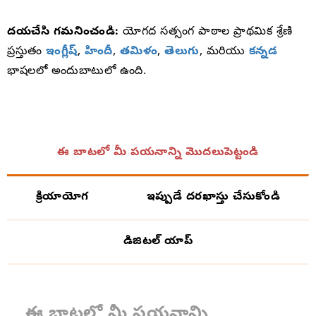
దయచేసి గమనించండి:
యోగద సత్సంగ పాఠాల ప్రాథమిక శ్రేణి
ప్రస్తుతం
ఇంగ్లీష్
,
హిందీ
,
తమిళం
,
తెలుగు
, మరియు
కన్నడ
భాషలలో అందుబాటులో ఉంది.
ఈ బాటలో మీ పయనాన్ని మొదలుపెట్టండి
క్రియాయోగ
ఇప్పుడే దరఖాస్తు చేసుకోండి
డిజిటల్ యాప్
ఈ బాటలో మీ పయనాన్ని