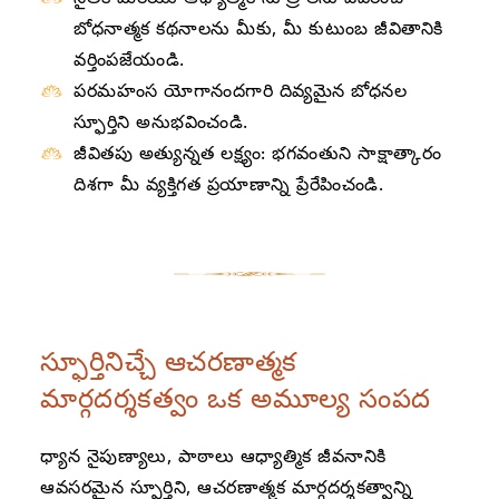
నైతిక మరియు ఆధ్యాత్మిక సూత్రాలను వివరించే
బోధనాత్మక కథనాలను మీకు, మీ కుటుంబ జీవితానికి
వర్తింపజేయండి.
పరమహంస యోగానందగారి దివ్యమైన బోధనల
స్ఫూర్తిని అనుభవించండి.
జీవితపు అత్యున్నత లక్ష్యం: భగవంతుని సాక్షాత్కారం
దిశగా మీ వ్యక్తిగత ప్రయాణాన్ని ప్రేరేపించండి.
స్ఫూర్తినిచ్చే ఆచరణాత్మక
మార్గదర్శకత్వం ఒక అమూల్య సంపద
ధ్యాన నైపుణ్యాలు, పాఠాలు ఆధ్యాత్మిక జీవనానికి
ఆవసరమైన స్ఫూర్తిని, ఆచరణాత్మక మార్గదర్శకత్వాన్ని