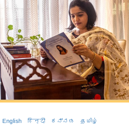
English
हिन्दी
ಕನ್ನಡ
தமிழ்