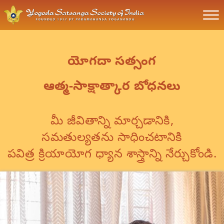
యోగదా సత్సంగ
ఆత్మ-సాక్షాత్కార బోధనలు
మీ జీవితాన్ని మార్చడానికి,
సమతుల్యతను సాధించటానికి
పవిత్ర క్రియాయోగ ధ్యాన శాస్త్రాన్ని నేర్చుకోండి.