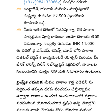
(+977)9841330662
) సంప్రదించగలరు.
బంగ్లాదేశ్, భూటాన్ మరియు మాల్దీవులలో
సభ్యత్వ రుసుము ₹7,500 (భారతీయ
రూపాయలు).
మీరు ఇతర దేశంలో నివసిస్తున్నా, లేక పాఠాల
పాఠ్యక్రమం పూర్తి కాకుండా ఆయా దేశాలకు తిరిగి
వెళుతున్నా, సభ్యత్వ రుసుము INR 11,000.
ఈ ధరలో వై.ఎస్.ఎస్. లెసన్స్ యాప్ ‌లోని పాఠాల
డిజిటల్ వెర్షన్ ‌కి కాంప్లిమెంటరీ యాక్సెస్ మరియు మీ
బేసిక్ లెసన్స్ సిరీస్ సబ్‌స్క్రిప్షన్ వ్యవధిలో, పాఠాలకు
సంబంధించిన మొత్తం సహాయక సమాచారం ఉంటుంది.
ప్రత్యేక గమనిక:
మేము పాఠాల కొత్త ఎడిషన్ ‌ను
వీలైనంత తక్కువ ధరకు పరిచయం చేస్తున్నాము.
తద్ద్వారా పాఠాలు అందరికీ అందుబాటులోకి వస్తాయి.
పరమహంస యోగానందగారి కృషిని అన్ని దేశాల్లోని
ప్రజలకు వ్యాప్తి చేయడం కోసం యోగదా సత్సంగ