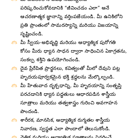
మీ జీవితంలోని వివిధ సమస్యలను
పరిష్కరించుకోవడానికి “జీవించడం ఎలా” అనే
ఆచరణాత్మక జ్ఞానాన్ని వర్తింపజేయండి. మీ ఉనికిలోని
ప్రతి ప్రాంతంలో సామరస్యాన్ని మరియు విజయాన్ని
సృష్టించండి.
మీ స్వీయ-అభివృద్ధి మరియు ఆధ్యాత్మిక పురోగతి
కోసం మీరు ధ్యాన సాధన ద్వారా సాధించిన ఏకాగ్రతను,
సంకల్ప శక్తిని ఉపయోగించండి.
దైవ ప్రేరేపిత ప్రార్థనలు, కవిత్వంతో మీలో దేవుని పట్ల
హృదయపూర్వకమైన భక్తి శ్రద్ధలను మేల్కొల్పండి.
మీ హేతువాద దృక్పధాన్ని, మీ హృదయాన్ని సంతృప్తి
పరచడానికి ధ్యాన పద్ధతులు ఆధారపడిన శాస్త్రీయ
సూత్రాలు మరియు తత్వశాస్త్రం గురించి అవగాహన
పొందండి.
శారీరక, మానసిక, ఆధ్యాత్మిక రుగ్మతల శాస్త్రీయ
నివారణ, స్వస్థత ఎలా పొందాలో తెలుసుకోండి.