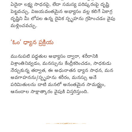
ఏదైనా లక్ష్య సాధనపై, లేదా సమస్య పరిష్కరంపై దృష్టి
పెట్టవచ్చు. విజయవంతమైన అభ్యాసం వల్ల కలిగే ఏకాగ్ర
దృష్టిని మీ లోపల ఉన్న దైవిక స్పృహను గ్రహించడం వైపు
మళ్లించవచ్చు.
‘ఓం’ ధ్యాన ప్రక్రియ
మునుపటి పద్ధతుల అభ్యాసం ద్వారా, శరీరానికి
విశ్రాంతినివ్వడం, మనస్సును కేంద్రీకరించడం, సాధకుడు
నేర్చుకున్న తర్వాత, ఈ అధునాతన ధ్యాన సాధన, మన
అవగాహనను/స్పృహను శరీరం, మనస్సు అనే
పరిమితులను దాటి మనలో అనంతమైన సామర్థ్యం,
ఆనందాల సాక్షాత్కారం వైపుకి విస్తరిస్తుంది.