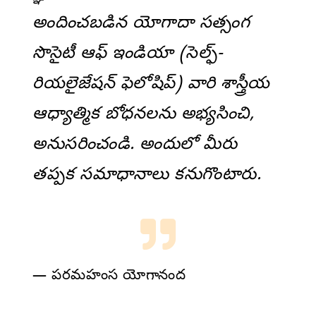
అందించబడిన యోగాదా సత్సంగ
సొసైటీ ఆఫ్ ఇండియా (సెల్ఫ్-
రియలైజేషన్ ఫెలోషిప్) వారి శాస్త్రీయ
ఆధ్యాత్మిక బోధనలను అభ్యసించి,
అనుసరించండి. అందులో మీరు
తప్పక సమాధానాలు కనుగొంటారు.
— పరమహంస యోగానంద