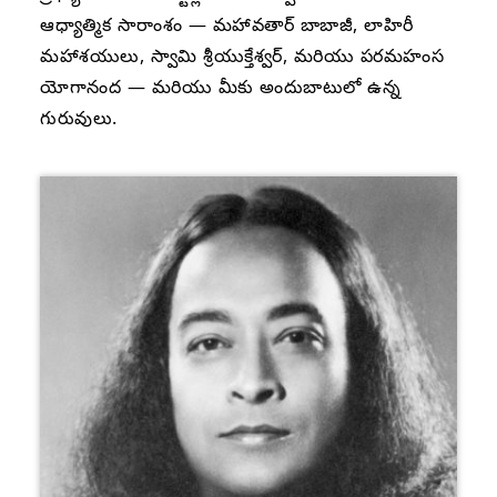
ఆధ్యాత్మిక సారాంశం — మహావతార్ బాబాజీ, లాహిరీ
మహాశయులు, స్వామి శ్రీయుక్తేశ్వర్, మరియు పరమహంస
యోగానంద — మరియు మీకు అందుబాటులో ఉన్న
గురువులు.