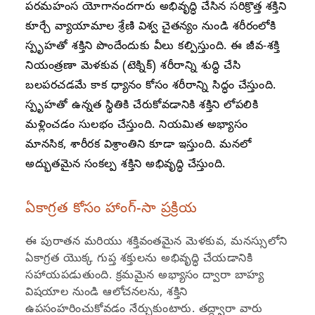
పరమహంస యోగానందగారు అభివృద్ధి చేసిన సరిక్రొత్త శక్తిని
కూర్చే వ్యాయామాల శ్రేణి విశ్వ చైతన్యం నుండి శరీరంలోకి
స్పృహతో శక్తిని పొందేందుకు వీలు కల్పిస్తుంది. ఈ జీవ-శక్తి
నియంత్రణా మెళకువ (టెక్నిక్) శరీరాన్ని శుద్ధి చేసి
బలపరచడమే కాక ధ్యానం కోసం శరీరాన్ని సిద్ధం చేస్తుంది.
స్పృహతో ఉన్నత స్థితికి చేరుకోవడానికి శక్తిని లోపలికి
మళ్లించడం సులభం చేస్తుంది. నియమిత అభ్యాసం
మానసిక, శారీరక విశ్రాంతిని కూడా ఇస్తుంది. మనలో
అద్భుతమైన సంకల్ప శక్తిని అభివృద్ధి చేస్తుంది.
ఏకాగ్రత కోసం హాంగ్-సా ప్రక్రియ
ఈ పురాతన మరియు శక్తివంతమైన మెళకువ, మనస్సులోని
ఏకాగ్రత యొక్క గుప్త శక్తులను అభివృద్ధి చేయడానికి
సహాయపడుతుంది. క్రమమైన అభ్యాసం ద్వారా బాహ్య
విషయాల నుండి ఆలోచనలను, శక్తిని
ఉపసంహరించుకోవడం నేర్చుకుంటారు. తద్ద్వారా వారు