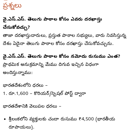
ప్రశ్నలు
వై.ఎస్.ఎస్. తెలుగు పాఠాల కోసం ఎవరు దరఖాస్తు
చేసుకోవచ్చు?
తాజా దరఖాస్తుదారులు, ప్రస్తుత పాఠాల సభ్యులు, వారు నివసిస్తున్న
దేశం ఏదైనా తెలుగు పాఠాల కోసం దరఖాస్తు చేసుకోవచ్చును.
వై.ఎస్.ఎస్. తెలుగు పాఠాల కోసం నమోదు రుసుము ఎంత?
ప్రాథమిక అనుక్రమాన్ని మేము దిగువ ఇచ్చిన విధంగా
అందిస్తున్నాము:
భారతదేశంలోని ధరలు –
1. రూ.1,600 – కొరియర్/స్పెషల్ పోస్ట్ ద్వారా
భారతదేశానికి వెలుపల ధరలు –
శ్రీలంకలోని వ్యక్తులకు చందా రుసుము ₹4,500 (భారతీయ
రూపాయలు).