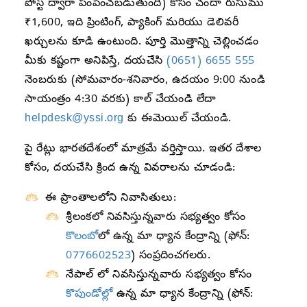
పోస్ట్ ద్వారా పంపించబడుతుంది) కోసం చందా రుసుము
₹1,600, ఇది ప్రింటింగ్, ప్యాకింగ్ మరియు డెలివరీ
ఖర్చులను కూడి ఉంటుంది. పూర్తి మొత్తాన్ని చెల్లించడం
మీకు కష్టంగా అనిపిస్తే, దయచేసి
(0651) 6655 555
నెంబరుకు (సోమవారం-శనివారం, ఉదయం 9:00 నుండి
సాయంత్రం 4:30 వరకు) కాల్ చేయండి లేదా
helpdesk@yssi.org
కు ఈమెయిల్ చేయండి.
పై రేట్లు భారతదేశంలో మాత్రమే వర్తిస్తాయి. ఇతర దేశాల
కోసం, దయచేసి క్రింద ఉన్న వివరాలను చూడండి:
ఈ ప్రాంతాలలోని నివాసితులు:
శ్రీలంకలో నివసిస్తున్నవారు సభ్యత్వం కోసం
కొలంబో
లో ఉన్న మా ధ్యాన కేంద్రాన్ని (ఫోన్:
0776602523
) సంప్రదించగలరు.
నేపాల్ లో నివసిస్తున్నవారు సభ్యత్వం కోసం
కొపుండోల్
లో ఉన్న మా ధ్యాన కేంద్రాన్ని (ఫోన్: