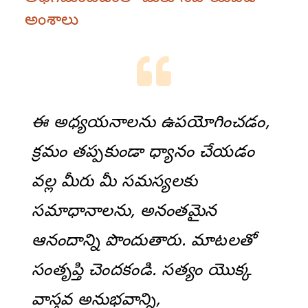
అంశాలు
ఈ అధ్యయనాలను ఉపయోగించడం,
క్రమం తప్పకుండా ధ్యానం చేయడం
వల్ల మీరు మీ సమస్యలకు
సమాధానాలను, అనంతమైన
ఆనందాన్ని పొందుతారు. మాటలతో
సంతృప్తి చెందకండి. సత్యం యొక్క
వాస్తవ అనుభవాన్ని,