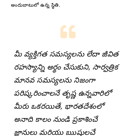
అందుబాటులో ఉన్న స్థితి.
మీ వ్యక్తిగత సమస్యలను లేదా జీవిత
రహస్యాన్ని అర్థం చేసుకుని, సార్వత్రిక
మానవ సమస్యలను నిజంగా
పరిష్కరించాలనే తృష్ణ ఉన్నవారిలో
మీరు ఒకరయితే, భారతదేశంలో
అనాది కాలం నుండి ప్రకాశించే
జ్ఞానులు మరియు ఋషులచే