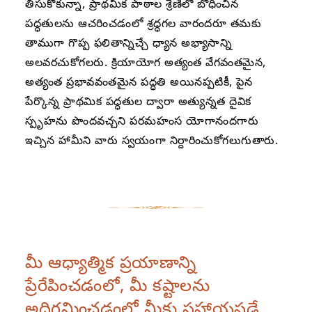
తీసుకోకున్నా, ప్రాథమిక పాఠాల శ్రేణిలో బోధించిన
పద్ధతులను ఆచరించడంలో శ్రద్ధగల వారందరూ తమకు
తాముగా గొప్ప ఫలితాన్నిచ్చే ధ్యాన అభ్యాసాన్ని
అలవరచుకోగలరు. క్రియాయోగ అత్యంత వేగవంతమైన,
అత్యంత ప్రభావవంతమైన పద్ధతి అయినప్పటికీ, పైన
పేర్కొన్న ప్రాథమిక పద్ధతుల ద్వారా అత్యున్నత దైవిక
స్పృహను పొందవచ్చని పరమహంస యోగానందగారు
ఇచ్చిన హామీని వారు స్వయంగా నిర్దారించుకోగలుగుతారు.
మీ ఆధ్యాత్మిక ప్రయాణాన్ని
ప్రేరేపించడంలో, మీ కష్టాలను
అధిగమించడంలో మీకు సహాయపడే