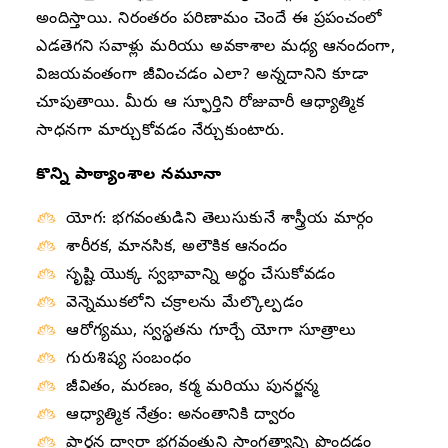
అందిస్తాయి. నిరంతరం పరిణామం చెందే ఈ ప్రపంచంలో
ఎడతెగని సవాళ్లు మరియు అవకాశాల మధ్య ఆనందంగా,
విజయవంతంగా జీవించడం ఎలా? అన్నదానిని కూడా
చూపుతాయి. మీరు ఆ స్ఫూర్తిని రోజువారీ ఆధ్యాత్మిక
సాధనగా మార్చుకోవడం నేర్చుకుంటారు.
కొన్ని పాఠ్యాంశాల నమూనా
యోగ: భగవంతుడిని తెలుసుకునే శాస్త్రీయ మార్గం
శారీరక, మానసిక, అలౌకిక ఆనందం
సృష్టి యొక్క స్వభావాన్ని అర్థం చేసుకోవడం
వెన్నెముకలోని చక్రాలను మేల్కొల్పడం
ఆరోగ్యము, స్వస్థతను గూర్చే యోగా సూత్రాలు
గురుశిష్య సంబంధం
జీవితం, మరణం, కర్మ మరియు పునర్జన్మ
ఆధ్యాత్మిక నేత్రం: అనంతానికి ద్వారం
ప్రార్థన ద్వారా భగవంతుని సాంగత్యాన్ని పొందడం