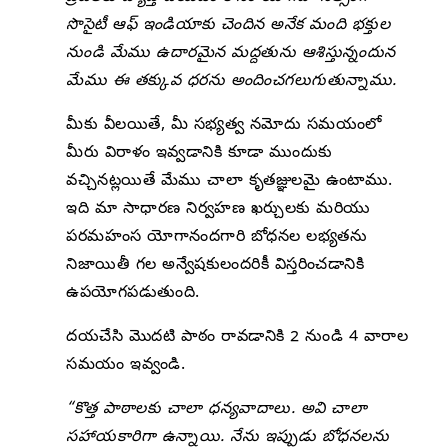
సొసైటీ ఆఫ్ ఇండియాకు చెందిన అనేక మంది భక్తుల
నుండి మేము ఉదారమైన మద్దతును ఆశిస్తున్నందున
మేము ఈ తక్కువ ధరను అందించగలుగుతున్నాము.
మీకు వీలయితే, మీ సభ్యత్వ నమోదు సమయంలో
మీరు విరాళం ఇవ్వడానికి కూడా ముందుకు
వచ్చినట్లయితే మేము చాలా కృతజ్ఞులమై ఉంటాము.
ఇది మా సాధారణ నిర్వహణ ఖర్చులకు మరియు
పరమహంస యోగానందగారి బోధనల లభ్యతను
నిజాయితీ గల అన్వేషకులందరికీ విస్తరించడానికి
ఉపయోగపడుతుంది.
దయచేసి మొదటి పాఠం రావడానికి 2 నుండి 4 వారాల
సమయం ఇవ్వండి.
“కొత్త పాఠాలకు చాలా ధన్యవాదాలు. అవి చాలా
సహాయకారిగా ఉన్నాయి. నేను ఇప్పుడు బోధనలను