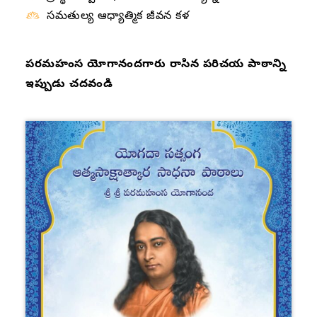
సమతుల్య ఆధ్యాత్మిక జీవన కళ
పరమహంస యోగానందగారు రాసిన పరిచయ పాఠాన్ని
ఇప్పుడు చదవండి