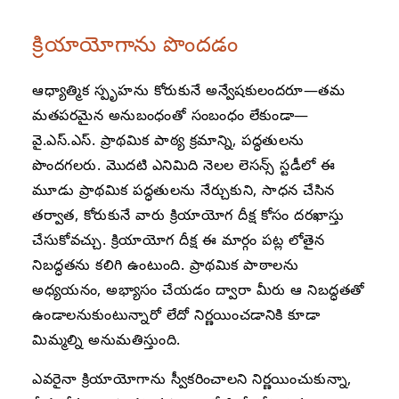
క్రియాయోగాను పొందడం
ఆధ్యాత్మిక స్పృహను కోరుకునే అన్వేషకులందరూ—తమ
మతపరమైన అనుబంధంతో సంబంధం లేకుండా—
వై.ఎస్.ఎస్. ప్రాథమిక పాఠ్య క్రమాన్ని, పద్ధతులను
పొందగలరు. మొదటి ఎనిమిది నెలల లెసన్స్ స్టడీలో ఈ
మూడు ప్రాథమిక పద్ధతులను నేర్చుకుని, సాధన చేసిన
తర్వాత, కోరుకునే వారు క్రియాయోగ దీక్ష కోసం దరఖాస్తు
చేసుకోవచ్చు. క్రియాయోగ దీక్ష ఈ మార్గం పట్ల లోతైన
నిబద్ధతను కలిగి ఉంటుంది. ప్రాథమిక పాఠాలను
అధ్యయనం, అభ్యాసం చేయడం ద్వారా మీరు ఆ నిబద్ధతతో
ఉండాలనుకుంటున్నారో లేదో నిర్ణయించడానికి కూడా
మిమ్మల్ని అనుమతిస్తుంది.
ఎవరైనా క్రియాయోగాను స్వీకరించాలని నిర్ణయించుకున్నా,