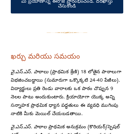
మీ ప్రయాణాన్ని ఈరోజే ప్రారంభించండి. దరఖాస్తు
చేసుకోండి
ఖర్చు మరియు సమయం
వై.ఎస్.ఎస్. పాఠాలు
(ప్రాథమిక శ్రేణి) 18 లోతైన పాఠాలుగా
విభజించబడ్డాయి (సుమారుగా ఒక్కొక్కటి 24-40 పేజీలు).
విద్యార్థులు ప్రతి రెండు వారాలకు ఒక పాఠం చొప్పున 9
నెలల పాటు అందుకుంటారు. క్రియాయోగా యొక్క అన్ని
సన్నాహక ప్రాథమిక ధ్యాన పద్ధతులు ఈ వ్యవధి ముగింపు
నాటికి మీకు మెయిల్ చేయబడతాయి.
వై.ఎస్.ఎస్. పాఠాల
ప్రాథమిక అనుక్రమం (కొరియర్/స్పెషల్