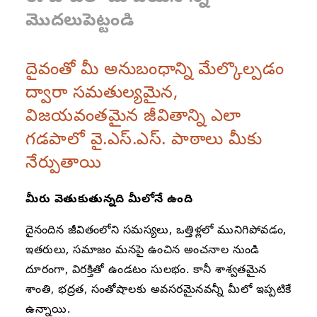
మొదలుపెట్టండి
దైవంతో మీ అనుబంధాన్ని మేల్కొల్పడం
ద్వారా సమతుల్యమైన,
విజయవంతమైన జీవితాన్ని ఎలా
గడపాలో వై.ఎస్.ఎస్. పాఠాలు మీకు
నేర్పుతాయి
మీరు వెతుకుతున్నది మీలోనే ఉంది
దైనందిన జీవితంలోని సమస్యలు, ఒత్తిళ్లలో మునిగిపోవడం,
ఇతరులు, సమాజం మనపై ఉంచిన అంచనాల నుండి
దూరంగా, విరక్తితో ఉండటం సులభం. కానీ శాశ్వతమైన
శాంతి, భద్రత, సంతోషాలకు అవసరమైనవన్నీ మీలో ఇప్పటికే
ఉన్నాయి.