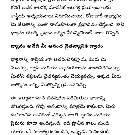
కలిగే అనేక శారీరక, మానసిక ఆరోగ్య ప్రయోజనాలను
శాస్త్రీయ అధ్యయనాలు నిరూపించాయి. రోజువారీ అభ్యాసం
మీ జీవితాన్ని ఎంతో సానుకూలంగా ప్రభావితం చేస్తుంది. కానీ
ధ్యానం యొక్క ప్రధాన లక్ష్యం వీటన్నిటికంటే చాలా గొప్పది.
ధ్యానం అనేది మీ ఆనంద చైతన్యానికి ద్వారం
ధ్యానాన్ని శాస్త్రీయంగా ఆచరించినప్పుడు, మీరు మీ
మనస్సు, శ్వాస మరియు హృదయాలను శాంతపరచవచ్చు.
మీలోని శక్తులను చైతన్యవంతం చెయ్యవచ్చు. అక్కడ మీరు
ఆత్మానందాన్ని, ఏకత్వాన్ని గ్రహించవచ్చు.
ఈ ఆత్మావగాహన జీవన్మరణ పరిమితుల భావాన్ని
తొలగిస్తుంది. గొప్ప ఆనందాన్ని మాత్రమే కాకుండా, మీరు
ఊహించిన దానికంటే ఎక్కువ శాంతి, జ్ఞానం మరియు
ప్రేమను కూడా అందిస్తుంది. ఇది ప్రాచీన కాలం నుండి
యోగులచే సాక్షాత్కరింపబడిన, ఇప్పుడు మనందరికీ