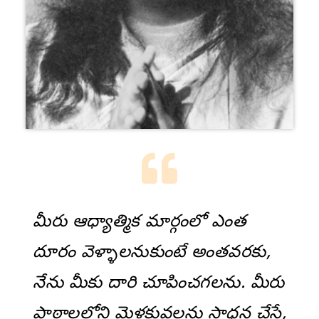
మీరు ఆధ్యాత్మిక మార్గంలో ఎంత
దూరం వెళ్ళాలనుకుంటే అంతవరకు,
నేను మీకు దారి చూపించగలను. మీరు
పాఠాలలోని మెళకువలను సాధన చేస్తే,