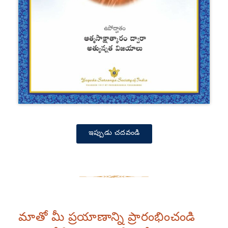
ఇప్పుడు చదవండి
మాతో మీ ప్రయాణాన్ని ప్రారంభించండి