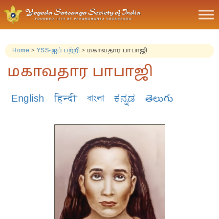
Home
>
YSS-ஐப் பற்றி
>
மகாவதார பாபாஜி
மகாவதார பாபாஜி
English
हिन्दी
বাংলা
ಕನ್ನಡ
తెలుగు