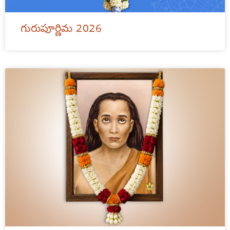
గురుపూర్ణిమ 2026