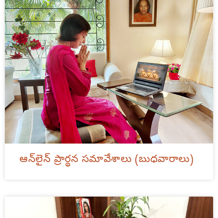
ఆన్‌లైన్ ప్రార్థన సమావేశాలు (బుధవారాలు)