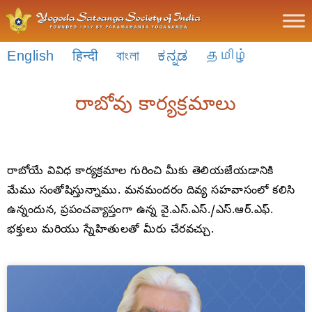
English
हिन्दी
বাংলা
ಕನ್ನಡ
தமிழ்
రాబోవు కార్యక్రమాలు
రాబోయే వివిధ కార్యక్రమాల గురించి మీకు తెలియజేయడానికి
మేము సంతోషిస్తున్నాము. మనమందరం దివ్య సహవాసంలో కలిసి
ఉన్నందున, ప్రపంచవ్యాప్తంగా ఉన్న వై.ఎస్.ఎస్./ఎస్.ఆర్.ఎఫ్.
భక్తులు మరియు స్నేహితులతో మీరు చేరవచ్చు.