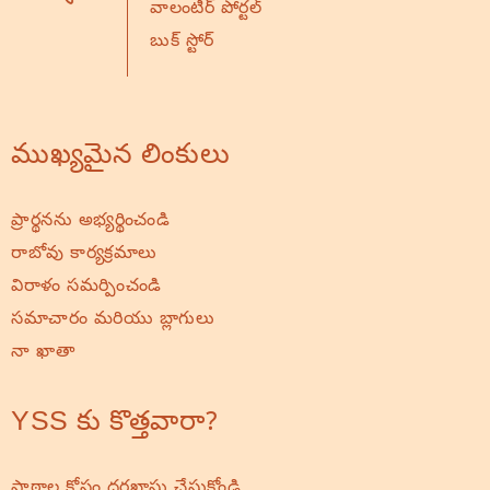
వాలంటీర్ పోర్టల్
బుక్ స్టోర్
ముఖ్యమైన లింకులు
ప్రార్థనను అభ్యర్థించండి
రాబోవు కార్యక్రమాలు
విరాళం సమర్పించండి
సమాచారం మరియు బ్లాగులు
నా ఖాతా
YSS కు కొత్తవారా?
పాఠాల కోసం దరఖాస్తు చేసుకోండి