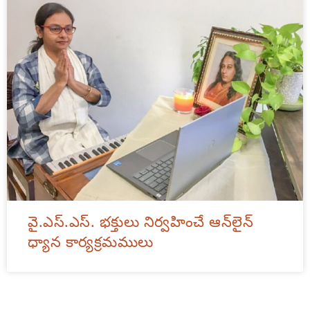
వై.ఎస్.ఎస్. భక్తులు నిర్వహించే ఆన్‌లైన్
ధ్యాన కార్యక్రమములు