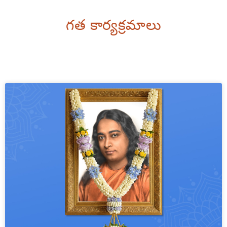
గత కార్యక్రమాలు