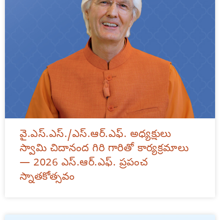
వై.ఎస్.ఎస్./ఎస్.ఆర్.ఎఫ్. అధ్యక్షులు
స్వామి చిదానంద గిరి గారితో కార్యక్రమాలు
— 2026 ఎస్.ఆర్.ఎఫ్. ప్రపంచ
స్నాతకోత్సవం