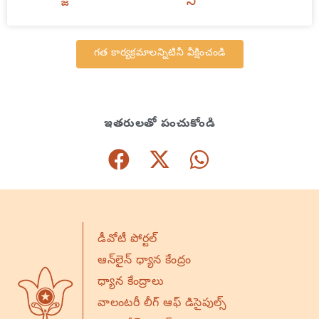
గత కార్యక్రమాలన్నిటినీ వీక్షించండి
ఇతరులతో పంచుకోండి
డీవోటీ పోర్టల్
ఆన్‌లైన్ ధ్యాన కేంద్రం
ధ్యాన కేంద్రాలు
వాలంటరీ లీగ్ ఆఫ్ డిసైపుల్స్