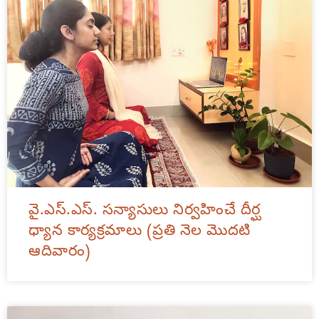
వై.ఎస్.ఎస్. సన్యాసులు నిర్వహించే దీర్ఘ
ధ్యాన కార్యక్రమాలు (ప్రతి నెల మొదటి
ఆదివారం)