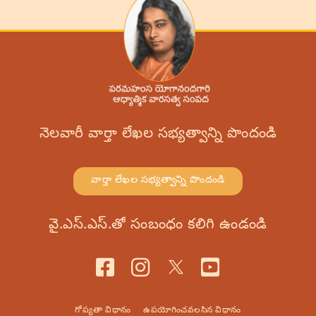
నెలవారీ వార్తా లేఖల సభ్యత్వాన్ని పొందండి
వార్తా లేఖల సభ్యత్వాన్ని పొందండి
వై.ఎస్.ఎస్.తో సంబంధం కలిగి ఉండండి
గోప్యతా విధానం
ఉపయోగించవలసిన విధానం