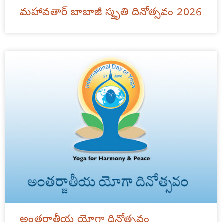
మహావతార్ బాబాజీ స్మృతి దినోత్సవం 2026
అంతర్జాతీయ యోగా దినోత్సవం