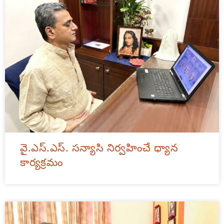
వై.ఎస్.ఎస్. సన్యాసి నిర్వహించే ధ్యాన
కార్యక్రమం