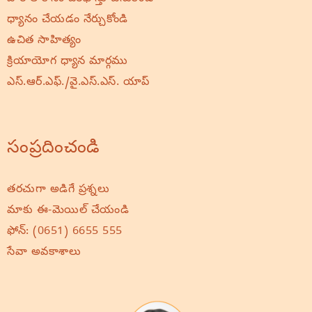
ధ్యానం చేయడం నేర్చుకోండి
ఉచిత సాహిత్యం
క్రియాయోగ ధ్యాన మార్గము
ఎస్.ఆర్.ఎఫ్./వై.ఎస్.ఎస్. యాప్
సంప్రదించండి
తరచుగా అడిగే ప్రశ్నలు
మాకు ఈ-మెయిల్ చేయండి
ఫోన్:
(0651) 6655 555
సేవా అవకాశాలు