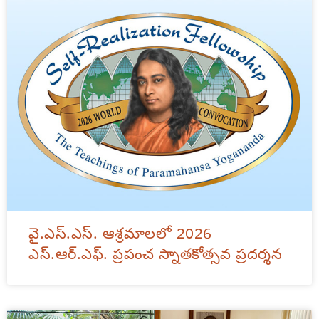
వై.ఎస్.ఎస్. ఆశ్రమాలలో 2026
ఎస్.ఆర్.ఎఫ్. ప్రపంచ స్నాతకోత్సవ ప్రదర్శన