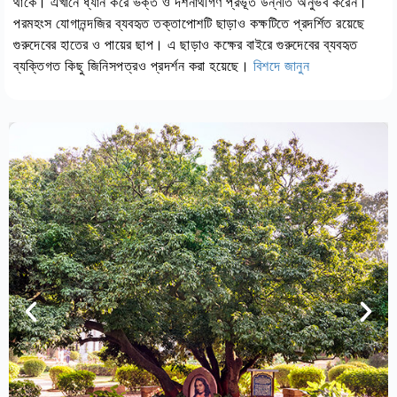
থাকে। এখানে ধ্যান করে ভক্ত ও দর্শনার্থীগণ প্রভূত উন্নতি অনুভব করেন।
পরমহংস যোগানন্দজির ব্যবহৃত তক্তাপোশটি ছাড়াও কক্ষটিতে প্রদর্শিত রয়েছে
গুরুদেবের হাতের ও পায়ের ছাপ। এ ছাড়াও কক্ষের বাইরে গুরুদেবের ব্যবহৃত
ব্যক্তিগত কিছু জিনিসপত্রও প্রদর্শন করা হয়েছে।
বিশদে জানুন