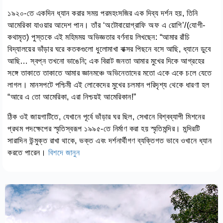
১৯২০-তে একদিন ধ্যান করার সময় পরমহংসজির এক দিব্য দর্শন হয়, তিনি
আমেরিকা যাওয়ার আদেশ পান। তাঁর ‘অটোবায়োগ্রাফি অফ এ য়োগি’/(যোগী-
কথামৃত) পুস্তকে এই মহিমময় অভিজ্ঞতার বর্ণনায় লিখছেন: “আমার রাঁচি
বিদ্যালয়ের ভাঁড়ার ঘরে কতকগুলো ধুলোমাখা বাক্সর পিছনে বসে আছি, ধ্যানে ডুবে
আছি… স্বপ্ন তখনো ভাঙেনি; এক বিরাট জনতা আমার মুখের দিকে আগ্রহের
সঙ্গে তাকাতে তাকাতে আমার জ্ঞানমঞ্চে অভিনেতাদের মতো একে একে চলে যেতে
লাগল। মানসপটে পশ্চিমী এই লোকেদের মুখের চলমান পরিদৃশ্য থেকে ধারণা হল
“আরে এ তো আমেরিকা, এরা নিশ্চয়ই আমেরিকান!”
ঠিক ওই জায়গাটিতে, যেখানে পূর্বে ভাঁড়ার ঘর ছিল, সেখানে বিশ্বব্যাপী মিশনের
প্রথম পদক্ষেপের স্মৃতিস্বরূপ ১৯৯৫-তে নির্মাণ করা হয় স্মৃতিমন্দির। মন্দিরটি
সারাদিন উন্মুক্ত রাখা থাকে, ভক্ত এবং দর্শনার্থীগণ ব্যক্তিগত ভাবে ওখানে ধ্যান
করতে পারেন।
বিশদে জানুন