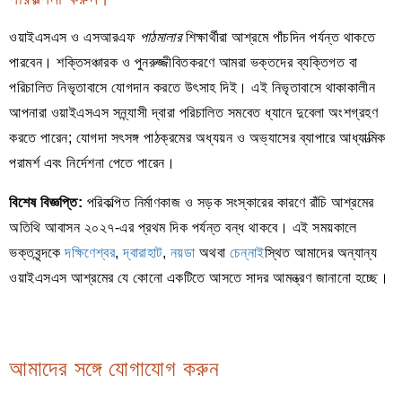
ওয়াইএসএস ও এসআরএফ
পাঠমালার
শিক্ষার্থীরা আশ্রমে পাঁচদিন পর্যন্ত থাকতে
পারবেন। শক্তিসঞ্চারক ও পুনরুজ্জীবিতকরণে আমরা ভক্তদের ব্যক্তিগত বা
পরিচালিত নিভৃতাবাসে যোগদান করতে উৎসাহ দিই। এই নিভৃতাবাসে থাকাকালীন
আপনারা ওয়াইএসএস সন্ন্যাসী দ্বারা পরিচালিত সমবেত ধ্যানে দুবেলা অংশগ্রহণ
করতে পারেন; যোগদা সৎসঙ্গ পাঠক্রমের অধ্যয়ন ও অভ্যাসের ব্যাপারে আধ্যাত্মিক
পরামর্শ এবং নির্দেশনা পেতে পারেন।
বিশেষ বিজ্ঞপ্তি:
পরিকল্পিত নির্মাণকাজ ও সড়ক সংস্কারের কারণে রাঁচি আশ্রমের
অতিথি আবাসন ২০২৭-এর প্রথম দিক পর্যন্ত বন্ধ থাকবে। এই সময়কালে
ভক্তবৃন্দকে
দক্ষিণেশ্বর
,
দ্বারাহাট
,
নয়ডা
অথবা
চেন্নাই
স্থিত আমাদের অন্যান্য
ওয়াইএসএস আশ্রমের যে কোনো একটিতে আসতে সাদর আমন্ত্রণ জানানো হচ্ছে।
আমাদের সঙ্গে যোগাযোগ করুন