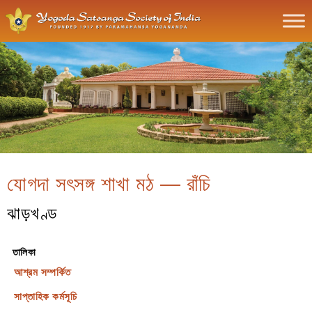
যোগদা সৎসঙ্গ শাখা মঠ — রাঁচি
ঝাড়খণ্ড
তালিকা
আশ্রম সম্পর্কিত
সাপ্তাহিক কর্মসূচি