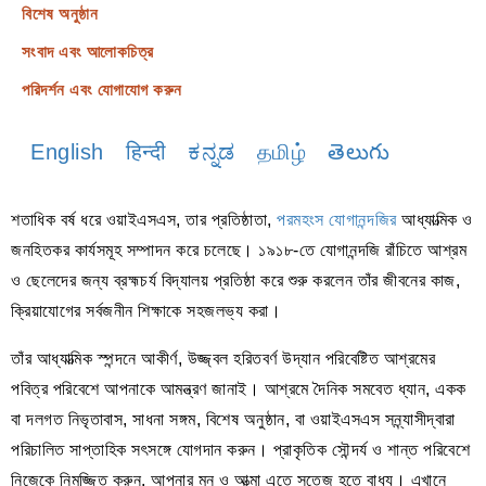
বিশেষ অনুষ্ঠান
সংবাদ এবং আলোকচিত্র
পরিদর্শন এবং যোগাযোগ করুন
English
हिन्दी
ಕನ್ನಡ
தமிழ்
తెలుగు
শতাধিক বর্ষ ধরে ওয়াইএসএস, তার প্রতিষ্ঠাতা,
পরমহংস যোগানন্দজির
আধ্যাত্মিক ও
জনহিতকর কার্যসমূহ সম্পাদন করে চলেছে। ১৯১৮-তে যোগানন্দজি রাঁচিতে আশ্রম
ও ছেলেদের জন্য ব্রহ্মচর্য বিদ্যালয় প্রতিষ্ঠা করে শুরু করলেন তাঁর জীবনের কাজ,
ক্রিয়াযোগের সর্বজনীন শিক্ষাকে সহজলভ্য করা।
তাঁর আধ্যাত্মিক স্পন্দনে আকীর্ণ, উজ্জ্বল হরিতবর্ণ উদ্যান পরিবেষ্টিত আশ্রমের
পবিত্র পরিবেশে আপনাকে আমন্ত্রণ জানাই। আশ্রমে দৈনিক সমবেত ধ্যান, একক
বা দলগত নিভৃতাবাস, সাধনা সঙ্গম, বিশেষ অনুষ্ঠান, বা ওয়াইএসএস সন্ন্যাসীদ্বারা
পরিচালিত সাপ্তাহিক সৎসঙ্গে যোগদান করুন। প্রাকৃতিক সৌন্দর্য ও শান্ত পরিবেশে
নিজেকে নিমজ্জিত করুন, আপনার মন ও আত্মা এতে সতেজ হতে বাধ্য। এখানে