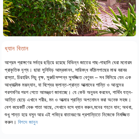
ধ্যান বিতান
আশ্রম প্রাঙ্গণের সর্বত্র ছড়িয়ে রয়েছে বিভিন্ন জাতের গাছ-গাছালি ঘেরা মনোরম
প্রাকৃতিক দৃশ্য। ছায়া সুনিবিড় আম্রকানন, সারিবদ্ধ কাঁঠালগাছের মাঝ বরাবর
রাস্তা, চিরহরিৎ লিচু বৃক্ষ, সুরুচিসম্পন্ন সুসজ্জিত বেণুবন – সব মিলিয়ে যেন এক
আধ্যাত্মিক মরূদ্যান, যা বিশ্বের ক্লান্ত-শ্রান্ত আত্মাদের শান্তি ও আনন্দের
পরশমণির পরশ পেতে আমন্ত্রণ জানাচ্ছে। যে কেউ অনুভব করবেন, পার্থিব যত্ন-
আত্তি ছেড়ে এখানে শরীর, মন ও আত্মার শ্রান্তি অপনোদন করা অনেক সহজ।
বেশ কয়েকটি বেঞ্চ পাতা আছে, সেখানে বসে ধ্যান করুন,মনের গহনে যান; অথবা,
শুধু শান্ত হয়ে বসুন আর এই পবিত্র বাতাবরণের প্রশান্তিতে নিজেকে নিমজ্জিত
করুন।
বিশদে জানুন