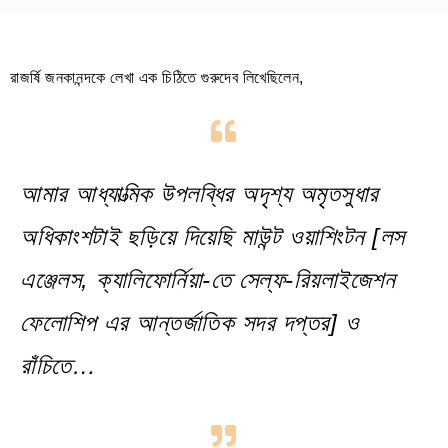
রাজর্ষি জনকানন্দকে লেখা এক চিঠিতে গুরুদেব লিখেছিলেন,
আমার আধ্যাত্মিক উপলব্ধির অদৃশ্য অমৃতসুধার
অধিকাংশটাই ছড়িয়ে দিয়েছি মাউন্ট ওয়াশিংটন [লস
এঞ্জেলস, ক্যালিফোর্নিয়া-তে সেল্ফ-রিয়লাইজেশন
ফেলোশিপ এর আন্তর্জাতিক সদর দপ্তর] ও
রাঁচিতে…