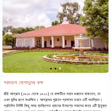
পরমহংস যোগানন্দের কক্ষ
রাঁচি আশ্রমে (১৯১৮ থেকে ১৯২০) যে কক্ষটিতে মহান গুরুদেব থাকতেন, তা
এখন মন্দির রূপে সংরক্ষিত। আশ্রমের পুরাতন প্রশাসন ভবনে এটি অবস্থিত।
প্রতিদিন নির্দিষ্ট কিছু সময় ব্যক্তিগত ধ্যানের উদ্দেশ্যে সকলের জন্য এটি উন্মুক্ত