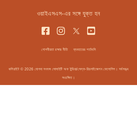
ওয়াইএসএস-এর সঙ্গে যুক্ত হন
গোপনীয়তা রক্ষার নীতি
ব্যবহারের শর্তাবলি
কপিরাইট © 2026 যোগদা সৎসঙ্গ সোসাইটি অফ ইন্ডিয়া/সেল্ফ-রিয়লাইজেশন ফেলোশিপ। সর্বসত্ত্ব
সংরক্ষিত।