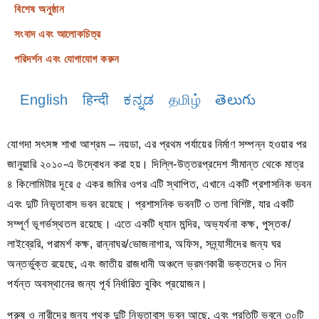
বিশেষ অনুষ্ঠান
সংবাদ এবং আলোকচিত্র
পরিদর্শন এবং যোগাযোগ করুন
English
हिन्दी
ಕನ್ನಡ
தமிழ்
తెలుగు
যোগদা সৎসঙ্গ শাখা আশ্রম – নয়ডা, এর প্রথম পর্যায়ের নির্মাণ সম্পন্ন হওয়ার পর
জানুয়ারি ২০১০-এ উদ্বোধন করা হয়। দিল্লি-উত্তরপ্রদেশ সীমান্ত থেকে মাত্র
৪ কিলোমিটার দূরে ৫ একর জমির ওপর এটি স্থাপিত, এখানে একটি প্রশাসনিক ভবন
এবং দুটি নিভৃতাবাস ভবন রয়েছে। প্রশাসনিক ভবনটি ৩ তলা বিশিষ্ট, যার একটি
সম্পূর্ণ ভূগর্ভস্থতল রয়েছে। এতে একটি ধ্যান মন্দির, অভ্যর্থনা কক্ষ, পুস্তক/
লাইব্রেরি, পরামর্শ কক্ষ, রান্নাঘর/ভোজনাগার, অফিস, সন্ন্যাসীদের জন্য ঘর
অন্তর্ভুক্ত রয়েছে, এবং জাতীয় রাজধানী অঞ্চলে ভ্রমণকারী ভক্তদের ৩ দিন
পর্যন্ত অবস্থানের জন্য পূর্ব নির্ধারিত বুকিং প্রয়োজন।
পুরুষ ও নারীদের জন্য পৃথক দুটি নিভৃতাবাস ভবন আছে, এবং প্রতিটি ভবনে ৩০টি