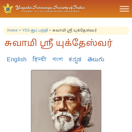
Home
>
YSS-ஐப் பற்றி
>
சுவாமி ஸ்ரீ யுக்தேஸ்வர்
சுவாமி ஸ்ரீ யுக்தேஸ்வர்
English
हिन्दी
বাংলা
ಕನ್ನಡ
తెలుగు